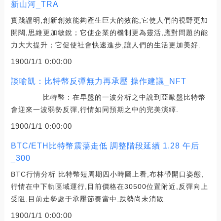
新山河_TRA
實踐證明,創新創效能夠產生巨大的效能,它使人們的視野更加
開闊,思維更加敏銳；它使企業的機制更為靈活,應對問題的能
力大大提升；它促使社會快速進步,讓人們的生活更加美好.
1900/1/1 0:00:00
談喻凱：比特幣反彈無力再承壓 操作建議_NFT
比特幣：在早盤的一波分析之中說到亞歐盤比特幣
會迎來一波弱勢反彈,行情如同預期之中的完美演繹.
1900/1/1 0:00:00
BTC/ETH比特幣震蕩走低 調整階段延續 1.28 午后
_300
BTC行情分析 比特幣短周期四小時圖上看,布林帶開口姿態,
行情在中下軌區域運行,目前價格在30500位置附近,反彈向上
受阻,目前走勢處于承壓節奏當中,跌勢尚未消散.
1900/1/1 0:00:00