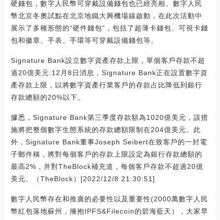
硬錢包，數字人民幣可穿戴設備錢包也已經亮相。數字人民
幣北京冬奧試點在北京地鐵大興機場線啟動，在此次活動中
展示了多種形態的“硬件錢包”，包括了超薄卡錢包、可視卡錢
包和徽章、手表、手環等可穿戴設備錢包等。
Signature Bank設立數字資產存款上限，單個客戶存款不超
過20億美元:12月8日消息，Signature Bank正在設置數字資
產存款上限，以將數字資產行業客戶的存款占比降低到銀行
存款總額的20%以下。
據悉，Signature Bank第三季度存款額為1020億美元，該措
施將把整個數字生態系統的存款總額限制在204億美元。此
外，Signature Bank董事Joseph Seibert在致客戶的一封電
子郵件稱，將對每個客戶的存款上限設定為銀行存款總額的
最高2%，并對TheBlock補充道，每個客戶存款不超過20億
美元。（TheBlock）[2022/12/8 21:30:51]
數字人民幣存在和推廣的必要性以及重要性(2000萬數字人民
幣紅包落地蘇州，擁抱IPFS&Filecoin的碧海藍天），大家早