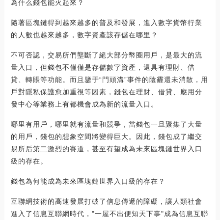
為什么錢包能火起來？
隨著區塊鏈得到越來越多的普及和發展，進入數字貨幣行業
的人數也越來越多，數字資產該存儲在哪里？
不可否認，交易所們壟斷了絕大部分幣圈用戶，是最大的流
量入口，但錢包不僅僅是存儲數字資產，還具有理財、借
貸、轉賬等功能。而且鑒于“門頭溝”事件的陰霾還未消散，用
戶對隱私保護愈加重視等因素，錢包在理財、借貸、應用分
發中心等業務上有都機會成為新的流量入口。
哪里有用戶，哪里就有流量和競爭，當錢包一旦聚集了大量
的用戶，錢包的想象空間將變得巨大。因此，錢包成了繼交
易所后第二激烈的賽道，甚至有望成為未來區塊鏈世界入口
級的存在。
錢包為何能成為未來區塊鏈世界入口級的存在？
互聯網技術的高速發展打破了信息傳遞的障礙，讓人類社會
進入了信息互聯網時代，"一屋不出便知天下事"成為信息互聯