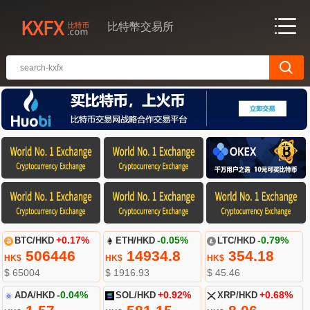
比特幣交易所
BTC/HKD
+0.17%
ETH/HKD
-0.05%
LTC/HKD
-0.79%
506446
14934.8
354.18
HK$
HK$
HK$
$ 65004
$ 1916.93
$ 45.46
ADA/HKD
-0.04%
SOL/HKD
+0.92%
XRP/HKD
+0.68%