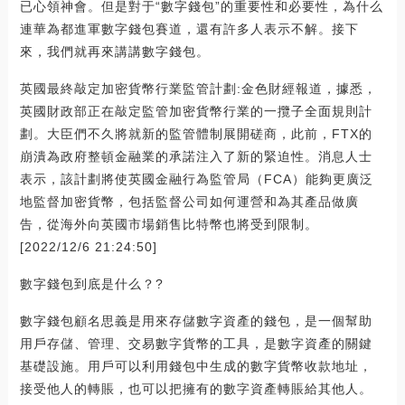
已心領神會。但是對于“數字錢包”的重要性和必要性，為什么
連華為都進軍數字錢包賽道，還有許多人表示不解。接下
來，我們就再來講講數字錢包。
英國最終敲定加密貨幣行業監管計劃:金色財經報道，據悉，
英國財政部正在敲定監管加密貨幣行業的一攬子全面規則計
劃。大臣們不久將就新的監管體制展開磋商，此前，FTX的
崩潰為政府整頓金融業的承諾注入了新的緊迫性。消息人士
表示，該計劃將使英國金融行為監管局（FCA）能夠更廣泛
地監督加密貨幣，包括監督公司如何運營和為其產品做廣
告，從海外向英國市場銷售比特幣也將受到限制。
[2022/12/6 21:24:50]
數字錢包到底是什么？?
數字錢包顧名思義是用來存儲數字資產的錢包，是一個幫助
用戶存儲、管理、交易數字貨幣的工具，是數字資產的關鍵
基礎設施。用戶可以利用錢包中生成的數字貨幣收款地址，
接受他人的轉賬，也可以把擁有的數字資產轉賬給其他人。