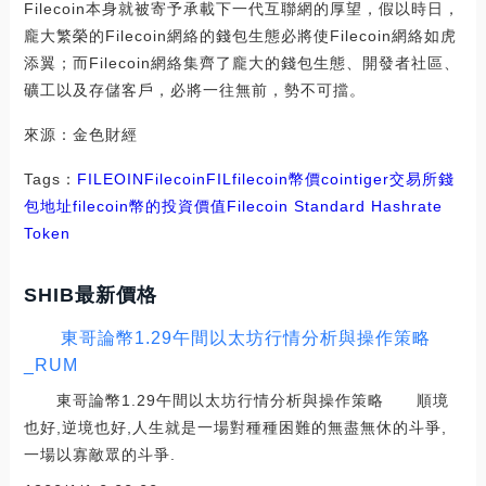
Filecoin本身就被寄予承載下一代互聯網的厚望，假以時日，
龐大繁榮的Filecoin網絡的錢包生態必將使Filecoin網絡如虎
添翼；而Filecoin網絡集齊了龐大的錢包生態、開發者社區、
礦工以及存儲客戶，必將一往無前，勢不可擋。
來源：金色財經
Tags：
FILE
OIN
Filecoin
FIL
filecoin幣價
cointiger交易所錢
包地址
filecoin幣的投資價值
Filecoin Standard Hashrate
Token
SHIB最新價格
東哥論幣1.29午間以太坊行情分析與操作策略
_RUM
東哥論幣1.29午間以太坊行情分析與操作策略 順境
也好,逆境也好,人生就是一場對種種困難的無盡無休的斗爭,
一場以寡敵眾的斗爭.