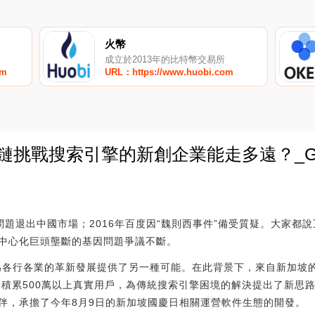
火幣
成立於2013年的比特幣交易所
om
URL：https://www.huobi.com
鏈挑戰搜索引擎的新創企業能走多遠？_G
0
審查”問題退出中國市場；2016年百度因“魏則西事件”備受質疑。大家
中心化巨頭壟斷的基因問題爭議不斷。
，為各行各業的革新發展提供了另一種可能。在此背景下，來自新加坡
迅速積累500萬以上真實用戶，為傳統搜索引擎困境的解決提出了新思路。
伴，承擔了今年8月9日的新加坡國慶日相關運營軟件生態的開發。