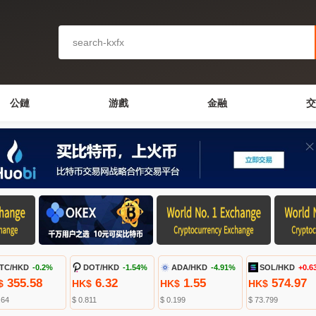
公鏈
游戲
金融
交
TC/HKD
-0.2%
DOT/HKD
-1.54%
ADA/HKD
-4.91%
SOL/HKD
+0.6
355.58
6.32
1.55
574.97
$
HK$
HK$
HK$
.64
$ 0.811
$ 0.199
$ 73.799