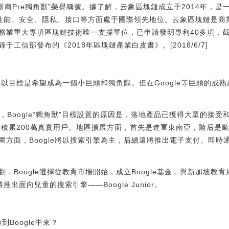
8浙商Pre獨角獸”榮譽稱號。據了解，云象區塊鏈成立于2014年，
在性能、安全、隱私、接口等方面處于國際領先地位。云象區塊鏈是商
務業重大專項區塊鏈技術唯一支撐單位，已申請發明專利40多項，截
工信部發布的《2018年區塊鏈產業白皮書》。[2018/6/7]
，所以目標是希望成為一個小巨頭和獨角獸。但在Google等巨頭的成
出，Boogle“獨角獸”目標設置的原因是，落地產品已獲得大眾的接
加坡積累200萬真實用戶。地區擴展方面，首先是進軍東南亞，隨后
圍方面，Boogle將以搜索引擎為主，后續還將推出電子支付、即時
，Boogle選擇從教育市場開始，成立Boogle基金，與新加坡教
推出面向兒童的搜索引擎——Boogle Junior。
到Boogle中來？