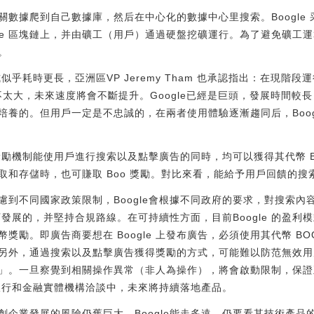
數據爬到自己數據庫，然后在中心化的數據中心里搜索。Boogle
gle 區塊鏈上，并由礦工（用戶）通過硬盤挖礦運行。為了避免礦工運算
。
似乎耗時更長，亞洲區VP Jeremy Tham 也承認指出：在現階段運
不太大，未來速度將會不斷提升。Google已經是巨頭，發展時間較長，
培養的。但用戶一定是不忠誠的，在兩者使用體驗逐漸趨同后，Boog
證獎勵機制能使用戶進行搜索以及點擊廣告的同時，均可以獲得其代幣 
取和存儲時，也可賺取 Boo 獎勵。對比來看，能給予用戶回饋的搜
到不同國家政策限制，Boogle會根據不同政府的要求，對搜索內容
下發展的，并堅持合規路線。在可持續性方面，目前Boogle 的盈利模
獎勵。即廣告商要想在 Boogle 上發布廣告，必須使用其代幣 B
另外，通過搜索以及點擊廣告獲得獎勵的方式，可能難以防范無效用戶（
」。一旦察覺到相關操作異常（非人為操作），將會啟動限制，保證正
球銀行和金融實體機構洽談中，未來將持續落地產品。
創企業發展的風險仍舊巨大，Boogle能走多遠，仍要看其技術產品