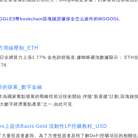
IGGLES幣
bookchain
區塊鏈證據保全怎么操作的
MGOOGL
方周線壓制_ETH
日全網算力上漲1.77%:金色財經報道,據蜘蛛礦池數據顯示： ETH全網算
78.
新的探索_數字金融
作為國家重點發展的戰略性前沿技術開始,伴隨“新基建”計劃,區塊鏈
七大數字經濟重點產業”之一,由此可見.
x上提供Basis Gold 流動性LP挖礦教程_USD
引了大量投資者參與。為了方便投資者及時了解DeFi挖礦項目的相關