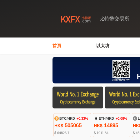
比特幣交易所
首頁
以太坊
BTC/HKD
+0.33%
ETH/HKD
+0.08%
L
505065
14895
HK$
HK$
HK
$ 64826.7
$ 1911.84
$ 45