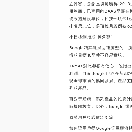
立評審，云象區塊鏈獲得“201
服務商，已商用的BAAS平臺
礎設施建設單位，科技部現代服
排名第九位，多項經典案例被收錄于
小目標劍指成“獨角獸”
Boogle稱其進展是速度型的
樣的目標似乎并不容易實現。
James對此卻很有信心，他指
利潤。目前Boogle已經在新
現全球市場的協同發展。產品范
列的產品。
而對于后續一系列產品的推廣計劃
區塊鏈教育。此外，Boogle 還將
回饋用戶模式廣泛引流
如何讓用戶從Google等巨頭流轉