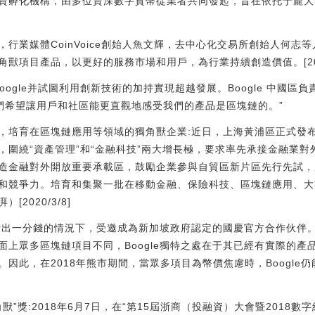
資孵化機構，由多位資深數字貨幣從業者共同發起，旨在依托于龐大
行業媒體CoinVoice創始人魚文輝，去中心化交易所創始人何志
獸項目產品，以更好的服務市場和用戶，為行業持續創造價值。[2020/
oogle并試圖利用創新技術的加持實現超越發展。Boogle 中國區負責人J
們希望讓用戶和社區能更直觀地感受我們的產品是區塊鏈的。”
”，培育在區塊鏈應用等領域的獨角獸企業:近日，上海黃浦區正式發布
，圍繞“資產管理”和“金融科技”兩大增長極，要求率先承接金融業
造金融對外開放重要承載區，鼓勵企業參與自貿區新片區先行先試，
和競爭力。培育和集聚一批在移動金融、保險科技、區塊鏈應用、大
2020/3/8]
有付出一分錢的情況下，受邀成為新加坡政府認定的國慶官方合作伙伴。B
上眾多區塊鏈項目不同，Boogle獨特之處在于其已經有實際的產品。B
因此，在2018年熊市期間，當眾多項目為幣價焦慮時，Boogle仍
獨角獸”獎:2018年6月7日，在“第15屆浙商（投融資）大會暨2018