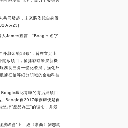
的社區增量市場，致力于發掘數
等人共同發起，未來將依托自身優
6/23]
ames直言：“Boogle 名字
“外灘金融18條”，旨在立足上
對外開放項目，搶抓戰略發展新機
服務長三角一體化發展，強化外
數據征信等細分領域的金融科技
oogle獲此青睞的背后與項目
oogle自2017年創辦便是自
能堅持“產品為王”的理念，并最
數字經濟峰會”上，經《浙商》雜志獨