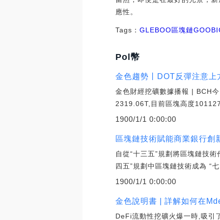
應性。
Tags：
GLE
BOO
區塊鏈
GOO
B
Pol幣
金色趨勢丨DOT反彈注意上
金色財經挖礦數據播報 | BCH今
2319.06T,目前區塊高度101127
1900/1/1 0:00:00
區塊鏈技術賦能商業銀行創
自從“十三五”規劃將區塊鏈技術
四五”規劃中區塊鏈技術成為 “
1900/1/1 0:00:00
金色說明書 | 詳解如何在Mde
DeFi流動性挖礦火爆一時,吸