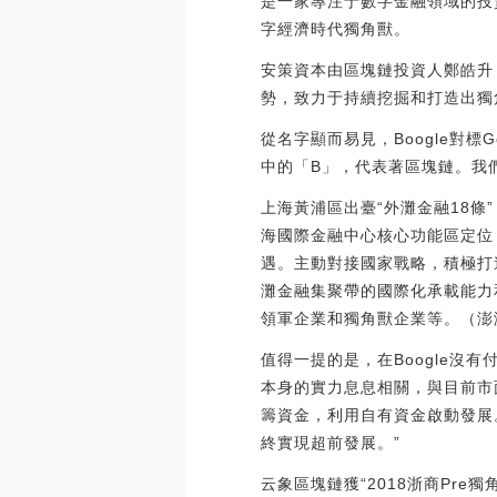
是一家專注于數字金融領域的投
字經濟時代獨角獸。
安策資本由區塊鏈投資人鄭皓升，
勢，致力于持續挖掘和打造出獨角
從名字顯而易見，Boogle對標G
中的「B」，代表著區塊鏈。我
上海黃浦區出臺“外灘金融18條
海國際金融中心核心功能區定位
遇。主動對接國家戰略，積極打
灘金融集聚帶的國際化承載能力
領軍企業和獨角獸企業等。（澎湃）[
值得一提的是，在Boogle沒
本身的實力息息相關，與目前市面
籌資金，利用自有資金啟動發展。
終實現超前發展。”
云象區塊鏈獲“2018浙商Pre