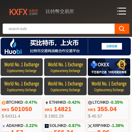
比特幣交易所
BTC/HKD
-0.47%
ETH/HKD
-0.42%
LTC/HKD
-0.35%
501050
14821
355.04
HK$
HK$
HK$
$ 64311.4
$ 1902.29
$ 45.57
ADA/HKD
-3.22%
SOL/HKD
-0.87%
XRP/HKD
-1.38%