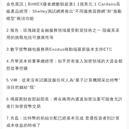
金色晨訊 | BitMEX爆倉總數額超過1.1億美元:1.Cardano高
級產品經理：Shelley測試網將推出“不同服務器聯網”和“激勵
模型”兩項功能
2.報告：區塊鏈是金融服務領域最受歡迎技術之一 阻礙其采
用的挑戰包括可擴展性等
3.數字貨幣錢包服務商Exodus移動端最新版本支持ETC
4.丹華資本前董事總經理：似乎所有進入加密領域的大資金都
想從事挖礦
5.V神：從來沒有試圖說服任何人為“量子計算機開采比特幣”
項目把錢給“我”
6.俄羅斯財政部副部長：將在兩周內通過加密法案可能會允許
進行加密貨幣交易
7.肖磊：比特幣的初始分配已經基本完成 普通投資者到計算
成本收益的時候了