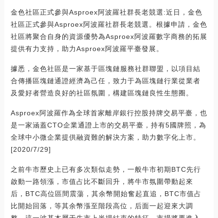
金色社區正式參與Asproex阿波羅社群長老競選:近日，金色
社區正式參與Asproex阿波羅社群長老競選。根據申請，金色
社區將聚合自身的資源優勢為Asproex阿波羅數字商務的拓展
提供有力支持，助力Asproex阿波羅平臺發展。
據悉，金色社區是一家基于區塊鏈服務社群聯盟，以項目結
合傳播區塊鏈通證經濟為己任，致力于為區塊鏈行業從業者
及愛好者營造良好的社區氛圍，構建區塊鏈良性生態圈。
Asproex阿波羅作為全球首家離岸銀行控股持牌交易平臺，也
是一家涵蓋CTO企業通證上市的交易平臺，持有5國牌照，為
全球中小微企業提供融資難的解決方案，助力數字化上市。
[2020/7/29]
之前牛市歷史上已有多次類似走勢，一般牛市初期BTC先行
啟動一路領漲，市值占比不斷回升，將牛市氛圍帶動起來
后，BTC高位區間震蕩，其余幣開始奮起直追，BTC市值占
比開始回落，等其余幣漲至階段高位，后面一起迎來大調