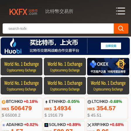
比特幣交易所
BTC/HKD
+0.18%
ETH/HKD
-0.05%
LTC/HKD
-0.68%
506479
14934
354.57
HK$
HK$
HK$
$ 65008.2
$ 1916.79
$ 45.51
ADA/HKD
+0.02%
SOL/HKD
+0.89%
XRP/HKD
+0.68%