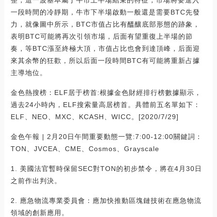
整，這一波基本屬于牛市上半場結束的特征，市場將要進入
一段時間的冷靜期，牛市下半場啟動一般還是需要BTC先發
力，就像圖中所示，BTC市值占比有醞釀底部形態的跡象，
表明BTC可能將再次引領市場，后面有望重復上半場的節
奏，等BTC漲至終極大頂，市值占比也會到達頂峰，后面迎
來其余幣的狂歡，所以后面一段時間BTC有可能將重新占據
主導地位。
金色熱搜榜：ELF居于榜首:根據金色財經排行榜數據顯示，
過去24小時內，ELF搜索量高居榜首。具體前五名單如下：
ELF、NEO、MXC、KCASH、WICC。[2020/7/29]
金色午報 | 2月20日午間重要動態一覽:7:00-12:00關鍵詞：
TON、JVCEA、CME、Cosmos、Grayscale
1. 美國法官暫時保留SEC對TON的初步禁令，將在4月30日
之前作出判決。
2. 應急物流專業委員會：應加快推動區塊鏈技術在應急物流
領域的創新應用。