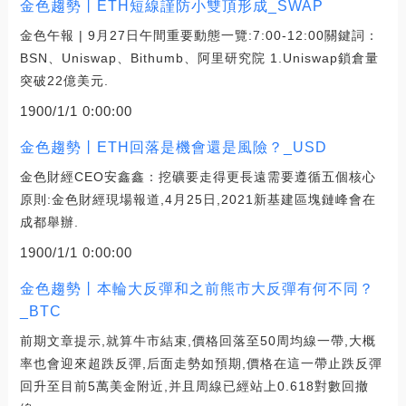
金色趨勢丨ETH短線謹防小雙頂形成_SWAP
金色午報 | 9月27日午間重要動態一覽:7:00-12:00關鍵詞：
BSN、Uniswap、Bithumb、阿里研究院 1.Uniswap鎖倉量
突破22億美元.
1900/1/1 0:00:00
金色趨勢丨ETH回落是機會還是風險？_USD
金色財經CEO安鑫鑫：挖礦要走得更長遠需要遵循五個核心
原則:金色財經現場報道,4月25日,2021新基建區塊鏈峰會在
成都舉辦.
1900/1/1 0:00:00
金色趨勢丨本輪大反彈和之前熊市大反彈有何不同？
_BTC
前期文章提示,就算牛市結束,價格回落至50周均線一帶,大概
率也會迎來超跌反彈,后面走勢如預期,價格在這一帶止跌反彈
回升至目前5萬美金附近,并且周線已經站上0.618對數回撤