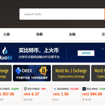
公鏈
游戲
金融
交
TC/HKD
-0.02%
DOT/HKD
+0%
ADA/HKD
+0.13%
SOL/HKD
-0.0
357.06
6.37
1.56
594.69
$
HK$
HK$
HK$
.83
$ 0.818
$ 0.2
$ 76.33