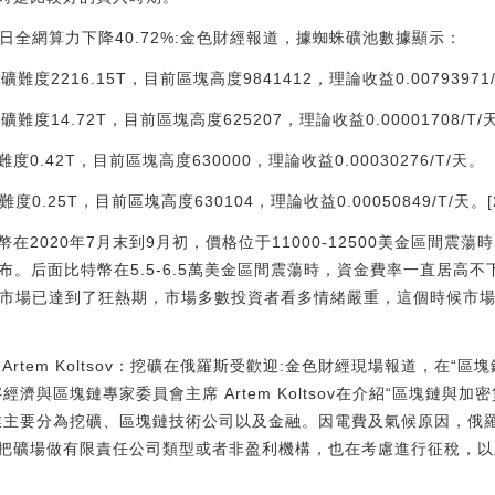
今日全網算力下降40.72%:金色財經報道，據蜘蛛礦池數據顯示：
挖礦難度2216.15T，目前區塊高度9841412，理論收益0.00793971
挖礦難度14.72T，目前區塊高度625207，理論收益0.00001708/T/
難度0.42T，目前區塊高度630000，理論收益0.00030276/T/天。
度0.25T，目前區塊高度630104，理論收益0.00050849/T/天。[20
在2020年7月末到9月初，價格位于11000-12500美金區間震
布。后面比特幣在5.5-6.5萬美金區間震蕩時，資金費率一直居高不下
5，市場已達到了狂熱期，市場多數投資者看多情緒嚴重，這個時候市
rtem Koltsov：挖礦在俄羅斯受歡迎:金色財經現場報道，在“
濟與區塊鏈專家委員會主席 Artem Koltsov在介紹“區塊鏈與
業主要分為挖礦、區塊鏈技術公司以及金融。因電費及氣候原因，俄
把礦場做有限責任公司類型或者非盈利機構，也在考慮進行征稅，以