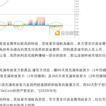
當資金費率比較高的時候，意味著市場較為瘋狂，多方需支付資金費
為持有永續合約需支付高昂的資金費用，同時愿意做空的人在上升，
上漲，高昂的利息也能夠彌補一部分的損失，那么這個時候市場往往
充滿有效算力新產品:據官方消息，繼90天填充滿有效算力（1年挖礦期）
天填充滿有效算力（1年挖礦期）及365天填充滿有效算力（2年挖礦
0天填充滿有效算力是我們經過調研和核算的最優方式，而60天對于
Coin的用戶更友好。”[2020/9/9]
的時候，意味著市場較為恐慌，空方需支付資金費用給多方，往往市
時是比較好的買入時期。