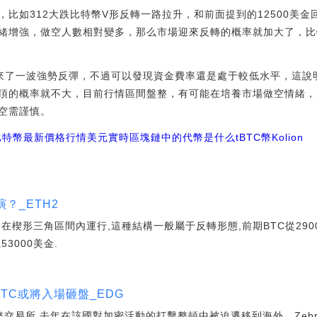
比如312大跌比特幣V形反轉一路拉升，和前面提到的12500美
緒增強，做空人數相對變多，那么市場迎來反轉的概率就加大了，比
迎來了一波強勢反彈，不過可以發現資金費率還是處于較低水平，這說
頂的概率就不大，目前行情區間盤整，有可能在培養市場做空情緒，
空需謹慎。
比特幣最新價格行情美元實時
區塊鏈中的代幣是什么
tBTC幣
Kolion
？_ETH2
在楔形三角區間內運行,這種結構一般屬于反轉形態,前期BTC從29
3000美金.
TC或將入場砸盤_EDG
貨幣交易所,去年在該國對加密活動的打擊整頓中被迫遷移到海外。Zeb