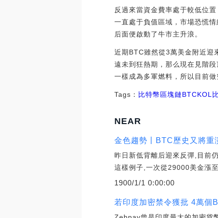
反過來當資金費率處于較低位置，
一直處于負值區域，市場恐慌情
后面便啟動了牛市主升浪。
近期BTC雖然從3萬美金附近
遠未到狂熱期，那么現在見階段
一樣成為多軍燃料，所以目前做
Tags：
比特幣
區塊鏈
BTC
KOL
NEAR
金色趨勢丨BTC歷史又將重演
昨日新低背離后迎來反彈,目前仍
這樣例子,一次從29000美金漲至5
1900/1/1 0:00:00
若印度加密禁令獲批 4萬個B
Zebpay曾是印度最大的加密