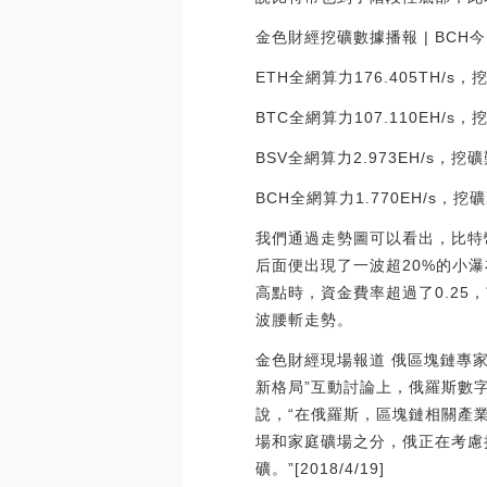
金色財經挖礦數據播報 | BCH
ETH全網算力176.405TH/s，
BTC全網算力107.110EH/s，
BSV全網算力2.973EH/s，挖礦
BCH全網算力1.770EH/s，挖礦難
我們通過走勢圖可以看出，比特幣
后面便出現了一波超20%的小瀑
高點時，資金費率超過了0.2
波腰斬走勢。
金色財經現場報道 俄區塊鏈專家A
新格局”互動討論上，俄羅斯數字經
說，“在俄羅斯，區塊鏈相關產
場和家庭礦場之分，俄正在考慮
礦。”[2018/4/19]