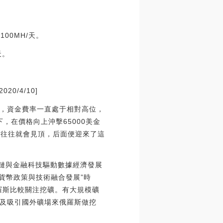
/100MH/天。
天。
20/4/10]
蕩時，資金費率一直處于相對高位，
，在價格向上沖擊65000美金
場往往就會見頂，后面便迎來了這
區塊鏈與金融科技驅動數據經濟發展
加密貨幣政策與技術融合發展”時
羅斯比較關注挖礦。有大規模礦
及吸引國外礦場來俄羅斯做挖