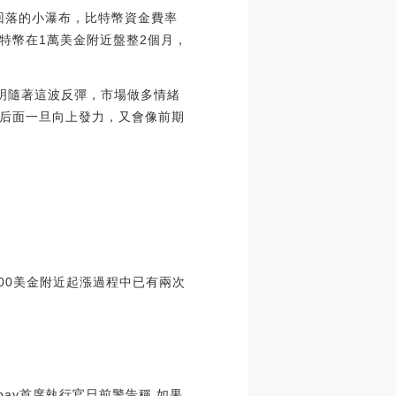
金回落的小瀑布，比特幣資金費率
特幣在1萬美金附近盤整2個月，
明隨著這波反彈，市場做多情緒
后面一旦向上發力，又會像前期
000美金附近起漲過程中已有兩次
pay首席執行官日前警告稱,如果