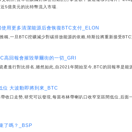
近5億美元的比特幣流入市場.
k稱挖礦使用更多清潔能源后會恢復BTC支付_ELON
sk發推稱,一旦BTC挖礦減少對碳排放能源的依賴,特斯拉將重新接受BTC
BTC高回報會摧毀華爾街的一切_GRI
資產進行對比排名,雖然如此,自2021年開始至今,BTC的回報率是能
位 大波動即將到來_BTC
林帶收口走勢,研究可以發現,每當布林帶喇叭口收窄至區間低位,后面
束了嗎？_BSP