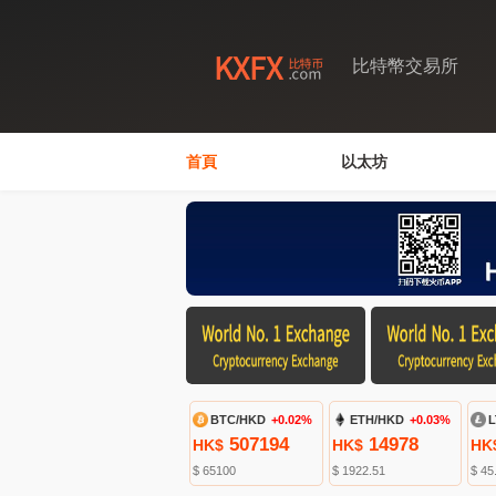
比特幣交易所
首頁
以太坊
BTC/HKD
+0.02%
ETH/HKD
+0.03%
L
507194
14978
HK$
HK$
HK
$ 65100
$ 1922.51
$ 45