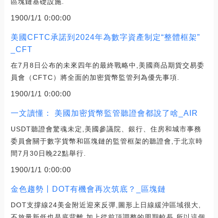
區塊鏈基礎設施.
1900/1/1 0:00:00
美國CFTC承諾到2024年為數字資產制定“整體框架”
_CFT
在7月8日公布的未來四年的最終戰略中,美國商品期貨交易委
員會（CFTC）將全面的加密貨幣監管列為優先事項.
1900/1/1 0:00:00
一文讀懂： 美國加密貨幣監管聽證會都說了啥_AIR
USDT聽證會驚魂未定,美國參議院、銀行、住房和城市事務
委員會關于數字貨幣和區塊鏈的監管框架的聽證會,于北京時
間7月30日晚22點舉行.
1900/1/1 0:00:00
金色趨勢丨DOT有機會再次筑底？_區塊鏈
DOT支撐線24美金附近迎來反彈,圖形上日線緩沖區域很大,
不放量新低也是底背離,加上從前頂調整的周期較長,所以這個