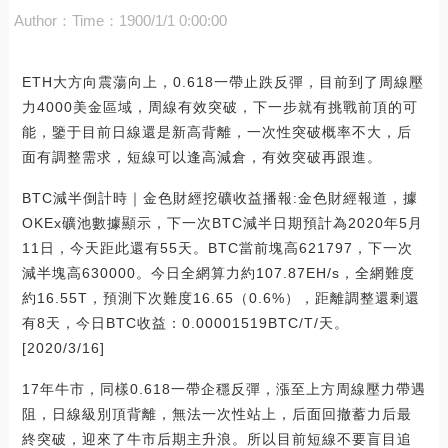
Author：
Time：1900/1/1 0:00:00
ETH大方向震蕩向上，0.618一帶止跌反彈，目前到了周線壓
力4000美金區域，周線有效突破，下一步就有挑戰前頂的可
能，鑒于目前日線還是新高背離，一次性突破概率不大，后
面有調整需求，短線可以逢高減倉，有效突破再跟進。
BTC減半倒計時｜金色財經挖礦收益播報:金色財經報道，據
OKEx礦池數據顯示，下一次BTC減半日期預計為2020年5月
11日，今天距此還有55天。BTC當前塊高621797，下一次
減半塊高630000。今日全網算力約107.87EH/s，全網難度
約16.55T，預測下次難度16.65（0.6%），距離調整還剩還
有8天，今日BTC收益：0.00001519BTC/T/天。
[2020/3/16]
17年牛市，同樣0.618一帶企穩反彈，漲至上方周線壓力帶遇
阻，日線級別頂背離，無法一次性站上，后面回撤蓄力后最
終突破，迎來了牛市后期主升浪。所以目前短線不要盲目追