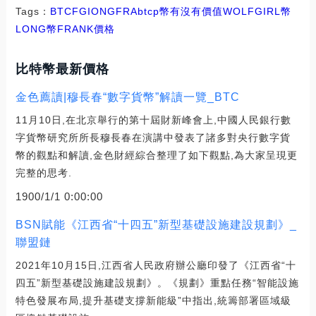
Tags：
BTC
FGI
ONG
FRA
btcp幣有沒有價值
WOLFGIRL幣
LONG幣
FRANK價格
比特幣最新價格
金色薦讀|穆長春“數字貨幣”解讀一覽_BTC
11月10日,在北京舉行的第十屆財新峰會上,中國人民銀行數
字貨幣研究所所長穆長春在演講中發表了諸多對央行數字貨
幣的觀點和解讀,金色財經綜合整理了如下觀點,為大家呈現更
完整的思考.
1900/1/1 0:00:00
BSN賦能《江西省“十四五”新型基礎設施建設規劃》_
聯盟鏈
2021年10月15日,江西省人民政府辦公廳印發了《江西省“十
四五”新型基礎設施建設規劃》。《規劃》重點任務“智能設施
特色發展布局,提升基礎支撐新能級”中指出,統籌部署區域級