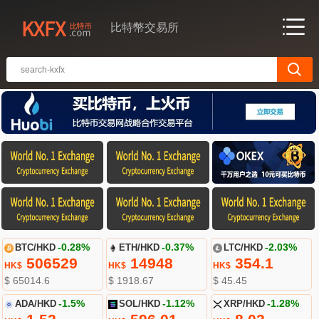
比特幣交易所
BTC/HKD
-0.28%
ETH/HKD
-0.37%
LTC/HKD
-2.03%
506529
14948
354.1
HK$
HK$
HK$
$ 65014.6
$ 1918.67
$ 45.45
ADA/HKD
-1.5%
SOL/HKD
-1.12%
XRP/HKD
-1.28%