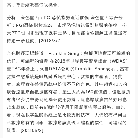
高，等后續調整低吸機會。
分析 | 金色盤面：FGI恐慌指數逼近前低:金色盤面綜合分
析：FGI恐慌指數為25，市場恐慌情緒得到短暫的修復，今
天BTC也同步出現了反彈走勢，目前能否恢復到正常值還有
待進一步觀察。[2018/8/7]
金色財經現場報道，Franklin Song：數據應該實現可編程的
信任、可編程的資產:在2018年世界數字資產峰會（WDAS）
暨FBG年會上，來自DATA公司的Franklin Song表示，當前
數據生態系統是區塊鏈系統的中心，數據的生產者、消費
者、處理者在整個系統中扮演不同的角色。其中超過40%的
廣告流量來自數據擁有者，產生大約為160億價值，但數據所
有者很少從中得到激勵來使用數據，這也導致廣告的效用也
越來越低，目前有6億的設備用于阻礙廣告彈出服務。由此
看，現在數字生態系統上還比較支離破碎，人們沒有得到自
己數據應有的回報，數據應該實現可編程的信任、可編程的
資產。[2018/5/2]