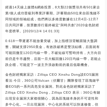
經過14天線上媒體&網絡投票，8大類22個獎項共有501家企
業/個人成功晉級到專業評審期。評審期由50位來自區塊鏈不
同領域的領袖組成，他們將以多維度數據在12月4日-12月7
日共同評審，按票數排行最終確定“與時共創”2020金色財經
年度榜單。[2020/12/4 14:01:33]
0.618一帶遲遲不能放量突破，加上指標頂背離跟隨大盤調
整，關鍵支撐2950美金，有效跌破將是雙頂結構，后面就有
可能回撤至120日均線一帶，不破短線可暫時持有，大方向目
前仍是牛市趨勢，后面一旦大幅回撤120日均線一帶，若能止
跌企穩，可能是下一波主升浪啟動前的最后低吸機會。
金色財經獨家采訪：Zilliqa CEO Xinshu Dong談EOS漏洞
看法:今日，360公司Vulcan（伏爾甘）團隊發現了區塊鏈平
臺EOS的一系列高危安全漏洞。對此金色財經獨家采訪了
Zilliqa CEO Xinshu Dong，Zilliqa CEO 表示：360公有鏈
出現安全漏洞大家都很關心，因為區塊鏈本身的不可逆性和
多中心化。一旦出現漏洞，中心化的系統可以快速修復，但