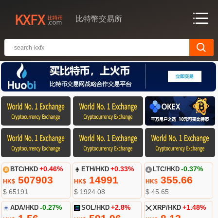
比特幣交易所
BTC/HKD
+0.46%
ETH/HKD
+0.33%
LTC/HKD
-0.37%
507903
14991
355.66
HK$
HK$
HK$
$ 65191
$ 1924.08
$ 45.65
ADA/HKD
-0.27%
SOL/HKD
+2.8%
XRP/HKD
+1.48%