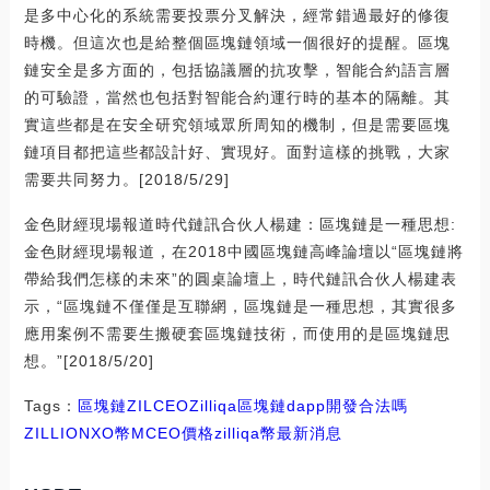
是多中心化的系統需要投票分叉解決，經常錯過最好的修復
時機。但這次也是給整個區塊鏈領域一個很好的提醒。區塊
鏈安全是多方面的，包括協議層的抗攻擊，智能合約語言層
的可驗證，當然也包括對智能合約運行時的基本的隔離。其
實這些都是在安全研究領域眾所周知的機制，但是需要區塊
鏈項目都把這些都設計好、實現好。面對這樣的挑戰，大家
需要共同努力。[2018/5/29]
金色財經現場報道時代鏈訊合伙人楊建：區塊鏈是一種思想:
金色財經現場報道，在2018中國區塊鏈高峰論壇以“區塊鏈將
帶給我們怎樣的未來”的圓桌論壇上，時代鏈訊合伙人楊建表
示，“區塊鏈不僅僅是互聯網，區塊鏈是一種思想，其實很多
應用案例不需要生搬硬套區塊鏈技術，而使用的是區塊鏈思
想。”[2018/5/20]
Tags：
區塊鏈
ZIL
CEO
Zilliqa
區塊鏈dapp開發合法嗎
ZILLIONXO幣
MCEO價格
zilliqa幣最新消息