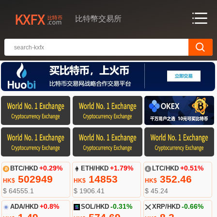
比特幣交易所
BTC/HKD
+0.29%
ETH/HKD
+1.79%
LTC/HKD
+0.51%
502949
14853
352.46
HK$
HK$
HK$
$ 64555.1
$ 1906.41
$ 45.24
ADA/HKD
+0.8%
SOL/HKD
-0.31%
XRP/HKD
-0.66%