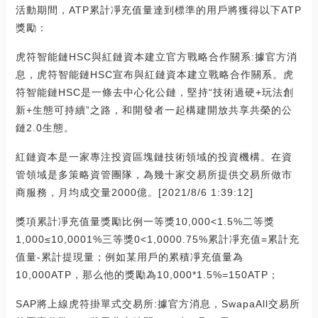
活動期間，ATP累計凈充值量達到標準的用戶將獲得以下ATP
獎勵：
虎符智能鏈HSC與紅鏈資本建立官方戰略合作關系:據官方消
息，虎符智能鏈HSC宣布與紅鏈資本建立戰略合作關系。虎
符智能鏈HSC是一條去中心化公鏈，堅持“技術過硬+玩法創
新+生態可持續”之路，和開發者一起構建開放共享共榮的公
鏈2.0生態。
紅鏈資本是一家專注投資區塊鏈技術領域的投資機構。在資
管領域是多策略資管團隊，為幾十家交易所提供交易所做市
商服務，月均成交量2000億。[2021/8/6 1:39:12]
獎項累計凈充值量獎勵比例一等獎10,000<1.5%二等獎
1,000≤10,0001%三等獎0<1,0000.75%累計凈充值=累計充
值量-累計提現量；例如某用戶的累積凈充值量為
10,000ATP，那么他的獎勵為10,000*1.5%=150ATP；
SAP將上線虎符掛單式交易所:據官方消息，SwapaAll交易所