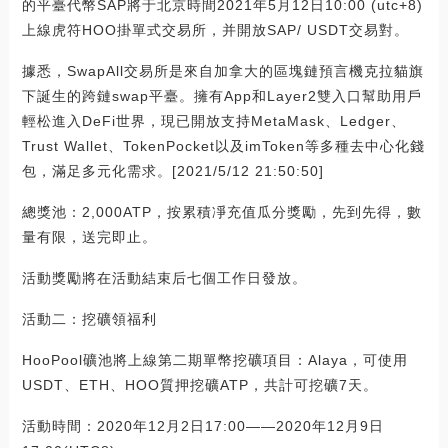
的平臺代幣SAP將于北京時間2021年5月12日10:00 (utc+8)
上線虎符HOO掛單式交易所，并開放SAP/ USDT交易對。
據悉，SwapAll交易所是來自加拿大的區塊鏈預言機克拉貓旗
下誕生的跨鏈swap平臺。擁有App和Layer2雙入口幫助用戶
輕松進入DeFi世界，現已開放支持MetaMask、Ledger、
Trust Wallet、TokenPocket以及imToken等多種去中心化錢
包，滿足多元化需求。[2021/5/12 21:50:50]
總獎池：2,000ATP，按累積凈充值瓜分獎勵，先到先得，數
量有限，送完即止。
活動獎勵將在活動結束后七個工作日發放。
活動二：挖礦領福利
HooPool礦池將上線第二期單幣挖礦項目：Alaya，可使用
USDT、ETH、HOO質押挖礦ATP，共計可挖礦7天。
活動時間：2020年12月2日17:00——2020年12月9日