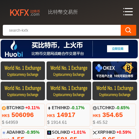
比特幣交易所
BTC/HKD
+0.11%
ETH/HKD
-0.17%
LTC/HKD
-0.65%
506096
14917
354.65
HK$
HK$
HK$
$ 64959
$ 1914.61
$ 45.52
ADA/HKD
-0.95%
SOL/HKD
+1.01%
XRP/HKD
+0.59%