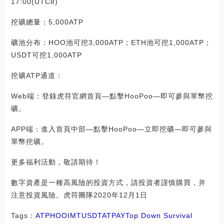
17:00(UTC8)
挖礦總量：5,000ATP
礦池分布：HOO池可挖3,000ATP；ETH池可挖1,000ATP；
USDT可挖1,000ATP
挖礦ATP通道：
Web端：登錄虎符官網首頁—點擊HooPoo—即可參與單幣挖
礦。
APP端：進入首頁中部—點擊HooPoo—立即挖礦—即可參與
單幣挖礦。
更多福利活動，敬請期待！
數字資產是一種高風險的投資方式，請投資者謹慎購買，并
注意投資風險。虎符團隊2020年12月1日
Tags：
ATP
HOO
IMT
USDT
ATPAY
Top Down Survival