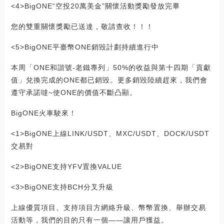
<4>BigONE“空投20萬美金”關懷活動獎勵發放完畢
您的雙重關懷獎勵已送達，敬請查收！！！
<5>BigONE平臺幣ONE銷毀計劃持續進行中
本周「ONE和諧號-老鐵專列」50%的收益與第十四期「貢獻
值」兌換完成的ONE都已銷毀。更多銷毀陸續趕來，我們會
遵守承諾噠~使ONE的價值不斷凸顯。
BigONE火車駛來！
<1>BigONE上線LINK/USDT、MXC/USDT、DOCK/USDT
交易對
<2>BigONE支持YFV置換VALUE
<3>BigONE支持BCH分叉升級
上線優質項目、支持項目方網絡升級、幣幣置換、舉辦交易
活動等，我們的目的只有一個——讓用戶獲益。