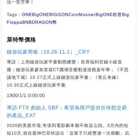
汝一世芳華！
Tags：
ONE
BigONE
BIG
GON
CoinMooner
BigONE程君
Big
Floppa
BNBDRAGON幣
萊特幣價格
鏈游玩家周報（10.26-11.1）_CRY
導語：上周鏈游玩家平臺動態總覽：首席福利官鏈小銀直
播；鏈游玩家參加首屆CT國潮音樂動漫游戲嘉年華；《不思
議地下城》10.27正式上線鏈游玩家平臺；《青丘奇緣》
10.30正式上線鏈游玩家平臺.
1900/1/1 0:00:00
專訪 FTX 創始人 SBF：希望為用戶提供任何想交易
的產品_EAT
2020的美股市場,夸張到電影劇本都不敢這么拍。3月內的短
短10天,就在股神巴菲特說出「這輩子只經歷過一次熔斷」后,