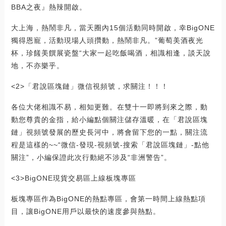
BBA之夜』熱辣開啟。
大上海，熱鬧非凡，當天圈內15個活動同時開啟，幸BigONE
獨得恩寵，活動現場人頭攢動，熱鬧非凡。”葡萄美酒夜光
杯，珍饈美饌展瓷盤“大家一起吃飯喝酒，相識相逢，談天說
地，不亦樂乎。
<2>「君說區塊鏈」微信視頻號，求關注！！！
各位大佬相識不易，相知更難。在雙十一即將到來之際，動
動您尊貴的金指，給小編點個關注儲存溫暖，在「君說區塊
鏈」視頻號發展的歷史長河中，將會留下您的一點，關注流
程是這樣的~~“微信-發現-視頻號-搜索「君說區塊鏈」-點他
關注”，小編保證此次行動絕不涉及“非洲警告”。
<3>BigONE現貨交易區上線板塊專區
板塊專區作為BigONE的熱點專區，會第一時間上線熱點項
目，讓BigONE用戶以最快的速度參與熱點。