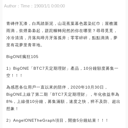
Author：
Time：1900/1/1 0:00:00
青磚伴瓦漆，白馬踏新泥，山花蕉葉暮色叢染紅巾；屋檐灑
雨滴，炊煙裊裊起，蹉跎輾轉宛然的你在哪里？尋尋覓覓，
冷冷清清，月落烏啼月牙落孤井；零零碎碎，點點滴滴，夢
里有花夢里青草地。
BigONE瘋狂105
1）BigONE「BTC7天定期理財」產品，10分鐘額度募集一
空！！！
為感恩各位用戶一直以來的陪伴，2020年10月30日，
BigONE上線了第二期「BTC7天定期理財」，年化收益率為
8%，上線僅10分鐘，募集滿額，速度之快，猝不及防、超出
想象！
2）AngelONETheGraph項目，開搶5分鐘結束！！！