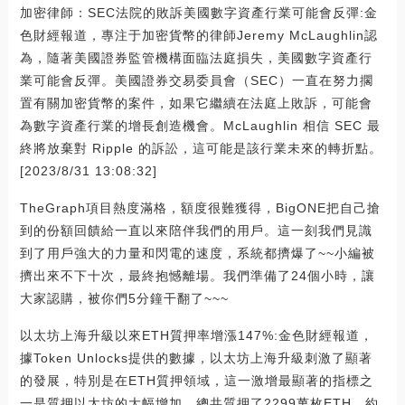
加密律師：SEC法院的敗訴美國數字資產行業可能會反彈:金
色財經報道，專注于加密貨幣的律師Jeremy McLaughlin認
為，隨著美國證券監管機構面臨法庭損失，美國數字資產行
業可能會反彈。美國證券交易委員會（SEC）一直在努力擱
置有關加密貨幣的案件，如果它繼續在法庭上敗訴，可能會
為數字資產行業的增長創造機會。McLaughlin 相信 SEC 最
終將放棄對 Ripple 的訴訟，這可能是該行業未來的轉折點。
[2023/8/31 13:08:32]
TheGraph項目熱度滿格，額度很難獲得，BigONE把自己搶
到的份額回饋給一直以來陪伴我們的用戶。這一刻我們見識
到了用戶強大的力量和閃電的速度，系統都擠爆了~~小編被
擠出來不下十次，最終抱憾離場。我們準備了24個小時，讓
大家認購，被你們5分鐘干翻了~~~
以太坊上海升級以來ETH質押率增漲147%:金色財經報道，
據Token Unlocks提供的數據，以太坊上海升級刺激了顯著
的發展，特別是在ETH質押領域，這一激增最顯著的指標之
一是質押以太坊的大幅增加，總共質押了2299萬枚ETH，約