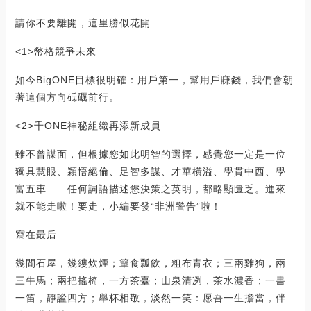
請你不要離開，這里勝似花開
<1>幣格競爭未來
如今BigONE目標很明確：用戶第一，幫用戶賺錢，我們會朝
著這個方向砥礪前行。
<2>千ONE神秘組織再添新成員
雖不曾謀面，但根據您如此明智的選擇，感覺您一定是一位
獨具慧眼、穎悟絕倫、足智多謀、才華橫溢、學貫中西、學
富五車......任何詞語描述您決策之英明，都略顯匱乏。進來
就不能走啦！要走，小編要發“非洲警告”啦！
寫在最后
幾間石屋，幾縷炊煙；簞食瓢飲，粗布青衣；三兩雞狗，兩
三牛馬；兩把搖椅，一方茶臺；山泉清冽，茶水濃香；一書
一笛，靜謐四方；舉杯相敬，淡然一笑：愿吾一生擔當，伴