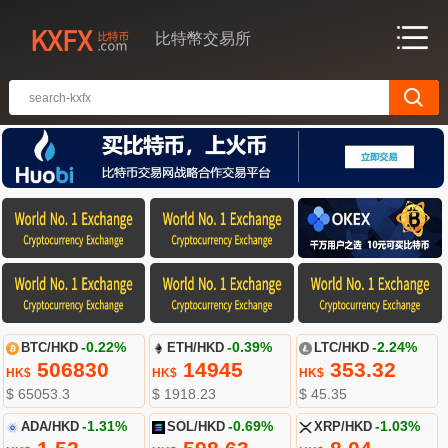
比特幣交易所
BTC/HKD
-0.22%
ETH/HKD
-0.39%
LTC/HKD
-2.24%
506830
14945
353.32
HK$
HK$
HK$
$ 65053.3
$ 1918.23
$ 45.35
ADA/HKD
-1.31%
SOL/HKD
-0.69%
XRP/HKD
-1.03%