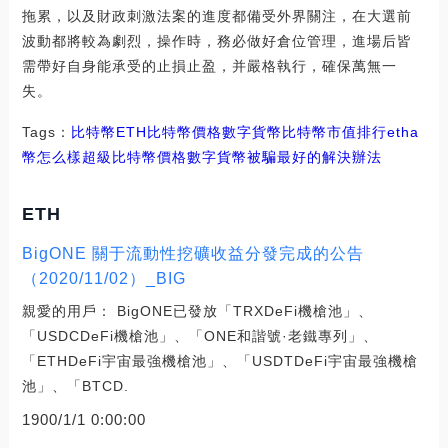
拖累，以及財政刺激法案的進度都備受外界關注，在大選前
波動都將較為劇烈，操作時，務必做好倉位管理，進場后皆
需帶好自身能承受的止損止盈，并嚴格執行，確保萬無一
失。
Tags：
比特幣
ETH
比特幣價格
數字貨幣
比特幣市值排行
etha
幣怎么樣
超級比特幣價格
數字貨幣被騙最好的解決辦法
ETH
BigONE 關于流動性挖礦收益分發完成的公告
（2020/11/02）_BIG
親愛的用戶： BigONE已發放「TRXDeFi機槍池」、
「USDCDeFi機槍池」、「ONE和諧號·老鐵專列」、
「ETHDeFi宇宙最強機槍池」、「USDTDeFi宇宙最強機槍
池」、「BTCD.
1900/1/1 0:00:00