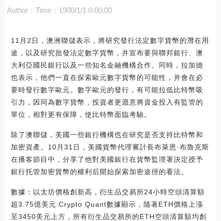
Author：
Time：1900/1/1 0:00:00
11月2日，澳洲聯儲表示，將研究發行法定數字貨幣的潛在用
途，以及研究批發法定數字貨幣，并宣布要與聯邦銀行、澳
大利亞國民銀行以及一些知名金融機構合作。同時，拉加德
也表示，他們一直在探索歐元數字貨幣的可能性，并會在必
要時發行數字歐元。數字歐元的發行，有可能拉低比特幣吸
引力，因同為數字貨幣，投資者更愿意將資金投入有監管的
單位，相對更有保障，使比特幣面臨考驗。
除了澳聯儲，美國一些銀行機構也在研究是否支持比特幣和
加密資產。10月31日，美國貨幣代理審計長布萊恩·布魯克斯
在播客節目中，分享了他對美國銀行在貨幣監理署決定授予
銀行托管加密貨幣的權利后開始探索加密途徑的看法。
數據：以太坊價格創新高，衍生品交易所24小時空頭清算額
超3.75億美元:Crypto Quant數據顯示，隨著ETH價格上漲
至3450美元上方，所有衍生品交易所的ETH空頭清算額均創