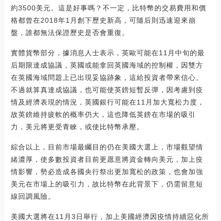
約3500美元。這是好事嗎？不一定，比特幣的交易費用和價
格都曾在2018年1月創下歷史新高，可隨后則迅速迎來崩
盤，誰都無法保證歷史是否會重復。
實體貨幣部分，據消息人士表示，英歐可能在11月中旬的最
后期限達成協議，英國或能拿回英國海域的控制權，因雙方
在英國海域問題上已出現妥協跡象，這給投資者帶來信心。
不過就算真達成協議，也可能使英鎊短暫反彈，因考慮到疫
情及經濟表現的情況，英國銀行可能在11月加大寬松力度，
故英鎊維持疲軟的概率仍大，這也降低英鎊在市場的吸引
力，美元將更受青睞，或使比特幣承壓。
綜合以上，目前市場最矚目的仍在美國大選上，市場觀望情
緒濃厚，使多數投資者目前更愿意將資金轉向美元，加上疫
情影響，勢必造成各國央行祭出更加寬松的政策，也會加強
美元在市場上的吸引力，故比特幣在此背景下，仍需留意短
線回調風險。
美國大選將在11月3日舉行，加上美國經濟因疫情持續惡化所