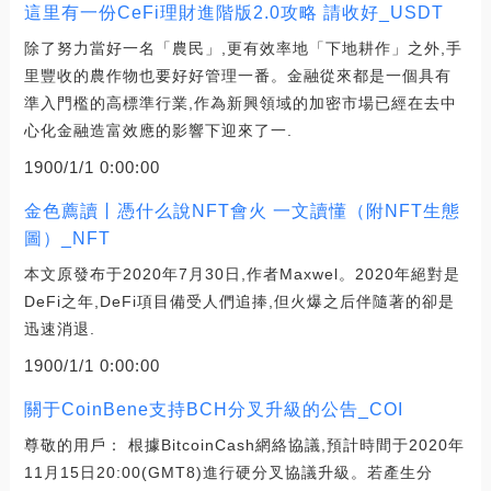
這里有一份CeFi理財進階版2.0攻略 請收好_USDT
除了努力當好一名「農民」,更有效率地「下地耕作」之外,手
里豐收的農作物也要好好管理一番。金融從來都是一個具有
準入門檻的高標準行業,作為新興領域的加密市場已經在去中
心化金融造富效應的影響下迎來了一.
1900/1/1 0:00:00
金色薦讀丨憑什么說NFT會火 一文讀懂（附NFT生態
圖）_NFT
本文原發布于2020年7月30日,作者Maxwel。2020年絕對是
DeFi之年,DeFi項目備受人們追捧,但火爆之后伴隨著的卻是
迅速消退.
1900/1/1 0:00:00
關于CoinBene支持BCH分叉升級的公告_COI
尊敬的用戶： 根據BitcoinCash網絡協議,預計時間于2020年
11月15日20:00(GMT8)進行硬分叉協議升級。若產生分