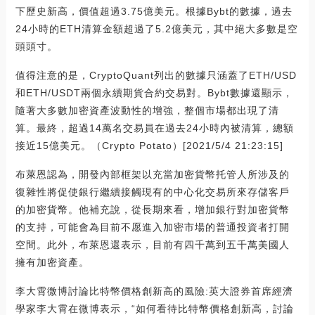
下歷史新高，價值超過3.75億美元。根據Bybt的數據，過去
24小時的ETH清算金額超過了5.2億美元，其中絕大多數是空
頭頭寸。
值得注意的是，CryptoQuant列出的數據只涵蓋了ETH/USD
和ETH/USDT兩個永續期貨合約交易對。Bybt數據還顯示，
隨著大多數加密資產波動性的增強，整個市場都出現了清
算。最終，超過14萬名交易員在過去24小時內被清算，總額
接近15億美元。（Crypto Potato）[2021/5/4 21:23:15]
布萊恩認為，開發內部框架以充當加密貨幣托管人所涉及的
復雜性將促使銀行繼續接觸現有的中心化交易所來存儲客戶
的加密貨幣。他補充說，從長期來看，增加銀行對加密貨幣
的支持，可能會為目前不愿進入加密市場的普通投資者打開
空間。此外，布萊恩還表示，目前有四千萬到五千萬美國人
擁有加密資產。
李大霄微博討論比特幣價格創新高的風險:英大證券首席經濟
學家李大霄在微博表示，“如何看待比特幣價格創新高，討論