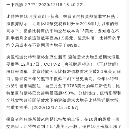
一下風險？???”[2020/12/18 15:40:22]
比特幣在10月接連創下新高，投資者的投資熱情非常狂熱，
據數據顯示，近期比特幣交易費用升至2018年1月以來的最
高水平。當前比特幣的平均交易成本為13美元，要知道在不
到半個月之前這個數字僅為1.5美元。這意味著，比特幣的平
均交易成本在不到兩周內增長了約9倍。
央視報道比特幣價格創歷史新高 避險需求大增是近期大漲重
要推手:12月17日，CCTV-2（央視財經頻道）《正點財經》
欄目報道稱，北京時間今天比特幣價格首次突破2.1萬美元關
口，徹底從三年的熊市中復蘇并創下歷史新高。今年比特幣
漲勢引發市場關注，自三月創下3783美元的年底新低后，比
特幣目前價格已比當時暴漲超450%。分析指出，疫情影響和
全球貨幣政策開閘放水下的避險需求大增是比特幣近期大漲
的重要推手。[2020/12/17 15:30:57]
投資者的狂熱所帶來的是比特幣的上漲，在10月的最后一個
交易日，比特幣達到了1.4萬美元一枚，僅在10月份就上漲了