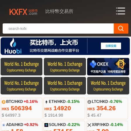
比特幣交易所
BTC/HKD
+0.16%
ETH/HKD
-0.15%
LTC/HKD
-0.76%
506394
14920
354.26
HK$
HK$
HK$
$ 64997.3
$ 1914.98
$ 45.47
ADA/HKD
+0.92%
SOL/HKD
-0.22%
XRP/HKD
-0.14%