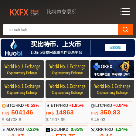
比特幣交易所
BTC/HKD
+0.53%
ETH/HKD
+1.85%
LTC/HKD
+0.04%
504146
14863
350.83
HK$
HK$
HK$
$ 64708.8
$ 1907.69
$ 45.03
ADA/HKD
-0.22%
SOL/HKD
-0.65%
XRP/HKD
-1.24%