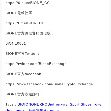
https://0.plus/BIONE_CC
BIONE電報社區：
https://t.me/BIONECH
BIONE官方微信客服微信號：
BiONE0001
BIONE官方Twitter：
https://twitter.com/BioneExchange
BIONE官方facebook：
https://www.facebook.com/BioneCryptoExchange
BIONE官方客服郵箱：
Tags：
BIO
ION
ONE
RPO
Biotron
First Sport Shoes Token
Union
onekey插件官網
Harpoon