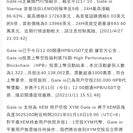
Gate.io芝麻開門行情顯示，截至今日17:10，Gate.io
Startup 首發項目LEMD回報率近5倍，24H最高漲幅
86.63%，最高價格0.17263美元，為首發認購價格0.03美元
的5倍，當前價格為0.13966美元，24H現貨交易量達693.40
萬美元。近期行情波動較大，請注意控制風險。[2021/4/27
21:03:42]
Gate.io已于今日12:00開通HPB/USDT交易:據官方公告，
Gate.io投票上幣空投福利第76期 High Performance
Blockchain （HPB）投票上幣活動結束，本次活動參與人數
為1,322，共投出40,138,002票。票數超過1000萬票，符合
上幣要求。按照規則，Gate.io已為用戶空投230,000 HPB代
幣獎勵，并將于1月11日（今日）12:00開通HPB/USDT交
易，隨后開通提現服務。[2021/1/11 15:51:48]
Gate.io 支持為 XEM 用戶空投 XYM:Gate.io 將于XEM區塊
高度3025200附近時間2021年01月14日19:00（UTC+8）
對平臺XEM持倉用戶快照并按1：1空投XYM代幣。Gate.io
平臺用戶無需做任何操作，我們將在收到XYM空投后立即將