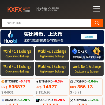
比特幣交易所
BTC/HKD
+0.49%
ETH/HKD
+0.3%
LTC/HKD
-0.04%
505877
14927
356.13
HK$
HK$
HK$
$ 64931
$ 1915.95
$ 45.71
ADA/HKD
-3.28%
SOL/HKD
+0.28%
XRP/HKD
-1.24%