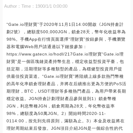
Author：
Time：1900/1/1 0:00:00
“Gate.io理財寶”于2020年11月1日14:00開啟《JGN持倉計
劃2號》，總額度500,000JGN，鎖倉28天，幣年化收益率為
98%。手機App在行情頁面選擇“理財寶”按鈕參與，手機瀏覽
器和電腦Web用戶請通過以下鏈接參加：
https://www.gatecn.io/hodl/217Gate.io理財寶“Gate.io理
財寶”是一個區塊鏈資產持幣生息，穩定收益型投資平臺，包
括定期，活期理財等多種類型的產品，為穩健型投資用戶提
供最佳投資渠道。“Gate.io理財寶”將陸續上線多款熱門幣種
的高年化率鎖倉理財產品，并將在后續推出更為方便的PoS活
期理財，BTC，USDT理財等多種熱門產品，為用戶帶來長期
穩定收益。JGN持倉計劃理財產品參與規則1）鎖倉幣種
JGN，利息幣種JGN，鎖倉周期為28天，年化幣收益率
98%，總額度為50萬JGN。2）開始時間2020-11-
0114:00，按先到先得原則，滿額為止。3）本金及收益將在
理財周期結束后發放。JGN項目介紹JGN是一個綜合性的代