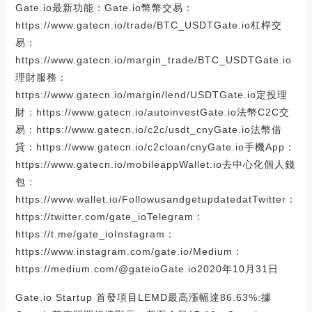
Gate.io最新功能：Gate.io幣幣交易：
https://www.gatecn.io/trade/BTC_USDTGate.io杠桿交
易：
https://www.gatecn.io/margin_trade/BTC_USDTGate.io
理財服務：
https://www.gatecn.io/margin/lend/USDTGate.io定投理
財：https://www.gatecn.io/autoinvestGate.io法幣C2C交
易：https://www.gatecn.io/c2c/usdt_cnyGate.io法幣借
貸：https://www.gatecn.io/c2cloan/cnyGate.io手機App：
https://www.gatecn.io/mobileappWallet.io去中心化個人錢
包：
https://www.wallet.io/FollowusandgetupdatedatTwitter：
https://twitter.com/gate_ioTelegram：
https://t.me/gate_ioInstagram：
https://www.instagram.com/gate.io/Medium：
https://medium.com/@gateioGate.io2020年10月31日
Gate.io Startup 首發項目LEMD最高漲幅達86.63%:據