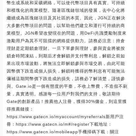
幣生成系統和采礦網絡，可以使代幣項目具有真實、可持續
和模塊化的商業模型。隨著區塊鏈領域的發展，去中心化將
繼續成為區塊鏈項目及其社區的本質。因此，JGN正在解決
大多數代幣項目的問題，以幫助他們建立和運行可持續的商
業模型。JGN希望改變現在的問題，用DeFi共識獎勵制度來
激勵用戶為其不可阻擋的網絡提供動力。請務必注意：持倉
理財是定期鎖倉理財。一旦下單參與理財，參與資金將被按
鎖倉時間凍結，到期后才會解鎖并支付幣利息，解鎖之前如
果出現市場波動，將無法立即解鎖參與市場交易，由此可能
因幣價下跌造成個人損失，解鎖時獲得的幣利息有可能無法
彌補這期間幣價下跌造成的損失，請務必了解清楚，謹慎參
與。Gate.io是一個有態度的平臺，不收上幣費，不造假不刷
量，真實透明。感謝每一位用戶對我們的支持，敬請期待
Gate的創新產品！推薦他人注冊，獲得30%傭金，到這里獲
得推薦鏈接：
https://www.gatecn.io/myaccount/myreferrals新用戶注
冊：https://www.gatecn.io/m#/register下載地址：
https://www.gatecn.io/mobileapp手機掃碼下載：關注