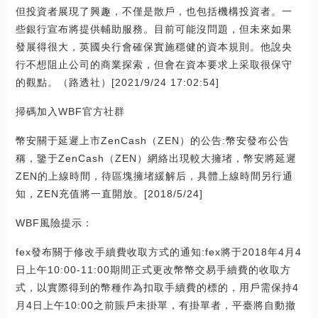
但投資者展現了興趣，不僅是散戶，也包括機構投資者。一
些銀行宣布將提供輔助服務。目前可能沒問題，但未來如果
發展得很大，英國央行會確保實施穩健的資本規則。他說央
行不想阻止公司的商業探索，但會在資本要求上采取很保守
的觀點。（路透社）[2021/9/24 17:02:54]
掃碼加入WBF官方社群
幣安關于延遲上市ZenCash（ZEN）的公告:幣安發布公告
稱，鑒于ZenCash（ZEN）網絡出現較大擁堵，幣安將延遲
ZEN的上線時間，待區塊擁堵緩解后，具體上線時間另行通
知，ZEN充值將一直開放。[2018/5/24]
WBF風險提示：
fex發布關于修改手續費收取方式的通知:fex將于2018年4月4
日上午10:00-11:00期間正式更改幣幣交易手續費的收取方
式，以實際得到的幣種作為扣取手續費的標的，用戶需保持4
月4日上午10:00之前賬戶未掛單，有掛單者，平臺將自動撤