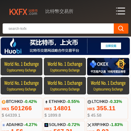
比特幣交易所
BTC/HKD
-0.42%
ETH/HKD
-0.55%
LTC/HKD
-0.33%
501266
14801
355.11
HK$
HK$
HK$
$ 64339.1
$ 1899.8
$ 45.58
ADA/HKD
-4.27%
SOL/HKD
-0.72%
XRP/HKD
-1.83%