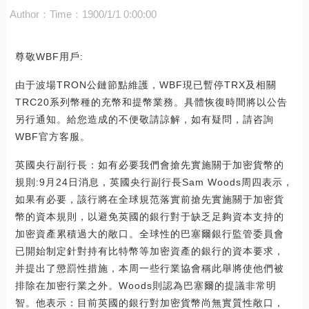
Author：
Time：1900/1/1 0:00:00
尊敬WBF用戶:
由于波場TRON公鏈節點維護，WBF現已暫停TRX及相關
TRC20系列幣種的充幣和提幣業務。具體恢復時間將以公告
另行通知。給您造成的不便敬請諒解，如有疑問，請咨詢
WBF官方客服。
英國央行副行長：如有必要我們會搶先實施關于加密貨幣的
規則:9月24日消息，英國央行副行長Sam Woods周四表示，
如果有必要，該行將在全球規范落實前搶先實施關于加密貨
幣的資本規則，以避免英國的銀行對于缺乏足夠資本支持的
加密資產累積過大的敞口。全球性的巴塞爾銀行監管委員會
已開始制定針對持有比特幣等加密資產的銀行的資本要求，
并提出了懲罰性措施，本周一些行業協會稱此舉將使他們被
排除在加密行業之外。Woods則認為巴塞爾的提議非常明
智。他表示：目前英國的銀行對加密貨幣尚無實質性敞口，