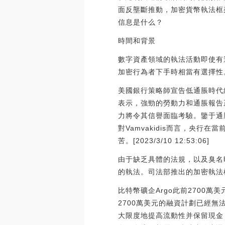
面反壟斷推動，加密貨幣執法框
信息是什么？
時間和背景
數字資產領域的執法活動即使有
加密行為者下手時相當有選擇性
美國銀行策略師宣告低通脹時代結束，
表示，強勁的勞動力和通脹報告
力將令其信譽面臨考驗。鑒于通脹
對Vamvakidis而言，央
苦。[2023/3/10 12:53:06]
由于缺乏具體的法規，以及臭名
的執法。司法部推出的加密執法
比特幣礦企Argo此前2700萬
2700萬美元的融資計劃已經無法完
大限度地提高流動性并保留現金