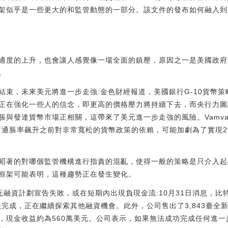
架似乎是一些更大的和監管動態的一部分。該文件的發布如何融入到
適度的上升，也會讓人感覺像一場全面的鎮壓，原因之一是美國政府
。
未來美元將進一步走強:金色財經報道，美國銀行G-10貨幣策略主管Atha
正在強化一些人的信念，即更高的價格壓力將持續下去，而央行力圖
與發達貨幣市場正相關，這帶來了美元進一步走強的風險。Vamvak
行在當前通脹率飆升之前對非常寬松的貨幣政策的依賴，可能加劇為了實
昭著的對哪個監管機構進行指責的混亂，使得一般的策略是只介入起
框架可能表明，這種趨勢正在發生變化。
美元融資計劃宣告失敗，或在短期內出現負現金流:10月31日消息，比
成，正在繼續探索其他融資機會。此外，公司售出了3,843臺全新的Bit
，現金收益約為560萬美元。公司表示，如果無法成功完成任何進一步