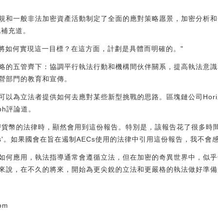
和一般非法加密資產活動制定了全面的應對策略愿景，加密分析和合規公
。她補充道。
部將如何實現這一目標？在這方面，計劃是具體而明確的。"
略的五管齊下：協調平行執法行動和機構間伙伴關系，提高執法意識
營部門的教育和宣傳。
以為立法者提供如何去應對某些新型挑戰的思路。區塊鏈公司Horize
raph評論道。
密貨幣的法律時，顯然會用到這份報告。特別是，該報告花了很多時
Cs'。如果國會在旨在遏制AECs使用的法律中引用這份報告，我不會
如何應用，執法指導通常會遵循立法，但在加密的奇異世界中，似乎
來說，在不久的將來，開始為更尖銳的立法和更嚴格的執法做好準備
com