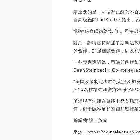
展望未來
最重要的是，司法部已經為不合規
管高級顧問LiatShetret指出
"關鍵信息歸結為'如何'。司法
隨后，謝特雷特闡述了新執法戰
的合作，加強國際合作，以及私
一些專家還認為，司法部的框架可
DeanSteinbeck向Cointeleg
"美國政策制定者在制定涉及加
的'匿名性增強加密貨幣'或'AE
澄清現有法律在實踐中究竟應該
何，對于隱私幣和整個加密行業
編輯/翻譯：旋旋
來源：https://cointelegraph.