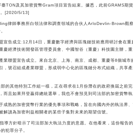
TON及其加密貨幣Gram項目宣告結束。據悉，此前GRAMS期貨已上線
[2020/5/13]
urling律師事務所白領法律和調查領域的合伙人ArloDevlin-Bro
一。
聯盟宣告成立:12月14日，重慶數字經濟與區塊鏈技術應用研討會在
重慶經濟技術開發區管理委員會、中國智谷（重慶）科技園主辦，重
產業聯盟宣告成立。來自北京、上海、南京、成都、重慶等8個城市
引，號召組成產業聯盟，形成弱中心化的區塊鏈分布式組織，共享產
法部的其他特別工作組一樣，正在尋求在1月份潛在的政府換屆之前
，而且如果拜登贏得總統選舉，我也不會預見到司法部的加密貨幣執
于成熟的加密貨幣行業的優先事項和戰略，旨在向國內外的執法界、
被解讀為加密利益相關者的某些子集對未來的期望信號。
aph，新的指導方針暗示了司法部加大執法力度的意愿。在他看來，這份報
恥的犯罪分子。