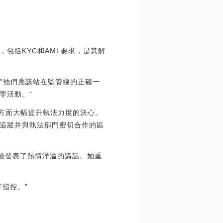
包括KYC和AML要求，是其解
們"他們應該站在監管線的正確一
罪活動。"
資產方面大幅提升執法力度的決心。
追蹤并與執法部門密切合作的區
融風險發表了熱情洋溢的講話。她重
指控。"