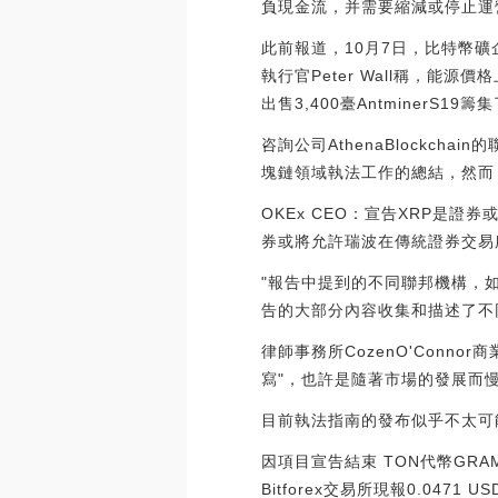
負現金流，并需要縮減或停止運
此前報道，10月7日，比特幣礦企A
執行官Peter Wall稱，
出售3,400臺AntminerS19籌集了
咨詢公司AthenaBlockcha
塊鏈領域執法工作的總結，然而
OKEx CEO：宣告XRP是證券
券或將允許瑞波在傳統證券交易所上市
"報告中提到的不同聯邦機構，如
告的大部分內容收集和描述了不
律師事務所CozenO'Conn
寫"，也許是隨著市場的發展而
目前執法指南的發布似乎不太可
因項目宣告結束 TON代幣GRAM
Bitforex交易所現報0.0471