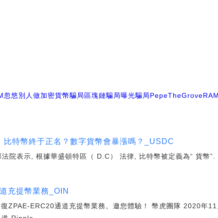
M
忽悠別人做加密貨幣騙局
區塊鏈騙局曝光騙局
PepeTheGrove
RA
比特幣終于正名？數字貨幣會暴漲嗎？_USDC
法院表示, 根據華盛頓特區（ D.C） 法律, 比特幣被定義為“ 貨幣”.
通道充提幣業務_OIN
AE-ERC20通道充提幣業務。邀您體驗！ 幣虎團隊 2020年11月2日 