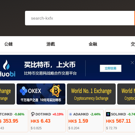
公鏈
游戲
金融
交
TC/HKD
-0.66%
DOT/HKD
+0.19%
ADA/HKD
-2.44%
SOL/HKD
-0.7
353.95
6.43
1.59
567.11
$
HK$
HK$
HK$
.43
$ 0.825
$ 0.204
$ 72.79