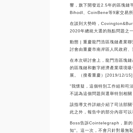
響，旗下開發近2.5年的區塊鏈平臺
Bihodl、CoinBene等9家交易所。
在談到大勢時，Covington&B
2020年總統大選的熱點問題之
動態 | 重慶龍門浩區塊鏈產業
討會由重慶市南岸區人民政府、
在本次研討會上，龍門浩區塊鏈
的區塊鏈和數字經濟產業環境吸
展。（搜看重慶）[2019/12/15]
"我懷疑，這個特別工作組和司
不認為這個問題與選舉特別相關
該指導文件詳細介紹了司法部關
此之外，報告中的部分內容可以
Boss告訴Cointelegr
知"。這一次，不會只針對最無