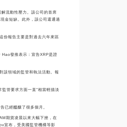
元，以緩解流動性壓力。該公司的首席
出現現金短缺。此外，該公司還通過
es認為，這份報告主要是對過去六年來區
y Hao發推表示：宣告XRP是證
增加對該領域的監管和執法活動。報
行日常監管要求方面一直"相當輕描淡
報告已經醞釀了很多個月。
幣GRAM期貨凌晨以來大幅下挫，在
 Durov宣布，受美國監管機構等影