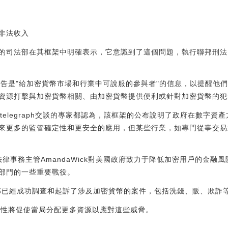
非法收入
的司法部在其框架中明確表示，它意識到了這個問題，執行聯邦刑法，
份報告是"給加密貨幣市場和行業中可說服的參與者"的信息，以提醒他
資源打擊與加密貨幣相關、由加密貨幣提供便利或針對加密貨幣的犯
ntelegraph交談的專家都認為，該框架的公布說明了政府在數字
來更多的監管確定性和更安全的應用，但某些行業，如專門從事交易
is的法律事務主管AmandaWick對美國政府致力于降低加密用戶的金
部門的一些重要戰役。
部已經成功調查和起訴了涉及加密貨幣的案件，包括洗錢、販、欺詐等
緊迫性將促使當局分配更多資源以應對這些威脅。