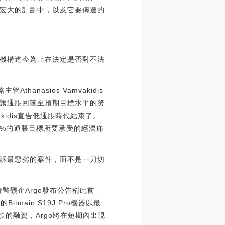
宏大的計劃中，以及它要傳達的
機構迄今為止在決定是否對不法
nasios Vamvakidis
讓通脹回落至預期目標水平的努
idis宣告低通脹時代結束了。
現2%的通脹目標所要承受的經濟痛
訴最惡劣的案件，而不是一刀切
特幣礦企Argo發布公告稱此前
main S19J Pro機器以最
的融資，Argo將在短期內出現