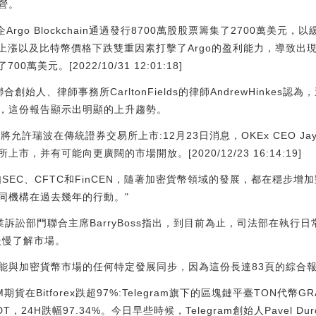
營。
rgo Blockchain通過發行8700萬股股票籌集了2700萬美
能源價格上漲以及比特幣價格下跌雙重因素打擊了Argo的盈利能力，導致
700萬美元。[2022/10/31 12:01:18]
in的聯合創始人、律師事務所CarltonFields的律師AndrewHink
，這份報告顯示出明顯的上升趨勢。
或將允許瑞波在傳統證券交易所上市:12月23日消息，OKEx CEO Ja
，并有可能向更廣闊的市場開放。[2020/12/23 16:14:19]
SEC、CFTC和FinCEN，隨著加密貨幣領域的發展，都在穩步
同機構在過去幾年的行動。"
or商業訴訟部門聯合主席BarryBoss指出，到目前為止，司法部在執
慢慢了解市場。
能與加密貨幣市場的任何特定發展同步，因為這份長達83頁的綜合
期貨在Bitforex跌超97%:Telegram旗下的區塊鏈平臺TON代
 USDT，24H跌幅97.34%。今日早些時候，Telegram創始人Pavel