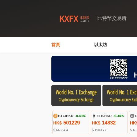
比特幣交易所
首頁
以太坊
BTC/HKD
-0.43%
ETH/HKD
-0.34%
L
501229
14832
HK$
HK$
HK
$ 64334.4
$ 1903.77
$ 45