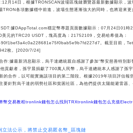
萬:12月14日，根據TRONSCAN波場區塊鏈瀏覽器最新數據顯示，
萬。波場TRON各項數據穩中前進，波場生態逐漸強大的同時，也將迎來更多交易
USDT:據DAppTotal.com穩定幣專題頁面數據顯示：07月24日01時
00美元的TRC20 USDT，塊高度為：21752109，交易哈希值為：
50490f1bef3a4c0a228681e75f0bab5e9b7fd227d7。截至目前
42枚。[2020/7/24]
合作:據最新消息顯示，烏干達總統親自感謝了參加“幣安慈善特別影響
孫宇晨及其他貢獻者，孫宇晨捐獻了700萬人民幣，烏干達總統本人感謝了
的合作，以可能實施該項目的第二階段。根據2019年項目評估報告顯
主要針對烏干達的弱勢社區和貧困社區，為他們提供太陽能避雷器、
x幣幣交易教程
tronlink錢包怎么找到TRX
tronlink錢包怎么充值
Elect
例立法公示，將禁止交易匿名幣_區塊鏈