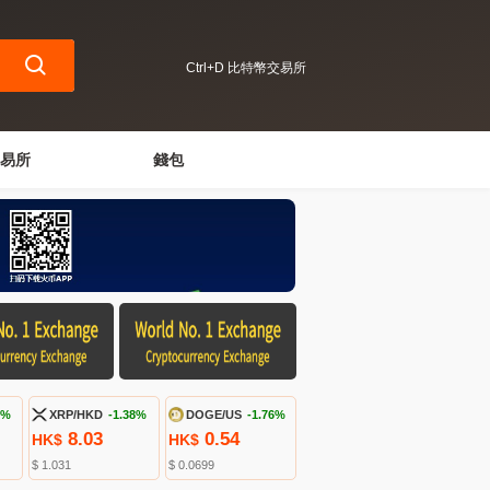
Ctrl+D 比特幣交易所
易所
錢包
9%
XRP/HKD
-1.38%
DOGE/US
-1.76%
8.03
0.54
HK$
HK$
$ 1.031
$ 0.0699