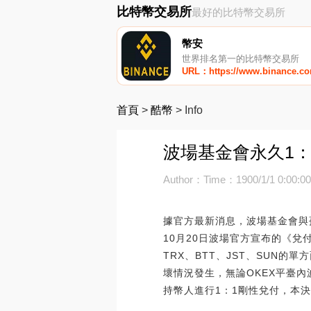
比特幣交易所
最好的比特幣交易所
幣安
世界排名第一的比特幣交易所
URL：https://www.binance.c
首頁
>
酷幣
>
Info
波場基金會永久1：1
Author：
Time：1900/1/1 0:00:0
據官方最新消息，波場基金會與孫宇
10月20日波場官方宣布的《
TRX、BTT、JST、SUN
壞情況發生，無論OKEX平臺內波
持幣人進行1：1剛性兌付，本