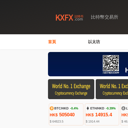
比特幣交易所
首頁
以太坊
BTC/HKD
-0.4%
ETH/HKD
-0.39%
L
505040
14915.4
HK$
HK$
HK
$ 64823.5
$ 1914.44
$ 46