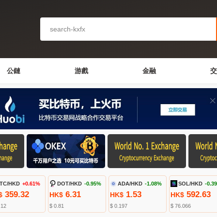
公鏈
游戲
金融
交
TC/HKD
+0.61%
DOT/HKD
-0.95%
ADA/HKD
-1.08%
SOL/HKD
-0.3
359.32
6.31
1.53
592.63
$
HK$
HK$
HK$
.12
$ 0.81
$ 0.197
$ 76.066