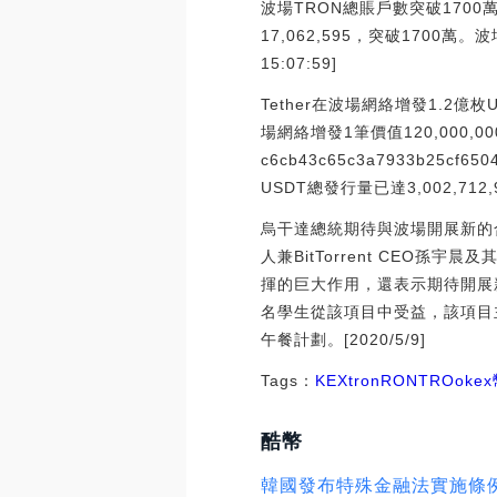
波場TRON總賬戶數突破1700
17,062,595，突破1700
15:07:59]
Tether在波場網絡增發1.2億枚
場網絡增發1筆價值120,000,0
c6cb43c65c3a7933b25cf6
USDT總發行量已達3,002,712,9
烏干達總統期待與波場開展新的
人兼BitTorrent CEO
揮的巨大作用，還表示期待開展新
名學生從該項目中受益，該項目
午餐計劃。[2020/5/9]
Tags：
KEX
tron
RON
TRO
oke
酷幣
韓國發布特殊金融法實施條