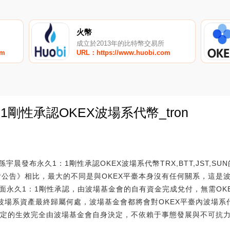
火幣
成立於2013年的比特幣交易所
om
URL：https://www.huobi.com
剛性承認OKEX波場系代幣_tron
0
晨發布永久1：1剛性承認OKEX波場系代幣TRX,BTT,JST,S
兌付公告》相比，最大的不同是與OKEX平臺本身沒有任何關系，這是
的單方面永久1：1剛性承認，由波場基金會的自有資金完成兌付，無需O
場系資產最終歸屬何處，波場基金會都將會對OKEX平臺內波場系代幣TR
決定的生效完全由波場基金會自身決定，不依賴于事態發展與不可抗力