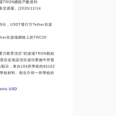
波場TRON總賬戶數達到
量。[2020/12/14
29分，USDT發行方Tether在波
，Tether在波場網絡上的TRC20
力教育項目”的波場TRON創始
孫宇晨在促進該項目成功實施中所發
示，來自104所學校的85162
學校材料、衛生巾和一所學校的
ronic USD