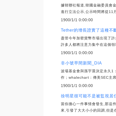
據韓聯社報道,韓國金融委員會
進行立法公示,公示時間將從11月
1900/1/1 0:00:00
Tether的增長證實了這種不斷
盡管今年加密貨幣市場出現了許多
許多人都將注意力集中在這個領
1900/1/1 0:00:00
非小號早間新聞_DIA
波場基金會與孫宇晨決定永久1：1
作；whalechart：傳美SEC
1900/1/1 0:00:00
徐明星很可能不是被監視居住
當你擔心一件事情會發生,那這件
來,引發了大大小小的回調,但是