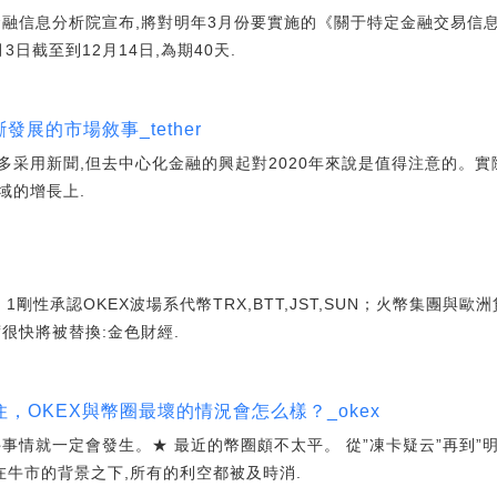
金融信息分析院宣布,將對明年3月份要實施的《關于特定金融交易信
3日截至到12月14日,為期40天.
發展的市場敘事_tether
采用新聞,但去中心化金融的興起對2020年來說是值得注意的。實
域的增長上.
剛性承認OKEX波場系代幣TRX,BTT,JST,SUN；火幣集團與
主席很快將被替換:金色財經.
，OKEX與幣圈最壞的情況會怎么樣？_okex
事情就一定會發生。★ 最近的幣圈頗不太平。 從”凍卡疑云”再到”
在牛市的背景之下,所有的利空都被及時消.