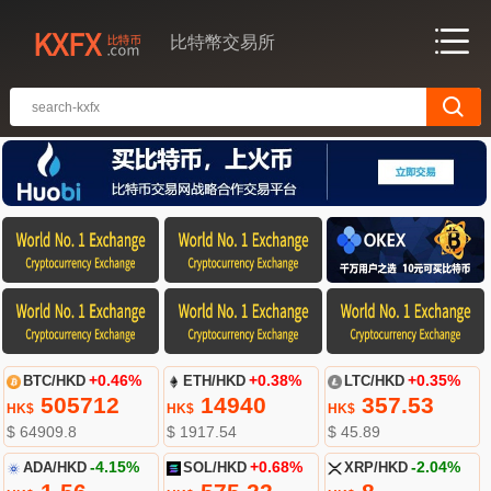
比特幣交易所
BTC/HKD
+0.46%
ETH/HKD
+0.38%
LTC/HKD
+0.35%
505712
14940
357.53
HK$
HK$
HK$
$ 64909.8
$ 1917.54
$ 45.89
ADA/HKD
-4.15%
SOL/HKD
+0.68%
XRP/HKD
-2.04%