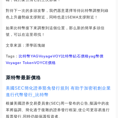
對待下一次的多頭攻擊，我們愿意選擇等待比特幣調整到綠
色上升趨勢線支撐附近，同時也是15EMA支撐附近！
如果比特幣接下來調整到這個位置，那么新的簡單多頭信
號，可以在這里尋找！
文章來源：潭學區塊鏈
Tags：
比特幣
YAG
Voyage
VOY
比特幣鉆石價格
yag幣價
Voyager Token
VOYCE價格
萊特幣最新價格
美國SEC簡化證券豁免發行規則 有助于加密初創企業
進行代幣發行_比特幣
根據美國證券交易委員會(SEC)周一發布的公告,擬議中的改
革將協調、簡化過于復雜的證券發行框架,使公司更容易進行
股票發行,同時仍能保護投資者.