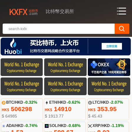
比特幣交易所
BTC/HKD
-0.32%
ETH/HKD
-0.62%
LTC/HKD
-2.07%
506298
14910
353.95
HK$
HK$
HK$
$ 64985
$ 1913.77
$ 45.43
ADA/HKD
-0.74%
SOL/HKD
-0.68%
XRP/HKD
-1.19%