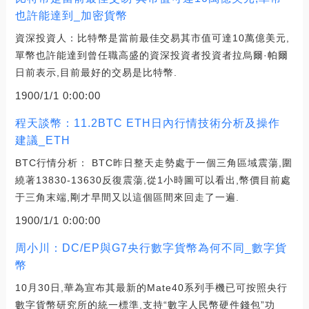
也許能達到_加密貨幣
資深投資人：比特幣是當前最佳交易其市值可達10萬億美元,
單幣也許能達到曾任職高盛的資深投資者投資者拉烏爾·帕爾
日前表示,目前最好的交易是比特幣.
1900/1/1 0:00:00
程天談幣：11.2BTC ETH日內行情技術分析及操作
建議_ETH
BTC行情分析： BTC昨日整天走勢處于一個三角區域震蕩,圍
繞著13830-13630反復震蕩,從1小時圖可以看出,幣價目前處
于三角末端,剛才早間又以這個區間來回走了一遍.
1900/1/1 0:00:00
周小川：DC/EP與G7央行數字貨幣為何不同_數字貨
幣
10月30日,華為宣布其最新的Mate40系列手機已可按照央行
數字貨幣研究所的統一標準,支持“數字人民幣硬件錢包”功