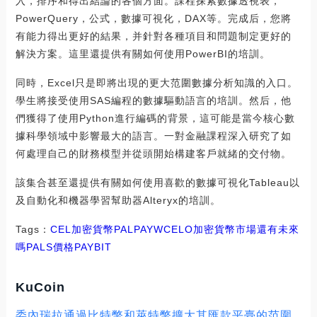
入，排序和得出結論的各個方面。課程探索數據透視表，
PowerQuery，公式，數據可視化，DAX等。完成后，您將
有能力得出更好的結果，并針對各種項目和問題制定更好的
解決方案。這里還提供有關如何使用PowerBI的培訓。
同時，Excel只是即將出現的更大范圍數據分析知識的入口。
學生將接受使用SAS編程的數據驅動語言的培訓。然后，他
們獲得了使用Python進行編碼的背景，這可能是當今核心數
據科學領域中影響最大的語言。一對金融課程深入研究了如
何處理自己的財務模型并從頭開始構建客戶就緒的交付物。
該集合甚至還提供有關如何使用喜歡的數據可視化Tableau以
及自動化和機器學習幫助器Alteryx的培訓。
Tags：
CEL
加密貨幣
PAL
PAY
WCELO
加密貨幣市場還有未來
嗎
PALS價格
PAYBIT
KuCoin
委內瑞拉通過比特幣和萊特幣擴大其匯款平臺的范圍