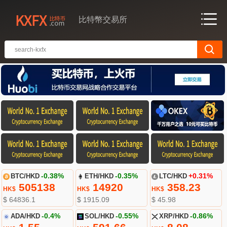
比特幣交易所
BTC/HKD
-0.38%
ETH/HKD
-0.35%
LTC/HKD
+0.31%
505138
14920
358.23
HK$
HK$
HK$
$ 64836.1
$ 1915.09
$ 45.98
ADA/HKD
-0.4%
SOL/HKD
-0.55%
XRP/HKD
-0.86%