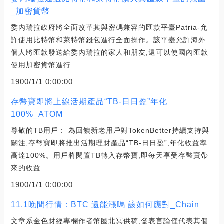
_加密貨幣
委內瑞拉政府將全面改革其與密碼兼容的匯款平臺Patria-允
許使用比特幣和萊特幣錢包進行全面操作。該平臺允許海外
個人將匯款發送給委內瑞拉的家人和朋友,還可以使國內匯款
使用加密貨幣進行.
1900/1/1 0:00:00
存幣寶即將上線活期產品“TB-日日盈”年化
100%_ATOM
尊敬的TB用戶： 為回饋新老用戶對TokenBetter持續支持與
關注,存幣寶即將推出活期理財產品“TB-日日盈”,年化收益率
高達100%。用戶將閑置TB轉入存幣寶,即每天享受存幣寶帶
來的收益.
1900/1/1 0:00:00
11.1晚間行情：BTC 還能漲嗎 該如何應對_Chain
文章系金色財經專欄作者幣圈北冥供稿,發表言論僅代表其個