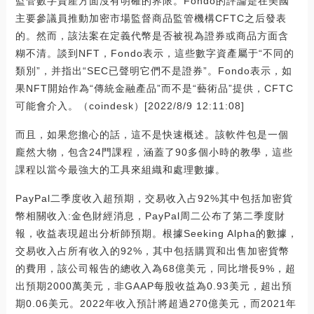
監管數字資產方面沒有明確的界限。Fondo的評論是在美國
主要參議員推動加密市場監督商品監管機構CFTC之后發表
的。然而，該法案在定義代幣是否被視為證券或商品方面含
糊不清。談到NFT，Fondo表示，這些數字資產屬于“不同的
類別”，并指出“SEC已聲明它們不是證券”。Fondo表示，如
果NFT開始作為“傳統金融產品”而不是“藝術品”提供，CFTC
可能會介入。（coindesk）[2022/8/9 12:11:08]
而且，如果您擔心的話，這不是快速概述。該軟件包是一個
龐然大物，包含24門課程，涵蓋了90多個小時的教學，這些
課程以當今最強大的工具來組織和處理數據。
PayPal二季度收入超預期，交易收入占92%其中包括加密貨
幣相關收入:金色財經消息，PayPal周二公布了第二季度財
報，收益表現超出分析師預期。根據Seeking Alpha的數據，
交易收入占所有收入的92%，其中包括購買和出售加密貨幣
的費用，該公司報告的總收入為68億美元，同比增長9%，超
出預期2000萬美元，非GAAP每股收益為0.93美元，超出預
期0.06美元。2022年收入預計將超過270億美元，而2021年