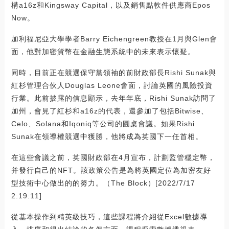
構a16z和Kingsway Capital，以及銷售點軟件供應商Epos
Now。
加利福尼亞大學學者Barry Eichengreen教授在1月與Glen會
面，他對加密貨幣在金融生態系統中的未來表示懷疑。
同時，目前正在競選保守黨領袖的前財政部長Rishi Sunak與
紅杉管理合伙人Douglas Leone會面，討論英國的風險投資
行業。此前披露的信息顯示，去年年底，Rishi Sunak訪問了
加州，會見了紅杉和a16z的代表，還參加了包括Bitwise、
Celo、Solana和Iqoniq等公司的圓桌會議。如果Rishi
Sunak在領導權競選中獲勝，他將成為英國下一任首相。
在這些會議之前，英國財政部在4月宣布，計劃監管穩定幣，
并發行自己的NFT。該政策公告是為將英國定位為加密友好
型技術中心做出的的努力。（The Block）[2022/7/17
2:19:11]
從基本操作到精英級技巧，這些課程將介紹從Excel數據導