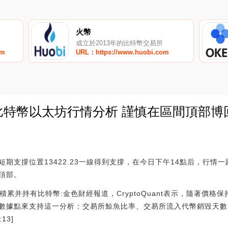
火幣
成立於2013年的比特幣交易所
om
URL：https://www.huobi.com
日比特幣以太坊行情分析 謹慎在區間頂部博回
0
期支撐位置13422.23一線得到支撐，在今日下午14點后，行情
頂部。
魚正在積累并持有比特幣:金色財經報道，CryptoQuant表示，隨著價
數據點來支持這一分析：交易所鯨魚比率、交易所流入代幣銷毀天數
:13]