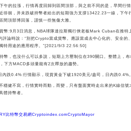
過下午的拉漲，行情再度回歸到區間頂部，與之前不同的是，早間行
徘徊，并未跌破持幣者給出的短期強力支撐13422.23一線，下
區間頂部博回落，謹慎一些無傷大雅。
當成貨幣:9月3日消息，NBA球隊達拉斯獨行俠老板Mark Cuban在推特上回
的評論時說：“別把Crypto當成貨幣。應該當成去中心化的、安全
的應用程序。”[2021/9/3 22:56:50]
比特幣，也沒什么可以多說，短期上方壓制位在390關口。整體上，
近，下方MACD多頭量能有2次釋放的趨勢。
跌0.4%:行情顯示，現貨黃金下破1920美元/盎司，日內跌0.4%。[20
不穩健不寫，行情實時而動，而變，只有盤面實時走出來的K線信號
具體持幣者。
RY
比特幣交易網
Cryptoindex.com
CryptoMayor