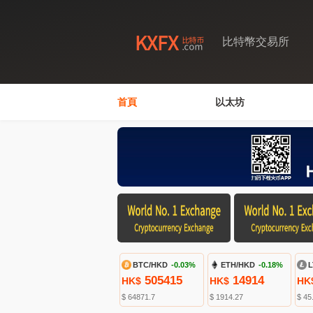
比特幣交易所
首頁
以太坊
BTC/HKD
-0.03%
ETH/HKD
-0.18%
L
505415
14914
HK$
HK$
HK
$ 64871.7
$ 1914.27
$ 45