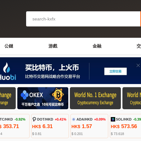
公鏈
游戲
金融
交
TC/HKD
-0.92%
DOT/HKD
+0.41%
ADA/HKD
+0.09%
SOL/HKD
-0.3
353.71
6.31
1.57
573.56
$
HK$
HK$
HK$
.4
$ 0.81
$ 0.201
$ 73.618