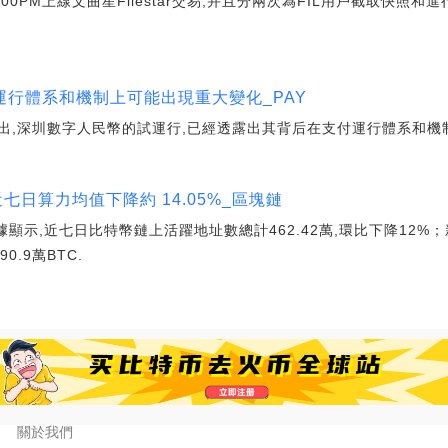
12:00PM上線文曲星Filestar交易,并且分兩次為FIL用戶截取快照和進行
行體系和機制上可能出現重大變化_PAY
出,深圳數字人民幣的試運行,已經透露出其背后在支付運行體系和機
近七日算力均值下降約 14.05%_區塊鏈
據顯示,近七日比特幣鏈上活躍地址數總計462.42萬,環比下降12%；
0.9萬BTC.
關於我們