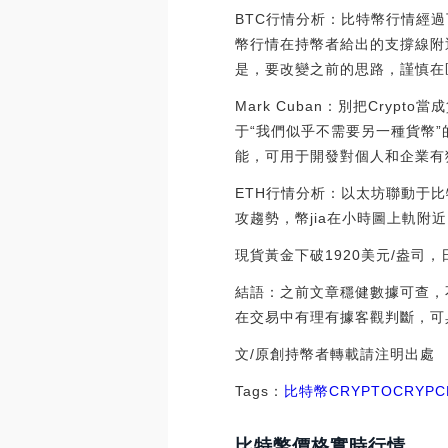
BTC行情分析：比特幣行情經
幣行情在持幣者給出的支撐線附近
是，要改變之前的思路，謹慎在
Mark Cuban：別把Crypto
于“我們似乎不需要另一種貨幣”
能，可用于開發對個人和企業有獨特用途
ETH行情分析：以太坊聯動于
攻趨勢，幣jia在小時圖上軌附
現貨黃金下破1920美元/盎司，日內
結語：之前文章穩健數據可查，
在交易中有理有據客觀判斷，可
文/原創持幣者轉載請注明出處
Tags：
比特幣
CRYPTO
CRYP
C
比特幣價格實時行情