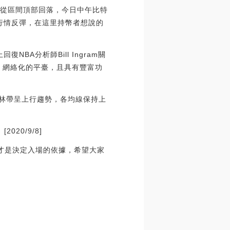
情從區間頂部回落，今日中午比特
午行情反彈，在這里持幣者想說的
復NBA分析師Bill Ingram關
的、網絡化的平臺，且具有豐富功
布林帶呈上行趨勢，各均線保持上
20/9/8]
才是決定入場的依據，希望大家