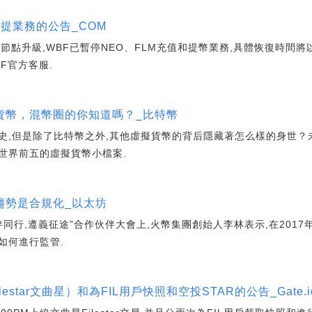
充提業務的公告_COM
LM節點升級,WBF已暫停NEO、FLM充值和提幣業務,具體恢復時
F官方客服.
貨幣，混幣圈的你知道嗎？_比特幣
史,但是除了比特幣之外,其他虛擬貨幣的背后隱藏著怎么樣的身世？
世界前五的虛擬貨幣小檔案.
趨勢是合規化_以太坊
火伴同行,遵義征途”合作伙伴大會上,火幣集團創始人李林表示,在201
如何進行監管.
Filestar文曲星）和為FIL用戶快照和空投STAR的公告_Gate.i