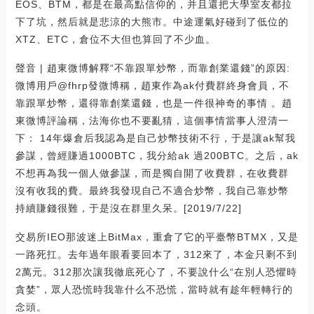
EOS、BTM，都是在最高點信仰的，并且還把大學室友都拉
下了坑，然后就是悲涼的大熊市。中途運氣好碰到了低位的
XTZ、ETC，倉位不大但也算回了不少血。
聲音 | 趙東微博解釋“不靠跟單炒幣，而靠創業還錢”的原因:
微博用戶@fhrp發微博稱，趙東作為ak付費群終身會員，不
靠跟單炒幣，還得靠創業還錢，也是一件很神奇的事情 。趙
東微博評論稱，法海你也不要亂猜，這個事情當事人澄清一
下： 14年爆倉后我認為是自己炒幣技術不行，于是讓ak幫我
參謀，曾經賺過1000BTC，我分給ak 過200BTC。之后，ak
不想再為我一個人做參謀，而是獨自開了收費群，在收費群
沒有收我的費。最終我發現自己不適合炒幣，我自己靠炒幣
持續賺錢很難，于是沒在群里久呆。[2019/7/22]
交易所IEO那波迷上BitMax，重倉了它的平臺幣BTMX，又是
一路死扛。去年過年眼看要回本了，312來了，本金只剩不到
2萬元。312那次讓我徹底死心了，不要說什么“在別人恐懼時
貪婪”，眾人恐慌時我靠什么不恐慌，當時就有趁年輕轉行的
念頭。