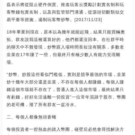
磊表示將從阻止硬件倒賣、推進玩客云獎勵計劃實名制和玩
客幣錢包實名制，以及與監管部門溝通，從源頭切斷類似交
易平臺等措施，遏制玩客幣炒幣。[2017/11/23]
18年畢業到現在，原本以為幾年就能起飛，結果只能買輛奧
拓。群友說我這種還算好的，他們都還沒回本。在社群平時
的聊天中不難發現，炒幣跟入場時間長短沒有關系，多數老
韭菜在17年賺了一些，但最終只有極少數人有能力兌現離
場。
“炒幣、炒股這些看似門檻低，實則是競爭最強的市場，韭菜
炒十幾年大部分還是韭菜，不存在每個人都賺錢，每個人賺
錢這個市場就不存在了，普通人進入這個市場，最終結果只
有虧錢，好好生活遠離一切投資”一位常年混跡于股市、幣圈
的老司機，潑了所有群友一盆冷水。
二、每個人都像無頭蒼蠅
每個投資者一腔熱血的踏入幣圈，碰壁后必然會尋找解決方