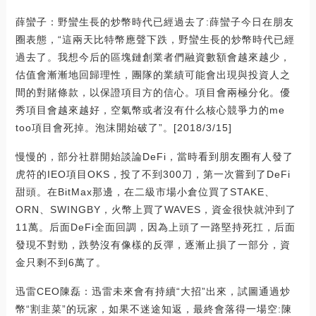
薛蠻子：野蠻生長的炒幣時代已經過去了:薛蠻子今日在朋友
圈表態，“這兩天比特幣應聲下跌，野蠻生長的炒幣時代已經
過去了。我想今后的區塊鏈創業者們融資數額會越來越少，
估值會漸漸地回歸理性，團隊的業績可能會出現與投資人之
間的對賭條款，以保證項目方的信心。項目會兩極分化。優
秀項目會越來越好，空氣幣或者沒有什么核心競爭力的me
too項目會死掉。泡沫開始破了”。[2018/3/15]
慢慢的，部分社群開始談論DeFi，當時看到朋友圈有人發了
虎符的IEO項目OKS，投了不到300刀，第一次嘗到了DeFi
甜頭。在BitMax那邊，在二級市場小倉位買了STAKE、
ORN、SWINGBY，火幣上買了WAVES，資金很快就沖到了
11萬。后面DeFi全面回調，因為上頭了一路堅持死扛，后面
發現不對勁，跌勢沒有像樣的反彈，逐漸止損了一部分，資
金只剩不到6萬了。
迅雷CEO陳磊：迅雷未來會有持續“大招”出來，試圖通過炒
幣“割韭菜”的玩家，如果不迷途知返，最終會落得一場空:陳