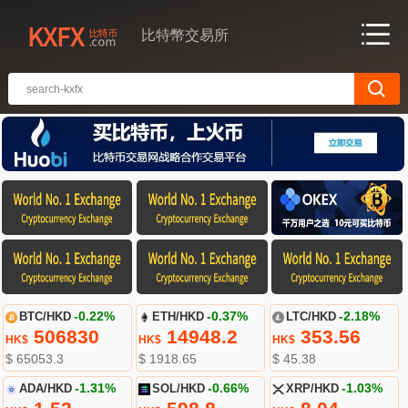
比特幣交易所
BTC/HKD
-0.22%
ETH/HKD
-0.37%
LTC/HKD
-2.18%
506830
14948.2
353.56
HK$
HK$
HK$
$ 65053.3
$ 1918.65
$ 45.38
ADA/HKD
-1.31%
SOL/HKD
-0.66%
XRP/HKD
-1.03%