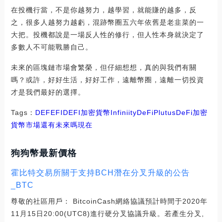
在投機行當，不是你越努力，越學習，就能賺的越多，反
之，很多人越努力越虧，混跡幣圈五六年依舊是老韭菜的一
大把。投機都說是一場反人性的修行，但人性本身就決定了
多數人不可能戰勝自己。
未來的區塊鏈市場會繁榮，但仔細想想，真的與我們有關
嗎？或許，好好生活，好好工作，遠離幣圈，遠離一切投資
才是我們最好的選擇。
Tags：
DEF
EFI
DEFI
加密貨幣
InfiniityDeFi
PlutusDeFi
加密
貨幣市場還有未來嗎現在
狗狗幣最新價格
霍比特交易所關于支持BCH潛在分叉升級的公告
_BTC
尊敬的社區用戶： BitcoinCash網絡協議預計時間于2020年
11月15日20:00(UTC8)進行硬分叉協議升級。若產生分叉,