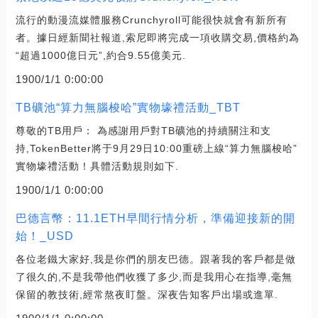
流行的動漫流媒體服務Crunchyroll可能很快就會有新所有
者。據日經新聞社報道,索尼即將完成一項收購交易,價格約為
“超過1000億日元”,約合9.55億美元.
1900/1/1 0:00:00
TB礦池“算力無腦梭哈”實物壕禮活動_TBT
尊敬的TB用戶： 為感謝用戶對TB礦池的持續關注和支
持,TokenBetter將于9月29日10:00重磅上線“算力無腦梭哈”
實物壕禮活動！具體活動規則如下.
1900/1/1 0:00:00
巴德言幣：11.1ETH早間行情分析，準備迎接新的開
始！_USD
各位老鐵大家好,我是你們的朋友巴德。跟著我的客戶都是做
了很久的,不是我帶他們收獲了多少,而是我用心在指導,毫無
保留的教技術,經常熬夜盯盤。深夜告知客戶出場或進單.