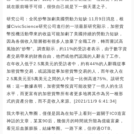
就在眼前唾手可得，很快自己就是下一個天選之子。
研究公司：全民炒幣加劇美國勞動力短缺:11月9日消息，根
據CivicScience研究公司進行的一項最新研究顯示，加密貨
幣投機活動帶來的收益可能加劇了美國持續的勞動力短缺，
因為各個收入階層都有很多人放棄了全職工作，轉而嘗試高
風險的“炒幣”。調查顯示，約11%的受訪者表示，由于數字資
產交易帶來的財務自由，他們或他們認識的人辭去了工作。
在年收入低于2.5萬美元的受訪者中，約有44%的人辭職從事
加密貨幣交易，或認識從事加密貨幣交易的人，而年收入在
2.5萬美元至5萬美元之間的人中這一比例高達75%。該研究
稱：這一數據表明，加密貨幣投資可能改變了一些人的生活
水平，而更富有的加密貨幣所有者更多地將其作為另一種形
式的資產分散，而不是收入來源。[2021/11/9 6:41:34]
我大學初入幣圈，僅僅是因為在知乎上看到一篇關于IC0造富
神話的文章，某某90后，幾個月的時間就升階為億級富豪，
看完后血脈膨脹，結緣幣圈。一路下來，信仰過OTB、