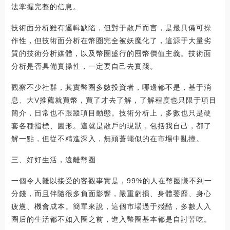
法掌握完整的信息。
技術面分析雖有邏輯缺陷，但對于散戶而言，是最具備可操
作性，但技術面分析在幣圈完全被妖魔化了，這源于大量劣
質的技術分析媒體，以及幣圈盛行的囤幣價值主義。技術面
分析是否具備實操性，一定要自己去實踐。
觀察不少社群，其實幣圈多數投資者，哪邊都不是，基于消
息、大V推薦就買幣，買了才去了解，了解程度也只限于項目
簡介，日常也不跟蹤項目動態。技術分析上，多數也只是硬
套各種指標、圖形。這就是散戶的現狀，包括我自己，都了
解一點，但從不精進深入，無頭蒼蠅似的在市場中亂撞。
三、好好生活，遠離幣圈
一個令人難以接受的客觀事實是，99%的人在幣圈賺不到一
分錢，而且伴隨很多負面影響，嚴重虧損、身體萎靡、身心
疲憊、機會成本。簡單來說，這個市場過于殘酷，多數人入
圈后的生活都不如入圈之前，進入幣圈基本都是自討苦吃。