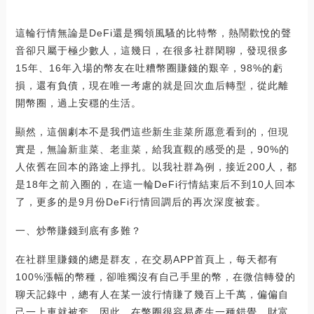
這輪行情無論是DeFi還是獨領風騷的比特幣，熱鬧歡悅的聲
音卻只屬于極少數人，這幾日，在很多社群閑聊，發現很多
15年、16年入場的幣友在吐糟幣圈賺錢的艱辛，98%的虧
損，還有負債，現在唯一考慮的就是回次血后轉型，從此離
開幣圈，過上安穩的生活。
顯然，這個劇本不是我們這些新生韭菜所愿意看到的，但現
實是，無論新韭菜、老韭菜，給我直觀的感受的是，90%的
人依舊在回本的路途上掙扎。以我社群為例，接近200人，都
是18年之前入圈的，在這一輪DeFi行情結束后不到10人回本
了，更多的是9月份DeFi行情回調后的再次深度被套。
一、炒幣賺錢到底有多難？
在社群里賺錢的總是群友，在交易APP首頁上，每天都有
100%漲幅的幣種，卻唯獨沒有自己手里的幣，在微信轉發的
聊天記錄中，總有人在某一波行情賺了幾百上千萬，偏偏自
己一上車就被套。因此，在幣圈很容易產生一種錯覺，財富