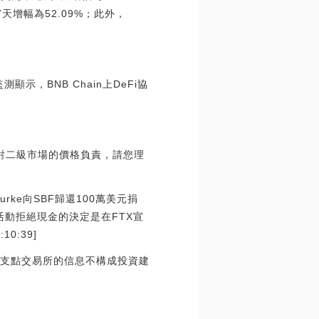
過去7天增幅為52.09%；此外，
測顯示，BNB Chain上DeFi協
對二級市場的價格負責，請您理
rke向SBF歸還100萬美元捐
活動拒絕現金的決定是在FTX宣
0:39]
他在支點交易所的信息不構成投資建