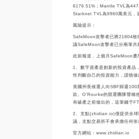
6176.51%；Mantle TVL
Starknet TVL為9960萬美元，過
風險提示：
SafeMoon攻擊者已將21804枚
議SafeMoon攻擊者已分兩筆共
此前報道，上個月SafeMoon遭黑客
1、數字資產是創新的投資產品
性判斷自己的投資能力，謹慎做
美國州長候選人向SBF歸還100
款。O'Rourke的競選團隊
布破產之前做出的，這筆錢于FTX宣布破
2、支點(zhidian.io
議，支點交易所不會承擔任何依
官方網站：www.zhidian.io