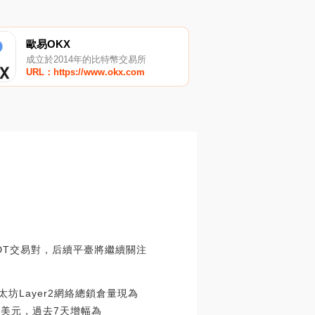
歐易OKX
成立於2014年的比特幣交易所
URL：https://www.okx.com
USDT交易對，后續平臺將繼續關注
以太坊Layer2網絡總鎖倉量現為
58萬美元，過去7天增幅為