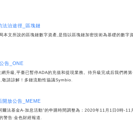
的法治途徑_區塊鏈
局本文所說的區塊鏈數字資產,是指以區塊鏈加密技術為基礎的數字資
公告_ONE
DA主網升級,平臺已暫停ADA的充值和提現業務。待升級完成后我們將
敬請諒解！多鏈流動性協議Symbio.
開放公告_MEME
法基金A-加息活動”的申購時間調整為：2020年11月1日0時-11月4
的警告:金色財經報道.