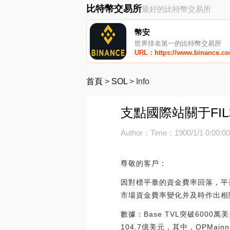
比特幣交易所
最好的比特幣交易所
幣安
世界排名第一的比特幣交易所
URL：https://www.binance.c
首頁
>
SOL
>
Info
支點國際站關于FI
Author：
Time：1900/1/1 0:00:0
尊敬的客戶：
因對標平臺的資金費率回落，平臺已
市場資金費率變化并及時作出相
數據：Base TVL突破6000
104.7億美元，其中，OPMain