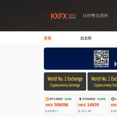
比特幣交易所
首頁
以太坊
BTC/HKD
-0.2%
ETH/HKD
-0.23%
L
506096
14939
HK$
HK$
HK
$ 64959.1
$ 1917.48
$ 46