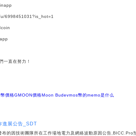
inapp
u/6998451031?is_hot=1
dcoin
napp
們一直在努力！
vl幣價格
GMOON價格
Moon Bud
evmos幣的memo是什么
工作進展公告_SDT
布的因技術團隊所在工作場地電力及網絡波動原因公告,BICC.Pro預