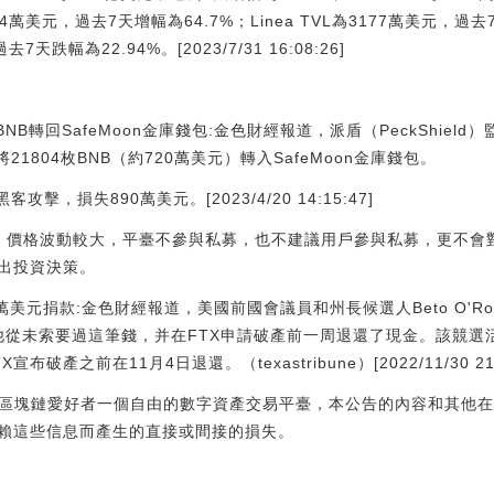
為4474萬美元，過去7天增幅為64.7%；Linea TVL為3177萬美元，
去7天跌幅為22.94%。[2023/7/31 16:08:26]
BNB轉回SafeMoon金庫錢包:金色財經報道，派盾（PeckShield）監
將21804枚BNB（約720萬美元）轉入SafeMoon金庫錢包。
攻擊，損失890萬美元。[2023/4/20 14:15:47]
，價格波動較大，平臺不參與私募，也不建議用戶參與私募，更不會
出投資決策。
萬美元捐款:金色財經報道，美國前國會議員和州長候選人Beto O'Rou
聲稱他從未索要過這筆錢，并在FTX申請破產前一周退還了現金。該競選
產之前在11月4日退還。（texastribune）[2022/11/30 21:1
)僅提供全球區塊鏈愛好者一個自由的數字資產交易平臺，本公告的內容和其
賴這些信息而產生的直接或間接的損失。