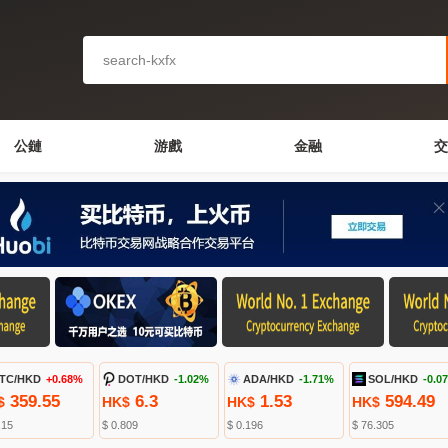
公鏈
游戲
金融
交
TC/HKD
+0.68%
DOT/HKD
-1.02%
ADA/HKD
-1.71%
SOL/HKD
-0.0
359.55
6.3
1.53
594.49
$
HK$
HK$
HK$
.15
$ 0.809
$ 0.196
$ 76.305