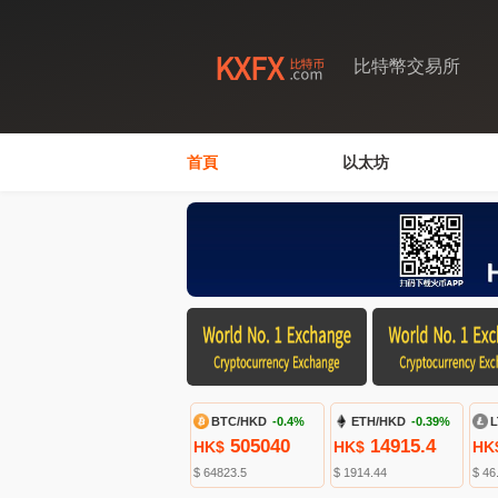
比特幣交易所
首頁
以太坊
BTC/HKD
-0.4%
ETH/HKD
-0.39%
L
505040
14915.4
HK$
HK$
HK
$ 64823.5
$ 1914.44
$ 46