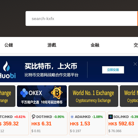
公鏈
游戲
金融
交
TC/HKD
+0.61%
DOT/HKD
-0.95%
ADA/HKD
-1.08%
SOL/HKD
-0.3
359.32
6.31
1.53
592.63
$
HK$
HK$
HK$
.12
$ 0.81
$ 0.197
$ 76.066