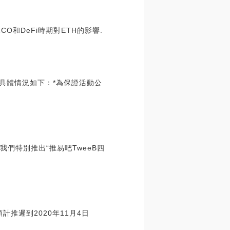
O和DeFi時期對ETH的影響.
名單,具體情況如下：*為保證活動公
次我們特別推出“推易吧TweeB四
計推遲到2020年11月4日