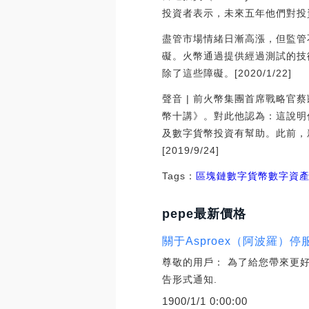
投資者表示，未來五年他們對投
盡管市場情緒日漸高漲，但監管
礙。火幣通過提供經過測試的技
除了這些障礙。[2020/1/22]
聲音 | 前火幣集團首席戰略
幣十講》。對此他認為：這說明
及數字貨幣投資有幫助。此前，
[2019/9/24]
Tags：
區塊鏈
數字貨幣
數字資
pepe最新價格
關于Asproex（阿波羅）停
尊敬的用戶： 為了給您帶來更好的交
告形式通知.
1900/1/1 0:00:00