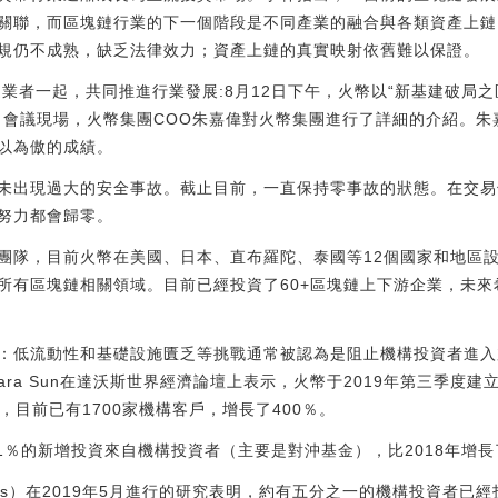
關聯，而區塊鏈行業的下一個階段是不同產業的融合與各類資產上鏈
規仍不成熟，缺乏法律效力；資產上鏈的真實映射依舊難以保證。
業者一起，共同推進行業發展:8月12日下午，火幣以“新基建破局
。會議現場，火幣集團COO朱嘉偉對火幣集團進行了詳細的介紹。朱
以為傲的成績。
未出現過大的安全事故。截止目前，一直保持零事故的狀態。在交易
努力都會歸零。
團隊，目前火幣在美國、日本、直布羅陀、泰國等12個國家和地區
所有區塊鏈相關領域。目前已經投資了60+區塊鏈上下游企業，未
裁：低流動性和基礎設施匱乏等挑戰通常被認為是阻止機構投資者進入
ra Sun在達沃斯世界經濟論壇上表示，火幣于2019年第三季度建立
ss，GIB），目前已有1700家機構客戶，增長了400％。
9年其71％的新增投資來自機構投資者（主要是對沖基金），比2018年增長
estments）在2019年5月進行的研究表明，約有五分之一的機構投資