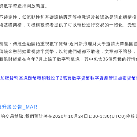
資數字資產持開放態度。
不確定性，低流動性和基礎設施匱乏等挑戰通常被認為是阻止機構投
術基礎架構，向機構投資者提供了可以輕松進行交易的一體化、受監
官蔡凱龍：傳統金融開始重視數字貨幣:近日新浪理財大學邀請火幣集團
傳統金融開始重視數字貨幣，以前他們碰都不敢碰，文章都不讓發，
新浪財經還在今年7月上線了數字幣板塊，其中包含36個幣種的行情
產
加密貨幣
區塊鏈幣種類
我投了2萬買數字貨幣
數字資產管理
加密貨幣
服升級公告_MAR
易體驗,我們預計將在2020年10月24日1:30-3:30(UTC8)