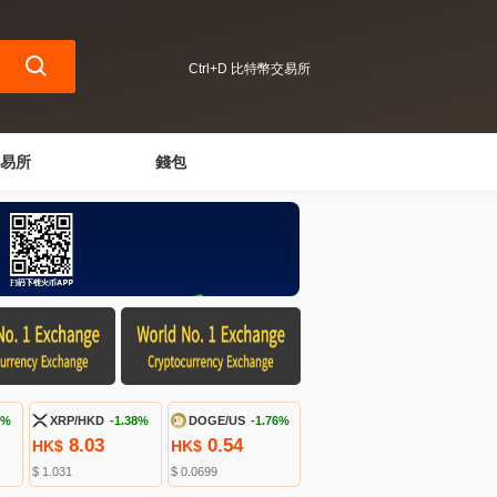
Ctrl+D 比特幣交易所
易所
錢包
9%
XRP/HKD
-1.38%
DOGE/US
-1.76%
8.03
0.54
HK$
HK$
$ 1.031
$ 0.0699