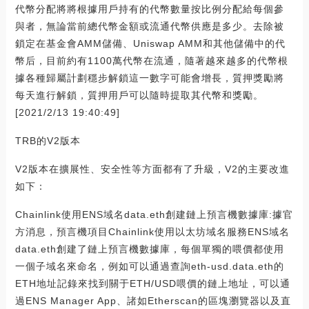
代幣分配將將根據用戶持有的代幣數量按比例分配給每個參
與者，無論當前總代幣金額或流通代幣供應是多少。去除被
鎖定在基金會AMM儲備、Uniswap AMM和其他儲備中的代
幣后，目前約有1100萬代幣在流通，隨著越來越多的代幣根
據各種歸屬計劃穩步解鎖這一數字可能會增長，質押獎勵將
每天進行解鎖，質押用戶可以隨時提取其代幣和獎勵。
[2021/2/13 19:40:49]
TRB的V2版本
V2版本在擴展性、安全性等方面都有了升級，V2的主要改進
如下：
Chainlink使用ENS域名data.eth創建鏈上預言機數據庫:據官
方消息，預言機項目Chainlink使用以太坊域名服務ENS域名
data.eth創建了鏈上預言機數據庫，每個單獨的喂價都使用
一個子域名來命名，例如可以通過查詢eth-usd.data.eth的
ETH地址記錄來找到關于ETH/USD喂價的鏈上地址，可以通
過ENS Manager App、諸如Etherscan的區塊瀏覽器以及直