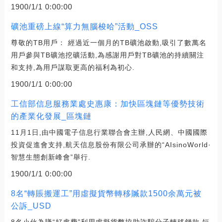
1900/1/1 0:00:00
礦池重磅上線“算力無腦梭哈”活動_OSS
尊敬的TB用戶： 經過近一個月的TB礦池啟動,吸引了數萬名
用戶參與TB礦池挖礦活動,為感謝用戶對TB礦池的持續關注
和支持,為用戶謀取更高的福利為初心.
1900/1/1 0:00:00
工信部信息服務業處史惠康：加快區塊鏈等優勢技術
的產業化發展_區塊鏈
11月1日,由中國電子信息行業聯合會主辦,人民網、中國國際
投資促進會支持,航天信息股份有限公司承辦的“AIsinoWorld·
智慧生態創新峰會”舉行.
1900/1/1 0:00:00
8名“轉賬搬運工”用虛擬貨幣轉移贓款1500余萬元被
公訴_USD
8名小伙為賺“好處費”利用虛擬貨幣協助詐騙分子轉移錢款,短