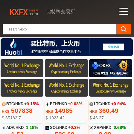
比特幣交易所
BTC/HKD
+0.15%
ETH/HKD
+0.08%
LTC/HKD
+0.94%
507838
14985
360.49
HK$
HK$
HK$
$ 65182.7
$ 1923.42
$ 46.27
ADA/HKD
-1.18%
SOL/HKD
+0.3%
XRP/HKD
-0.68%