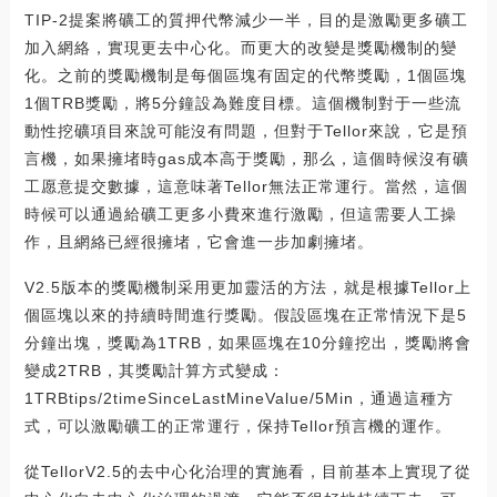
TIP-2提案將礦工的質押代幣減少一半，目的是激勵更多礦工
加入網絡，實現更去中心化。而更大的改變是獎勵機制的變
化。之前的獎勵機制是每個區塊有固定的代幣獎勵，1個區塊
1個TRB獎勵，將5分鐘設為難度目標。這個機制對于一些流
動性挖礦項目來說可能沒有問題，但對于Tellor來說，它是預
言機，如果擁堵時gas成本高于獎勵，那么，這個時候沒有礦
工愿意提交數據，這意味著Tellor無法正常運行。當然，這個
時候可以通過給礦工更多小費來進行激勵，但這需要人工操
作，且網絡已經很擁堵，它會進一步加劇擁堵。
V2.5版本的獎勵機制采用更加靈活的方法，就是根據Tellor上
個區塊以來的持續時間進行獎勵。假設區塊在正常情況下是5
分鐘出塊，獎勵為1TRB，如果區塊在10分鐘挖出，獎勵將會
變成2TRB，其獎勵計算方式變成：
1TRBtips/2timeSinceLastMineValue/5Min，通過這種方
式，可以激勵礦工的正常運行，保持Tellor預言機的運作。
從TellorV2.5的去中心化治理的實施看，目前基本上實現了從