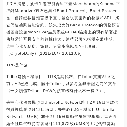
月7日消息，波卡生態智能合約平臺Moonbeam的Kusama平
行鏈Moonriver宣布已集成Band Protocol。Band Protocol
是一個跨鏈數據預言機平臺，聚合現實世界的數據和API，將
它們連接到智能合約。該集成允許Band Protocol的價格預言
機基礎設施Moonriver生態系統中DeFi協議上的現有部署提
供無需許可且安全的數據饋送，這些部署包括穩定幣掉期、
去中心化交易所、游戲、借貸協議以及NFT項目。
（CryptoDaily）[2021/10/7 20:11:05]
TRB是什么
Tellor是預言機項目，TRB是其代幣。在Tellor實施V2.5之
前，V2已經完成。關于Tellor可以參考藍狐筆記之前的文章
《一文讀懂Tellor：PoW的預言機有什么不一樣？》。
去中心化預言機項目Umbrella Network將于2月15日開啟代
幣質押獎勵:2月13日消息，去中心化預言機項目Umbrella
Network（UMB）將于2月15日啟動代幣質押獎勵，每天將
給予社區代幣持有者總計111,872枚rUMB的固定代幣獎勵，