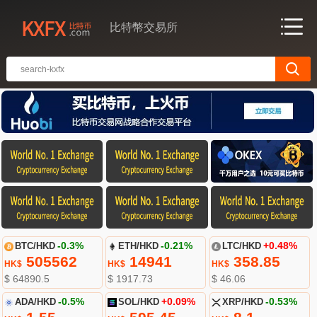
比特幣交易所
BTC/HKD
-0.3%
ETH/HKD
-0.21%
LTC/HKD
+0.48%
505562
14941
358.85
HK$
HK$
HK$
$ 64890.5
$ 1917.73
$ 46.06
ADA/HKD
-0.5%
SOL/HKD
+0.09%
XRP/HKD
-0.53%