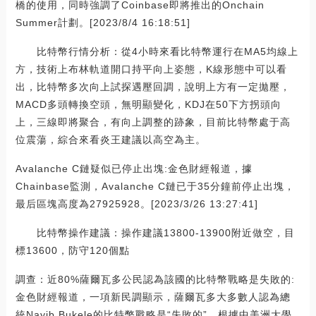
橋的使用，同時強調了Coinbase即將推出的Onchain
Summer計劃。[2023/8/4 16:18:51]
比特幣行情分析：從4小時來看比特幣運行在MA5均線上
方，技術上布林軌道開口持平向上姿態，K線形態中可以看
出，比特幣多次向上試探遇壓回調，說明上方有一定拋壓，
MACD多頭轉換空頭，無明顯變化，KDJ在50下方拐頭向
上，三線即將聚合，有向上調整的跡象，目前比特幣處于高
位震蕩，綜合來看炎王建議以高空為主。
Avalanche C鏈疑似已停止出塊:金色財經報道，據
Chainbase監測，Avalanche C鏈已于35分鐘前停止出塊，
最后區塊高度為27925928。[2023/3/26 13:27:41]
比特幣操作建議：操作建議13800-13900附近做空，目
標13600，防守120個點
調查：近80%薩爾瓦多公民認為該國的比特幣戰略是失敗的:
金色財經報道，一項新民調顯示，薩爾瓦多大多數人認為總
統Nayib Bukele的比特幣戰略是“失敗的”。根據中美洲大學