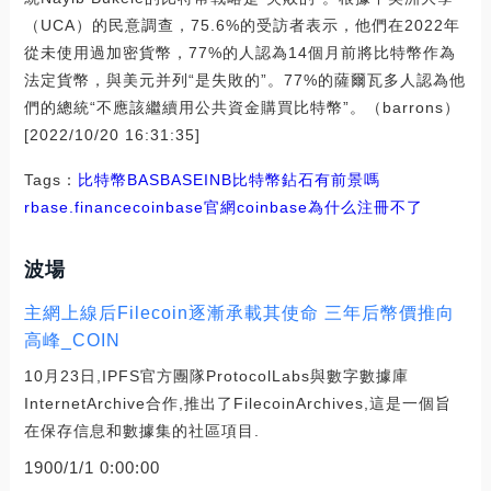
（UCA）的民意調查，75.6%的受訪者表示，他們在2022年
從未使用過加密貨幣，77%的人認為14個月前將比特幣作為
法定貨幣，與美元并列“是失敗的”。77%的薩爾瓦多人認為他
們的總統“不應該繼續用公共資金購買比特幣”。（barrons）
[2022/10/20 16:31:35]
Tags：
比特幣
BAS
BASE
INB
比特幣鉆石有前景嗎
rbase.finance
coinbase官網
coinbase為什么注冊不了
波場
主網上線后Filecoin逐漸承載其使命 三年后幣價推向
高峰_COIN
10月23日,IPFS官方團隊ProtocolLabs與數字數據庫
InternetArchive合作,推出了FilecoinArchives,這是一個旨
在保存信息和數據集的社區項目.
1900/1/1 0:00:00