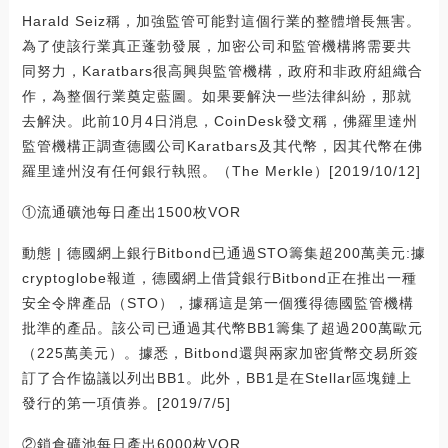
Harald Seiz稱，加強監管可能對這個行業的整體增長無害。
為了使該行業真正蓬勃發展，加密公司和監管機構將需要共
同努力，Karatbars很高興與監管機構，政府和非政府組織合
作，為整個行業奠定藍圖。如果要解決一些法律糾紛，那就
去解決。此前10月4日消息，CoinDesk發文稱，佛羅里達州
監管機構正調查德國公司Karatbars及其代幣，因其代幣在佛
羅里達州沒有任何銀行執照。（The Merkle）[2019/10/12]
①流通礦池每日產出1500枚VOR
動態 | 德國網上銀行Bitbond已通過STO籌集超200萬美元:據
cryptoglobe報道，德國網上借貸銀行Bitbond正在推出一種
安全令牌產品（STO），據稱這是第一個獲得德國監管機構
批準的產品。該公司已通過其代幣BB1籌集了超過200萬歐元
（225萬美元）。據悉，Bitbond還與兩家加密貨幣交易所簽
訂了合作協議以列出BB1。此外，BB1是在Stellar區塊鏈上
發行的第一項債券。[2019/7/5]
②鎖倉礦池每日產出6000枚VOR