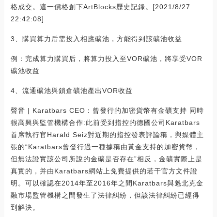
格成交。這一價格創下ArtBlocks歷史記錄。[2021/8/27
22:42:08]
3、購買算力后需投入相應礦池，方能得到該礦池收益
例：完成算力購買后，將算力投入至VOR礦池，將享受VOR
礦池收益
4、流通礦池與鎖倉礦池產出VOR收益
聲音 | Karatbars CEO：曾發行的加密貨幣有金礦支持 同時
很高興與監管機構合作:此前受到指控的德國公司Karatbars
首席執行官Harald Seiz對近期的指控發表評論稱，與媒體主
張的“Karatbars曾發行過一種據稱由黃金支持的加密貨幣，
但無法證實該公司所說的金礦是否存在”相反，金礦實際上是
真實的，并由Karatbars網站上免費提供的若干官方文件證
明。可以確認在2014年至2016年之間Karatbars與魁北克金
融市場監管機構之間發生了法律糾紛，但該法律糾紛已經得
到解決。