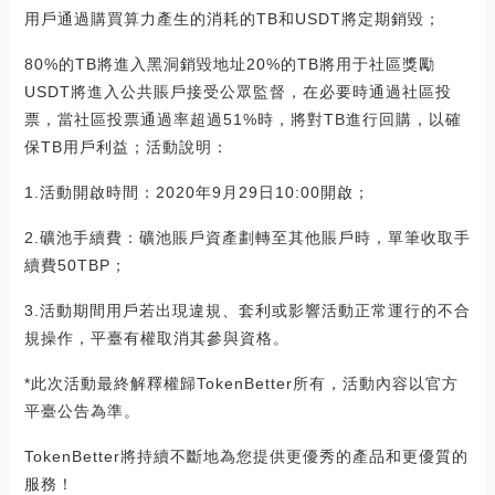
用戶通過購買算力產生的消耗的TB和USDT將定期銷毀；
80%的TB將進入黑洞銷毀地址20%的TB將用于社區獎勵
USDT將進入公共賬戶接受公眾監督，在必要時通過社區投
票，當社區投票通過率超過51%時，將對TB進行回購，以確
保TB用戶利益；活動說明：
1.活動開啟時間：2020年9月29日10:00開啟；
2.礦池手續費：礦池賬戶資產劃轉至其他賬戶時，單筆收取手
續費50TBP；
3.活動期間用戶若出現違規、套利或影響活動正常運行的不合
規操作，平臺有權取消其參與資格。
*此次活動最終解釋權歸TokenBetter所有，活動內容以官方
平臺公告為準。
TokenBetter將持續不斷地為您提供更優秀的產品和更優質的
服務！