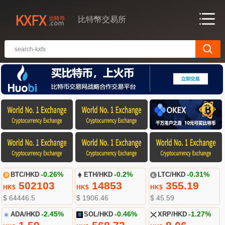
比特幣交易所
BTC/HKD
-0.26%
ETH/HKD
-0.2%
LTC/HKD
-0.31%
502103
14853
355.19
HK$
HK$
HK$
$ 64446.5
$ 1906.46
$ 45.59
ADA/HKD
-2.45%
SOL/HKD
-0.46%
XRP/HKD
-1.27%