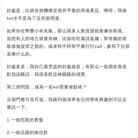
好處是，白嫖各個機構交易所平臺的周邊產品。啊呸，我做
kol才不是為了這些個周邊。
如果你在幣圈小有名氣，那么很多人脈資源就會像你靠攏。
當然有人的地方就會有錢，比如吃吃邀請返傭，幫有錢的老
板做做資管之類的。或者時不時幫平臺打打call，參與下社群
直播什么的。
好處多多，我自己最受益的好處就是，有那么一批朋友會喜
歡我說騷話，我很喜歡這種騷騷的感覺。
第三個問題，成為一名kol需要做點啥？
這個門檻可高可低，我羅列個清單各位同學有興趣的可以去
嘗試一下。
1.一個亮眼的實盤
2.一個活躍的微信群