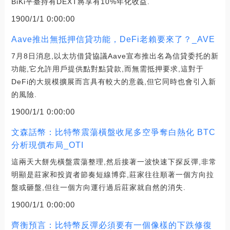
BiKi平臺持有DEXT將享有10%年化收益.
1900/1/1 0:00:00
Aave推出無抵押信貸功能，DeFi老賴要來了？_AVE
7月8日消息,以太坊借貸協議Aave宣布推出名為信貸委托的新
功能,它允許用戶提供點對點貸款,而無需抵押要求,這對于
DeFi的大規模擴展而言具有較大的意義,但它同時也會引入新
的風險.
1900/1/1 0:00:00
文森話幣：比特幣震蕩橫盤收尾多空爭奪白熱化 BTC
分析現價布局_OTI
這兩天大餅先橫盤震蕩整理,然后接著一波快速下探反彈,非常
明顯是莊家和投資者節奏短線博弈,莊家往往順著一個方向拉
盤或砸盤,但往一個方向運行過后莊家就自然的消失.
1900/1/1 0:00:00
齊衡預言：比特幣反彈必須要有一個像樣的下跌修復