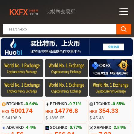
比特幣交易所
BTC/HKD
-0.64%
ETH/HKD
-0.71%
LTC/HKD
-0.55%
500174
14776.8
354.33
HK$
HK$
HK$
$ 64198.9
$ 1896.65
$ 45.48
ADA/HKD
-4.4%
SOL/HKD
-0.77%
XRP/HKD
-2.84%