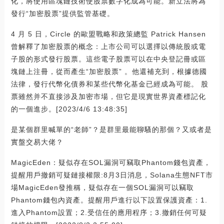
化，將使用區塊鏈技術使股票數字化成為可能。新立法將為
發行“加密股票”提供監管基礎。
4 月 5 日，Circle 的歐盟戰略和政策總監 Patrick Hansen
曾解釋了加密股票的概念：上市公司可以選擇以傳統股或電
子股的形式發行股票。這些電子股票可以在中央登記冊或區
塊鏈上注冊，從而產生“加密股票” 。他還補充到，根據德國
法律，發行代幣化債券和某些代幣化基金已經成為可能。 股
票雖然并不直接涉及加密市場，但它是現實世界資產標記化
的一個進步。[2023/4/6 13:48:35]
是某個群里喊單的“老師”？是群里最能聊騷的那個？又或者是
實盤交易大佬？
MagicEden：疑似存在SOL漏洞可竊取Phantom錢包資產，
提醒用戶撤銷可疑鏈接權限:8月3日消息，Solana生態NFT市
場MagicEden發推稱，疑似存在一個SOL漏洞可以竊取
Phantom錢包內資產。提醒用戶進行以下設置保護資產：1.
進入Phantom設置；2.受信任的應用程序；3.撤銷任何可疑