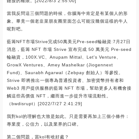
鏈接的權限。[2022/8/3 2:55:00]
當我反問這三個問題的時候，你腦海中肯定是有某個人的形
象。畢竟一個老韭菜朋友圈里面怎么可能沒幾個這樣的牛人
呢對吧。
藍籌NFT市場Strive完成50萬美元Pre-seed輪融資:7月27日
消息，藍籌 NFT 市場 Strive 宣布完成 50 萬美元 Pre-seed
輪融資，100X.VC、Anupam Mittal、Let's Venture、
GrowX Ventures、Amey Mashelkar (Jiogennext
Fund)、Saurabh Agarwal（Zebpay 創始人）等參投。
Strive 即將推出一個專為普通投資者、加密貨幣持有者和
Web3 用戶提供服務的藍籌 NFT 市場，幫助更多人有機會接
觸這些高價值 NFT，繼而進一步提升市場流動性。
（bwdisrupt）[2022/7/27 2:41:29]
我對kol的理解也大致是如此。只是需要再加上三個小條件：
專業度，公信力，以及業界的口碑。
第二個問題，當kol有啥好處？