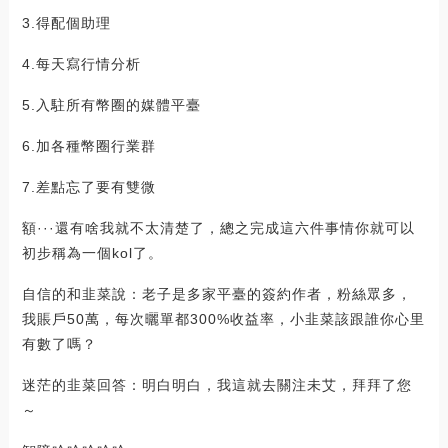
3.得配個助理
4.每天寫行情分析
5.入駐所有幣圈的媒體平臺
6.加各種幣圈行業群
7.差點忘了要有雙微
額···還有啥我就不太清楚了，總之完成這六件事情你就可以
初步稱為一個kol了。
自信的和韭菜說：老子是多家平臺的簽約作者，粉絲眾多，
我賬戶50萬，每次曬單都300%收益率，小韭菜該跟誰你心里
有數了嗎？
迷茫的韭菜回答：明白明白，我這就去關注未艾，拜拜了您
～