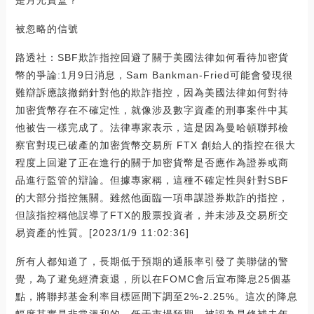
被忽略的信號
路透社：SBF欺詐指控回避了關于美國法律如何看待加密貨
幣的爭論:1月9日消息，Sam Bankman-Fried可能會發現很
難辯訴應該撤銷針對他的欺詐指控，因為美國法律如何對待
加密貨幣存在不確定性，就像涉及數字資產的刑事案件中其
他被告一樣完成了。法律專家表示，這是因為曼哈頓聯邦檢
察官對現已破產的加密貨幣交易所 FTX 創始人的指控在很大
程度上回避了正在進行的關于加密貨幣是否應作為證券或商
品進行監管的辯論。但據專家稱，這種不確定性與針對SBF
的大部分指控無關。雖然他面臨一項串謀證券欺詐的指控，
但該指控稱他誤導了FTX的股票投資者，并未涉及交易所交
易資產的性質。[2023/1/9 11:02:36]
所有人都知道了，長期低于預期的通脹率引發了美聯儲的警
覺，為了避免經濟衰退，所以在FOMC會后宣布降息25個基
點，將聯邦基金利率目標區間下調至2%-2.25%。這次的降息
幅度其實是非常溫和的，低于市場預期，被認為是修補去年