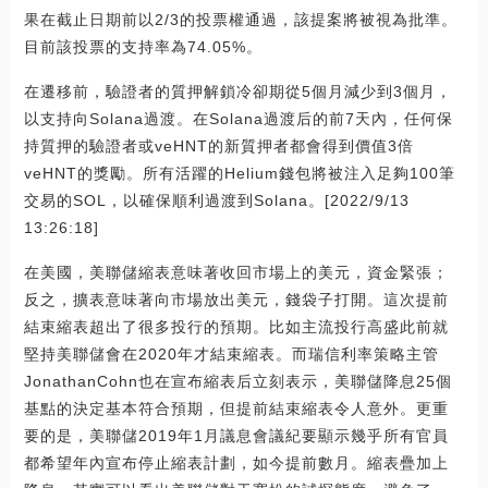
果在截止日期前以2/3的投票權通過，該提案將被視為批準。
目前該投票的支持率為74.05%。
在遷移前，驗證者的質押解鎖冷卻期從5個月減少到3個月，
以支持向Solana過渡。在Solana過渡后的前7天內，任何保
持質押的驗證者或veHNT的新質押者都會得到價值3倍
veHNT的獎勵。所有活躍的Helium錢包將被注入足夠100筆
交易的SOL，以確保順利過渡到Solana。[2022/9/13
13:26:18]
在美國，美聯儲縮表意味著收回市場上的美元，資金緊張；
反之，擴表意味著向市場放出美元，錢袋子打開。這次提前
結束縮表超出了很多投行的預期。比如主流投行高盛此前就
堅持美聯儲會在2020年才結束縮表。而瑞信利率策略主管
JonathanCohn也在宣布縮表后立刻表示，美聯儲降息25個
基點的決定基本符合預期，但提前結束縮表令人意外。更重
要的是，美聯儲2019年1月議息會議紀要顯示幾乎所有官員
都希望年內宣布停止縮表計劃，如今提前數月。縮表疊加上