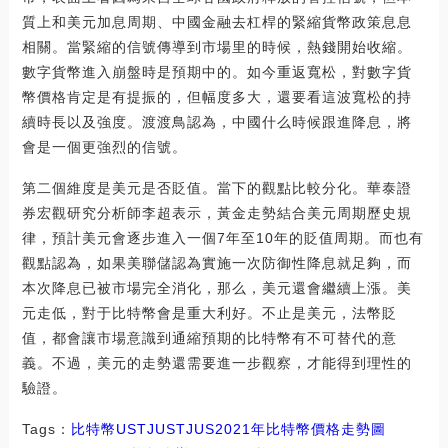
質上和美元加息周期、中國金融去杠桿的緊縮貨幣政策息息
相關。當緊縮的信號傳導到市場里的時候，熱錢開始收縮。
數字貨幣進入崩盤時是預期中的。如今重返寬松，對數字貨
幣價格肯定是有提振的，但幅度多大，還要看這波寬松的持
續時長以及強度。渡渡鳥認為，中國什么時候跟進降息，將
會是一個更強烈的信號。
第二個維度是美元是否貶值。當下的觀點比較分化。華泰證
券宏觀研究分析師李超表示，黃金走勢結合美元周期歷史規
律，預計美元會逐步進入一個7年至10年的貶值周期。而也有
觀點認為，如果美聯儲認為實施一次防御性降息就足夠，而
本次降息已被市場完全消化，那么，美元還會繼續上漲。美
元走低，對于比特幣會是重大利好。不止是美元，法幣貶
值，都會讓市場意識到通縮預期的比特幣有不可替代的意
義。不過，美元的走勢還需要進一步觀察，才能得到理性的
驗證。
Tags：
比特幣
UST
JUST
JUS
2021年比特幣價格走勢圖