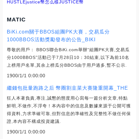
HUSTLE
justice幣怎么樣
JUSTICE幣
MATIC
BiKi.com關于BBOS組團PK大賽，交易瓜分
1000BBOS活動獎勵發布的公告_BIKI
尊敬的用戶： BBOS聯合BiKi.com舉辦“組團PK大賽,交易瓜
分1000BBOS”活動已于7月28日10：30結束,以下為前10名
上榜用戶名單,其余上榜瓜分BBOS由于用戶過多,暫不公示.
1900/1/1 0:00:00
繼錢包批量跑路之后 幣圈割韭菜大賽隆重開幕_THE
狂人本著負責,專注,誠懇的態度用心寫每一篇分析文章,特點
鮮明,不做作,不浮夸！本內容中的信息及數據來源于公開可獲
得資料,力求準確可靠,但對信息的準確性及完整性不做任何保
證,本內容不構成投資建議.
1900/1/1 0:00:00