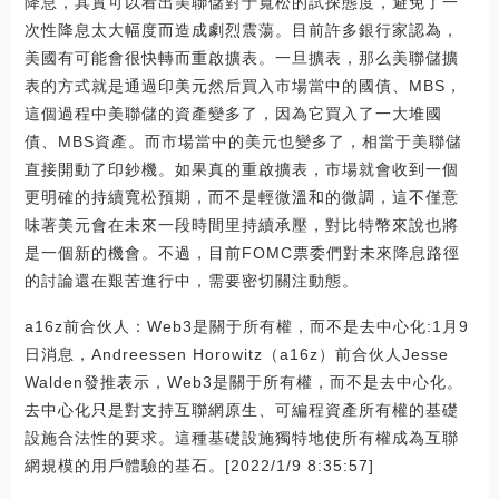
降息，其實可以看出美聯儲對于寬松的試探態度，避免了一
次性降息太大幅度而造成劇烈震蕩。目前許多銀行家認為，
美國有可能會很快轉而重啟擴表。一旦擴表，那么美聯儲擴
表的方式就是通過印美元然后買入市場當中的國債、MBS，
這個過程中美聯儲的資產變多了，因為它買入了一大堆國
債、MBS資產。而市場當中的美元也變多了，相當于美聯儲
直接開動了印鈔機。如果真的重啟擴表，市場就會收到一個
更明確的持續寬松預期，而不是輕微溫和的微調，這不僅意
味著美元會在未來一段時間里持續承壓，對比特幣來說也將
是一個新的機會。不過，目前FOMC票委們對未來降息路徑
的討論還在艱苦進行中，需要密切關注動態。
a16z前合伙人：Web3是關于所有權，而不是去中心化:1月9
日消息，Andreessen Horowitz（a16z）前合伙人Jesse
Walden發推表示，Web3是關于所有權，而不是去中心化。
去中心化只是對支持互聯網原生、可編程資產所有權的基礎
設施合法性的要求。這種基礎設施獨特地使所有權成為互聯
網規模的用戶體驗的基石。[2022/1/9 8:35:57]