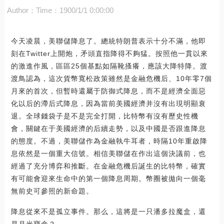
Author：
Time：1900/1/1 0:00:00
今天凌晨，美聯儲降息了。總統特朗普表示十分不滿，他即
刻在Twitter上開炮，矛頭直指降得不夠猛。按照他一貫以來
的激進作風，區區25個基點如隔靴搔癢，應該大降特降。渡
渡鳥認為，這次貨幣寬松政策雖然是金融危機后、10年零7個
月來的首次，但暫時還屬于防御式降息，而不是經濟全面惡
化以后的滯后式降息，因為當前美國經濟并沒有出現明顯衰
退。全球錢袋子是不是完全打開，比特幣有沒有歷史性機
會，關鍵在于美國經濟的后續走勢，以及中國是否跟進降息
的態度。不過，美聯儲作為金融執牛耳者，時隔10年重啟降
息依然是一個重大信號。相信美聯儲在作出這個決議前，也
經過了充分博弈和推斷。在金融危機后誕生的比特幣，確實
有可能會迎來生命中的第一個降息周期。幣圈被拋向一個毫
無前史可參照的新命題。
降息從來不是孤立事件。那么，這將是一只潘多拉魔盒，還
是月光寶盒？