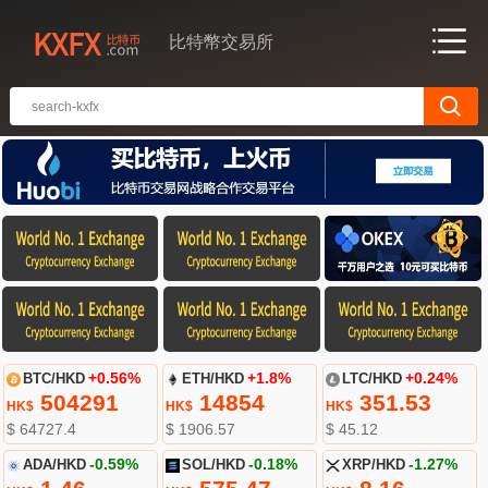
比特幣交易所
BTC/HKD
+0.56%
ETH/HKD
+1.8%
LTC/HKD
+0.24%
504291
14854
351.53
HK$
HK$
HK$
$ 64727.4
$ 1906.57
$ 45.12
ADA/HKD
-0.59%
SOL/HKD
-0.18%
XRP/HKD
-1.27%