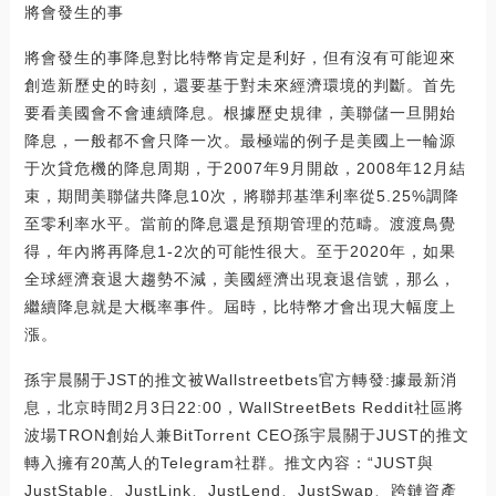
將會發生的事
將會發生的事降息對比特幣肯定是利好，但有沒有可能迎來
創造新歷史的時刻，還要基于對未來經濟環境的判斷。首先
要看美國會不會連續降息。根據歷史規律，美聯儲一旦開始
降息，一般都不會只降一次。最極端的例子是美國上一輪源
于次貸危機的降息周期，于2007年9月開啟，2008年12月結
束，期間美聯儲共降息10次，將聯邦基準利率從5.25%調降
至零利率水平。當前的降息還是預期管理的范疇。渡渡鳥覺
得，年內將再降息1-2次的可能性很大。至于2020年，如果
全球經濟衰退大趨勢不減，美國經濟出現衰退信號，那么，
繼續降息就是大概率事件。屆時，比特幣才會出現大幅度上
漲。
孫宇晨關于JST的推文被Wallstreetbets官方轉發:據最新消
息，北京時間2月3日22:00，WallStreetBets Reddit社區將
波場TRON創始人兼BitTorrent CEO孫宇晨關于JUST的推文
轉入擁有20萬人的Telegram社群。推文內容：“JUST與
JustStable、JustLink、JustLend、JustSwap、跨鏈資產