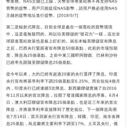
幣業務。NAS主鏈已上線，火幣全球專業站將不再支持NAS
舊幣的提幣，用戶只能提現NAS新幣，請用戶務必使用NAS
主鏈的提幣地址進行提幣。[2018/5/7]
第二是輻射式降息。目前全球是處在一個寬松的貨幣環境
中，這是毫無疑問的。和以往美聯儲的“號召力”一樣，這次全
球跟進寬松政策也是板上釘釘的。就在本輪美聯儲宣布降息
之后，巴西央行緊跟著宣布降息50個基點，此前的市場預期
里，降息為25個基點。之前中東三國即阿聯酋、巴林和沙特
已經率先跟隨美聯儲降息25個基點。
從今年以來，大約已經有超過20家的央行選擇了降息。印度
央行宣布將基準利率下調25個基點至6.25%。而在短短4個月
內，印度央行已經連續3次降息。新西蘭聯儲實施了自2016
年11月以來的首次降息，拉開了發達國家降息的序幕。6月4
日，澳大利亞聯儲宣布降息25個基點，也是近三年來的首次
降息，并將基準利率直接降到了歷史低位。下一個降息高潮
在7月18日，當天四家央行宣布降息，韓國、印尼、南非各降
息25基點，烏克蘭將主要利率下調至17%。土耳其央行、俄