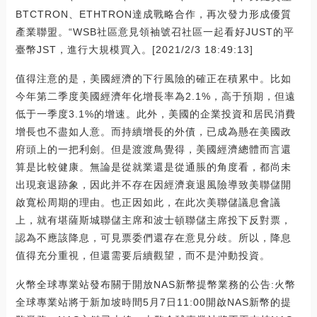
BTCTRON、ETHTRON達成戰略合作，再次發力形成優質
產業聯盟。“WSB社區意見領袖號召社區一起看好JUST的平
臺幣JST，進行大規模買入。[2021/2/3 18:49:13]
值得注意的是，美國經濟的下行風險的確正在積累中。比如
今年第二季度美國經濟年化增長率為2.1%，高于預期，但遠
低于一季度3.1%的增速。此外，美國的企業投資和居民消費
增長也不盡如人意。而持續增長的外債，已成為懸在美國政
府頭上的一把利劍。但是渡渡鳥覺得，美國經濟總體而言還
算是比較健康。無論是從就業還是從通脹的角度看，都尚未
出現衰退跡象，因此并不存在因經濟衰退風險導致美聯儲開
啟寬松周期的理由。也正因如此，在此次美聯儲議息會議
上，就有堪薩斯城聯儲主席和波士頓聯儲主席投下反對票，
認為不應該降息，可見票委們還存在意見分歧。所以，降息
值得充分重視，但還需要后續觀望，而不是沖動投資。
火幣全球專業站發布關于開放NAS新幣提幣業務的公告:火幣
全球專業站將于新加坡時間5月7日11:00開啟NAS新幣的提