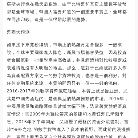
羅斯央行也在幾天后跟進。由于比特幣和其它主流數字貨幣
都是全球市場，幣圈人需要知道的一個重要事實是：全球都
在同步印鈔。這是一個很難顛覆的趨勢。
幣圈大預測
如果接下來寬松繼續，市場上的熱錢肯定會變多，一般來
說，全球主要國家進入降息，新興市場都會受益，因為投資
者會回流到一些相對產生高收益，并且經濟相對比較穩定或
衰退情況沒有太明顯的地區。那么，這對于已經被許多人作
為資產配置方案之一的數字貨幣投資，也會是一個利好。對
任何金融系統來說，本質的問題只有一個——錢的流向。
2016-2017年的數字貨幣瘋狂漲幅，本質上就是從亞洲、尤
其是中國先涌起的，是個典型的熱錢推動的市場。2015年，
中國用電量和鐵路運輸量數據大幅下跌，透露著實體經濟真
實情況；而2009年大寬松帶來的基建和地產狂潮已漸漸平
息。2015年下半年開始，又經歷了嚴格的資金外流管制。當
時“法外之地”的數字貨幣進入了資本的視野。而此前的漫漫熊
市，表面上看因為來自全球各國政府釋放的管控信號，但本