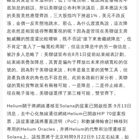
底加息的錯誤。所以美聯儲公布利率決議后，原本應該大漲
的美股竟然應聲齊跌，三大股指均下挫超1%，美元不跌反
漲，金價一反常態地跳水。那么，為什么渡渡鳥說，這次降
息依然是相當值得幣圈重視的呢？因為盡管現在美聯儲主席
鮑威爾的態度還比較曖昧，既不否認“接下來會繼續降息”，也
不肯定“進入了一輪寬松周期”，但這次降息中的另一個信息，
被許多人忽略了：美聯儲宣布在8月1日提前結束縮表計劃。
結束縮表疊加降息，其實是偏向于釋放出未來持續寬松的信
號的。因為對于美聯儲來說，利率是最主要的貨幣工具，但
資產負債表的角色也不容忽視。此前各路銀行家分析，美聯
儲的寬松貨幣政策有兩種可能，一是降息，二是停止縮表。
現在靴子落地，美聯儲選擇了第三種可能，雙管齊下。
Helium關于將網絡遷移至Solana的提案已開啟投票:9月13日
消息，去中心化無線通信網絡Helium已開啟HIP 70提案投
票，該提案建議將覆蓋證明（PoC）和數據傳輸會計轉移到
專用的Helium Oracles，并將Helium的代幣和治理遷移至
Solana上。該投票將于北京時間9月22日9:12左右結束，如