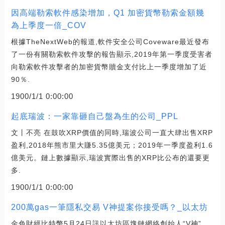
因高端勒索軟件感染增加，Q1 加密貨幣勒索金額幾
為上季度一倍_COV
根據TheNextWeb的報道,軟件安全公司Coveware最近發布
了一份有關勒索軟件攻擊的報告顯示,2019年第一季度受害者
向勒索軟件攻擊者的加密貨幣贖金支付比上一季度增加了近
90％.
1900/1/1 0:00:00
起底瑞波：一家靠砸自己盤為生的公司_PPL
文丨不亮 在鼓吹XRP價值的同時,瑞波公司一直大肆出售XRP
盈利,2018年熊市里大賺5.35億美元；2019年一季度盈利1.6
億美元。鏈上數據顯示,瑞波實際出售的XRP比公布的還要更
多.
1900/1/1 0:00:00
200萬gas一筆隱私交易 V神提案你接受嗎？_以太坊
金色財經比特幣5月24日訊以太坊區塊鏈網絡創始人“V神”