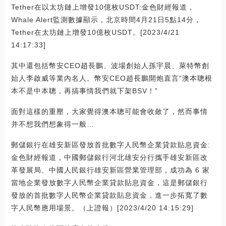
Tether在以太坊鏈上增發10億枚USDT:金色財經報道，
Whale Alert監測數據顯示，北京時間4月21日5點14分，
Tether在太坊鏈上增發10億枚USDT。[2023/4/21
14:17:33]
其中還包括幣安CEO趙長鵬、波場創始人孫宇晨、萊特幣創
始人李啟威等業內名人。幣安CEO趙長鵬開炮直言“澳本聰根
本不是中本聰，再搞事情我們就下架BSV！”
面對這樣的重壓，大家覺得澳本聰可能會收斂了，然而事情
并不想我們想象得一般…
郵儲銀行在雄安新區發放首批數字人民幣企業貸款貼息資金:
金色財經報道，中國郵儲銀行河北雄安分行攜手雄安新區改
革發展局、中國人民銀行雄安新區營業管理部，成功為 6 家
當地企業發放數字人民幣企業貸款貼息資金，這是郵儲銀行
發放的首批數字人民幣企業貸款貼息資金，進一步拓寬了數
字人民幣應用場景。（上證報）[2023/4/20 14:15:29]