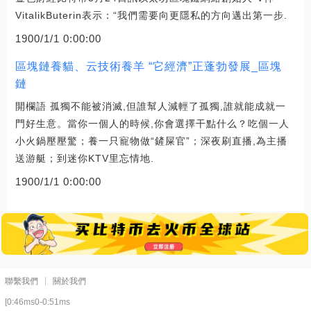
VitalikButerin表示：“我們需要向更隱私的方向邁出第一步.
1900/1/1 0:00:00
區塊鏈養貓、云技術養羊 “它經濟”正蓬勃發展_區塊
鏈
開欄語 孤獨不能被消滅,但誰幫人減輕了孤獨,誰就能成就一
門好生意。當你一個人的時候,你會選擇干點什么？吃個一人
小火鍋壓壓驚；養一只寵物做“鏟屎官”；深夜刷直播,為主播
送游艇；到迷你KTV里忘情地.
1900/1/1 0:00:00
聯繫我們
關於我們
[0:46ms0-0:51ms