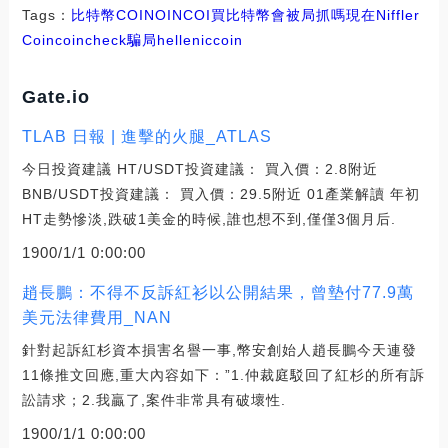
Tags：
比特幣
COIN
OIN
COI
買比特幣會被局抓嗎現在
Niffler
Coin
coincheck騙局
helleniccoin
Gate.io
TLAB 日報 | 進擊的火腿_ATLAS
今日投資建議 HT/USDT投資建議： 買入價：2.8附近
BNB/USDT投資建議： 買入價：29.5附近 01產業解讀 年初
HT走勢慘淡,跌破1美金的時候,誰也想不到,僅僅3個月后.
1900/1/1 0:00:00
趙長鵬：不得不反訴紅衫以公開結果，曾墊付77.9萬
美元法律費用_NAN
針對起訴紅杉資本損害名譽一事,幣安創始人趙長鵬今天連發
11條推文回應,重大內容如下：”1.仲裁庭駁回了紅杉的所有訴
訟請求；2.我贏了,案件非常具有破壞性.
1900/1/1 0:00:00