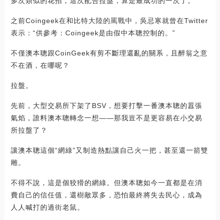
多次類似的花招，這次配合拉盤，算是最成功的一次了。”
之前Coingeek在和比特大陸的罵戰中，吳忌寒就曾在Twitter
表示：“供參考：Coingeek是由假中本聰控制的。”
不僅澳本聰跟CoinGeek有剪不斷理還亂的關系，且醉翁之意
不在酒，在哪呢？
拉盤。
先前，大型交易所下架了BSV，想要打擊一番澳本聰的囂張
氣焰，誰料澳本聰轉念一想——那我豈不是更容易在小交易
所拉盤了？
讓澳本聰這個“網綠”又制造熱點讓自己火一把，甚至還一箭雙
雕。
不得不說，這是個狡猾的網綠。但澳本聰如今一直都是在消
費自己的信任值，還樹敵眾多，恐怕最終將失去民心，成為
人人喊打的過街老鼠。