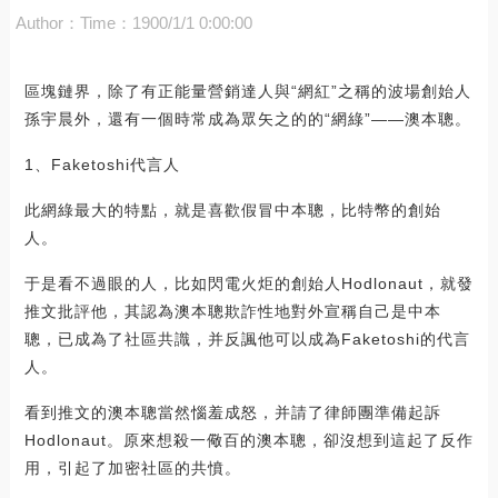
Author：
Time：1900/1/1 0:00:00
區塊鏈界，除了有正能量營銷達人與“網紅”之稱的波場創始人
孫宇晨外，還有一個時常成為眾矢之的的“網綠”——澳本聰。
1、Faketoshi代言人
此網綠最大的特點，就是喜歡假冒中本聰，比特幣的創始
人。
于是看不過眼的人，比如閃電火炬的創始人Hodlonaut，就發
推文批評他，其認為澳本聰欺詐性地對外宣稱自己是中本
聰，已成為了社區共識，并反諷他可以成為Faketoshi的代言
人。
看到推文的澳本聰當然惱羞成怒，并請了律師團準備起訴
Hodlonaut。原來想殺一儆百的澳本聰，卻沒想到這起了反作
用，引起了加密社區的共憤。