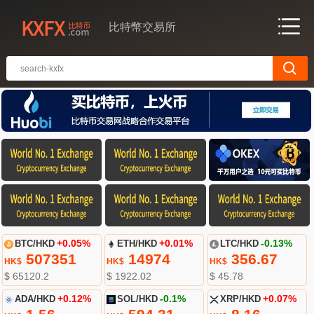
比特幣交易所
BTC/HKD
+0.05%
ETH/HKD
+0.01%
LTC/HKD
-0.13%
507351
14974
356.67
HK$
HK$
HK$
$ 65120.2
$ 1922.02
$ 45.78
ADA/HKD
+0.12%
SOL/HKD
-0.1%
XRP/HKD
+0.07%