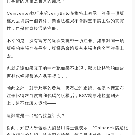
而事情的真相是否真的如此？
Coincenter執行主管JerryBrito在推特上表示，注冊一項版
權只是填寫一個表格。美國版權局不會調查申請主張的真實
性，而是會直接通過注冊。
不幸的是，沒有官方的途徑去挑戰一項注冊。如果對同一項
版權的主張存在爭奪，版權局會將所有主張者的名字注冊上
去。
也就是說如果真正的中本聰如果不出現，那么比特幣的白皮
書和代碼都會落入澳本聰之手。
除此之外，對于此事的發展，仍有些許蹊蹺。在澳本聰宣布
注冊比特幣白皮書和代碼的版權后，BSV就原地拉盤到天
上，這不僅讓人遐想——
這難道是一出配合拉盤計么？
對此，知密大學發起人劉昌用博士也表示：“Coingeek搞過很