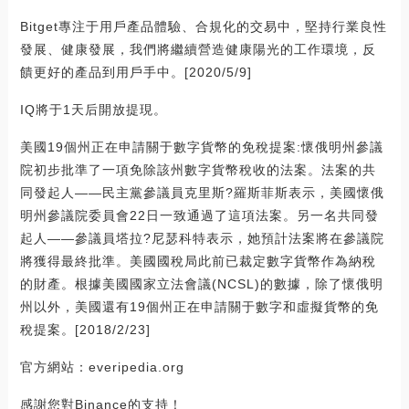
Bitget專注于用戶產品體驗、合規化的交易中，堅持行業良性
發展、健康發展，我們將繼續營造健康陽光的工作環境，反
饋更好的產品到用戶手中。[2020/5/9]
IQ將于1天后開放提現。
美國19個州正在申請關于數字貨幣的免稅提案:懷俄明州參議
院初步批準了一項免除該州數字貨幣稅收的法案。法案的共
同發起人——民主黨參議員克里斯?羅斯菲斯表示，美國懷俄
明州參議院委員會22日一致通過了這項法案。另一名共同發
起人——參議員塔拉?尼瑟科特表示，她預計法案將在參議院
將獲得最終批準。美國國稅局此前已裁定數字貨幣作為納稅
的財產。根據美國國家立法會議(NCSL)的數據，除了懷俄明
州以外，美國還有19個州正在申請關于數字和虛擬貨幣的免
稅提案。[2018/2/23]
官方網站：everipedia.org
感謝您對Binance的支持！