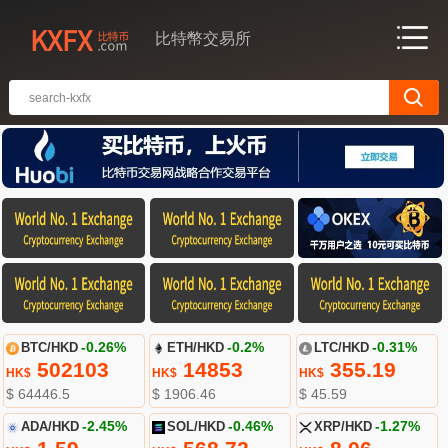
比特幣交易所
BTC/HKD
-0.26%
ETH/HKD
-0.2%
LTC/HKD
-0.31%
502103
14853
355.19
HK$
HK$
HK$
$ 64446.5
$ 1906.46
$ 45.59
ADA/HKD
-2.45%
SOL/HKD
-0.46%
XRP/HKD
-1.27%