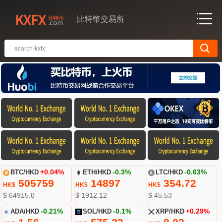
比特幣交易所
BTC/HKD
+0.04%
ETH/HKD
-0.3%
LTC/HKD
-0.63%
505759
14897
354.72
HK$
HK$
HK$
$ 64915.8
$ 1912.12
$ 45.53
ADA/HKD
-0.21%
SOL/HKD
-0.1%
XRP/HKD
+0.29%