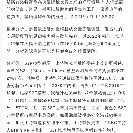
是購買比特幣作為快速賺錢投資方式的好時機嗎？’人們應該
開始明白，這是一種可以幫助你們省錢的工具。保護你們的
購買力。開始理解金錢的概念。”[2021/2/21 17:36:32]
根據分析，盡管最近遭到拒絕且成交量普遍偏低，但當前的
交易階段可能是價格大幅波動的先兆。與2022年相似，當時
比特幣在大幅上漲之前徘徊在16,000美元至20,000美元之
間，分析師認為這可能是類似突破的積累階段。
分析師：S2F模型顯示，比特幣減半后將變得比黃金更稀缺:
黃金的S2F（Stock to Flow）模型表明黃金的通貨膨脹率在
2%左右。減半后，比特幣的通貨膨脹率將降至近1.66%。加
密分析師PlanB指出：“2020年的減半將與2012年和2016年
類似。根據S2F模型，我預計在減半后1-2年價格會上漲10倍
（不精確）。根據S2F模型，減半將是決定成敗的關鍵。”此
外，BTC減半后，其S2F比率將高于黃金。目前，黃金的S2F
比率是所有商品中最高的。如果繼續被視為安全港或數字黃
金，那么比特幣也有望迎來牛市。比特幣投資者、CNBC主持
人Brain Kelly指出：“S2F比率增長意味著稀缺性的增加。