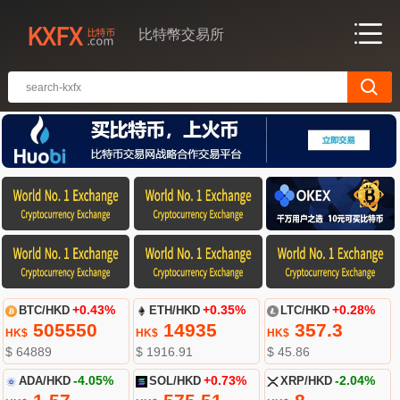
比特幣交易所
BTC/HKD
+0.43%
ETH/HKD
+0.35%
LTC/HKD
+0.28%
505550
14935
357.3
HK$
HK$
HK$
$ 64889
$ 1916.91
$ 45.86
ADA/HKD
-4.05%
SOL/HKD
+0.73%
XRP/HKD
-2.04%