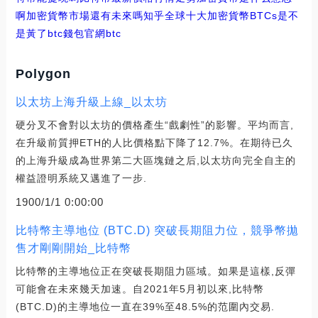
啊
加密貨幣市場還有未來嗎知乎
全球十大加密貨幣BTCs是不
是黃了
btc錢包官網
btc
Polygon
以太坊上海升級上線_以太坊
硬分叉不會對以太坊的價格產生“戲劇性”的影響。平均而言,
在升級前質押ETH的人比價格點下降了12.7%。在期待已久
的上海升級成為世界第二大區塊鏈之后,以太坊向完全自主的
權益證明系統又邁進了一步.
1900/1/1 0:00:00
比特幣主導地位 (BTC.D) 突破長期阻力位，競爭幣拋
售才剛剛開始_比特幣
比特幣的主導地位正在突破長期阻力區域。如果是這樣,反彈
可能會在未來幾天加速。自2021年5月初以來,比特幣
(BTC.D)的主導地位一直在39%至48.5%的范圍內交易.