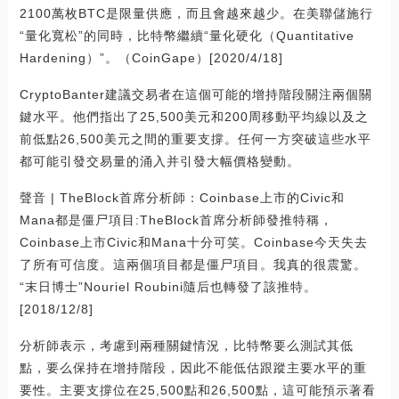
2100萬枚BTC是限量供應，而且會越來越少。在美聯儲施行
“量化寬松”的同時，比特幣繼續“量化硬化（Quantitative
Hardening）”。（CoinGape）[2020/4/18]
CryptoBanter建議交易者在這個可能的增持階段關注兩個關
鍵水平。他們指出了25,500美元和200周移動平均線以及之
前低點26,500美元之間的重要支撐。任何一方突破這些水平
都可能引發交易量的涌入并引發大幅價格變動。
聲音 | TheBlock首席分析師：Coinbase上市的Civic和
Mana都是僵尸項目:TheBlock首席分析師發推特稱，
Coinbase上市Civic和Mana十分可笑。Coinbase今天失去
了所有可信度。這兩個項目都是僵尸項目。我真的很震驚。
“末日博士”Nouriel Roubini隨后也轉發了該推特。
[2018/12/8]
分析師表示，考慮到兩種關鍵情況，比特幣要么測試其低
點，要么保持在增持階段，因此不能低估跟蹤主要水平的重
要性。主要支撐位在25,500點和26,500點，這可能預示著看