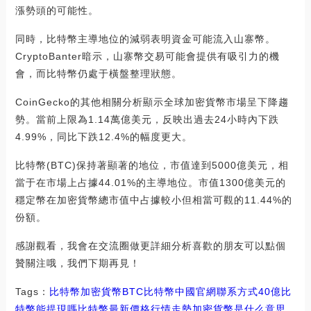
漲勢頭的可能性。
同時，比特幣主導地位的減弱表明資金可能流入山寨幣。
CryptoBanter暗示，山寨幣交易可能會提供有吸引力的機
會，而比特幣仍處于橫盤整理狀態。
CoinGecko的其他相關分析顯示全球加密貨幣市場呈下降趨
勢。當前上限為1.14萬億美元，反映出過去24小時內下跌
4.99%，同比下跌12.4%的幅度更大。
比特幣(BTC)保持著顯著的地位，市值達到5000億美元，相
當于在市場上占據44.01%的主導地位。市值1300億美元的
穩定幣在加密貨幣總市值中占據較小但相當可觀的11.44%的
份額。
感謝觀看，我會在交流圈做更詳細分析喜歡的朋友可以點個
贊關注哦，我們下期再見！
Tags：
比特幣
加密貨幣
BTC比特幣中國官網聯系方式
40億比
特幣能提現嗎
比特幣最新價格行情走勢加密貨幣是什么意思