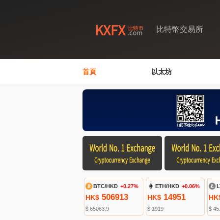
比特幣交易所
首頁
以太坊
BTC/HKD
+0.27%
ETH/HKD
+0.06%
L
506913
14951
HK$
HK$
HK
$ 65063.9
$ 1919
$ 45