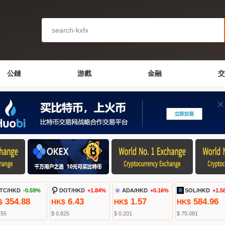
公鏈
游戲
金融
交
TC/HKD
-0.59%
DOT/HKD
+1.84%
ADA/HKD
+0.16%
SOL/HKD
+1.5
354.88
6.43
1.57
584.96
$
HK$
HK$
HK$
.55
$ 0.825
$ 0.201
$ 75.081