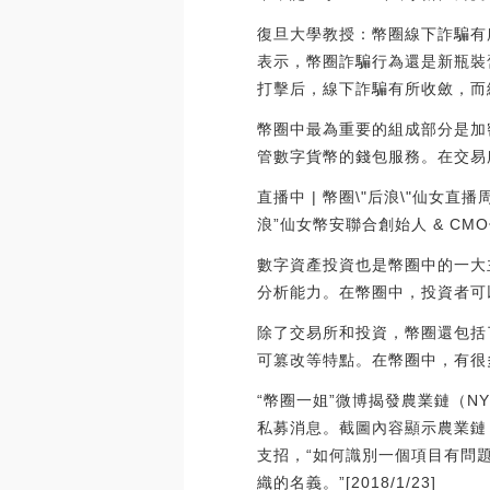
復旦大學教授：幣圈線下詐騙有
表示，幣圈詐騙行為還是新瓶裝
打擊后，線下詐騙有所收斂，而網絡
幣圈中最為重要的組成部分是加
管數字貨幣的錢包服務。在交易
直播中 | 幣圈\"后浪\"仙女直播
浪”仙女幣安聯合創始人 & CM
數字資產投資也是幣圈中的一大
分析能力。在幣圈中，投資者可
除了交易所和投資，幣圈還包括
可篡改等特點。在幣圈中，有很
“幣圈一姐”微博揭發農業鏈（N
私募消息。截圖內容顯示農業鏈
支招，“如何識別一個項目有問
織的名義。”[2018/1/23]