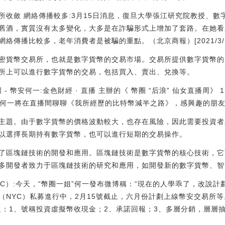
所收斂 網絡傳播較多:3月15日消息，復旦大學張江研究院教授、
舊酒，實質沒有太多變化，大多是在詐騙形式上增加了套路。在她看
傳播比較多，老年消費者是被騙的重點。（北京商報）[2021/3/15 1
密貨幣交易所，也就是數字貨幣的交易市場。交易所提供數字貨幣的
所上可以進行數字貨幣的交易，包括買入、賣出、兌換等。
周 - 幣安何一:金色財經 · 直播 主辦的《 幣圈 “后浪” 仙女直播周》
O何一將在直播間聊聊《我所經歷的比特幣減半之路》，感興趣的朋友掃碼移
主題。由于數字貨幣的價格波動較大，也存在風險，因此需要投資者
以選擇長期持有數字貨幣，也可以進行短期的交易操作。
了區塊鏈技術的開發和應用。區塊鏈技術是數字貨幣的核心技術，它
多開發者致力于區塊鏈技術的研究和應用，如開發新的數字貨幣、智
YC）:今天，“幣圈一姐”何一發布微博稱：“現在的人學乖了，改說計
（NYC）私募進行中，2月15號截止，六月份計劃上線幣安交易所
題：1、號稱投資虛擬幣收現金；2、承諾回報；3、多層分銷，層層