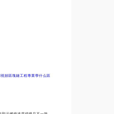
例視頻區塊鏈工程專業學什么
區
細信息顯示燃燒速度緩慢且不一致.