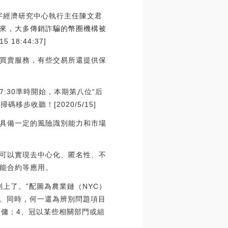
數字經濟研究中心執行主任陳文君
來，大多傳銷詐騙的幣圈機構被
8:44:37]
買賣服務，有些交易所還提供保
 17:30準時開始，本期第八位“后
步收聽！[2020/5/15]
具備一定的風險識別能力和市場
可以實現去中心化、匿名性、不
能合約等應用。
劃上了。”配圖為農業鏈（NYC）
等。同時，何一還為辨別問題項目
抽傭；4、冠以某些相關部門或組