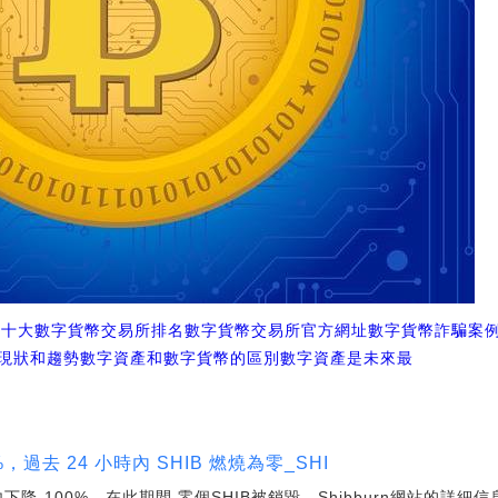
產十大數字貨幣交易所排名
數字貨幣交易所官方網址
數字貨幣詐騙案
現狀和趨勢數字資產和數字貨幣的區別
數字資產是未來最
0%，過去 24 小時內 SHIB 燃燒為零_SHI
時內下降-100%。在此期間,零個SHIB被銷毀。Shibburn網站的詳