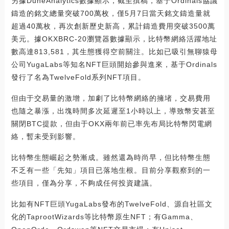
另據DuneAnalytics數據顯示，截至撰稿，基于Ordinals協議
鑄造的銘文總量突破700萬枚，僅5月7日當天銘文鑄造量就
超過40萬枚，再次創新歷史新高，累計鑄造費用突破3500萬
美元。據OKXBRC-20瀏覽器數據顯示，比特幣網絡活躍地址
數高達813,581，其生態獲得空前關注。比如已吸引無聊猿母
公司YugaLabs等知名NFT巨頭開始參與進來，基于Ordinals
發行了名為TwelveFold系列NFT項目。
但由于交易量的激增，加劇了比特幣網絡的擁堵，交易費用
也隨之暴漲，出塊時間多次延遲至1小時以上，導致幣安甚至
關閉BTC提款，但由于OKX兩年前已率先布局比特幣閃電網
絡，暫未受到影響。
比特幣生態崛起之勢漸成。雖然還為時尚早，但比特幣生態
不乏有一些「先知」項目已落地生根。目前分享觀察到的一
些項目，僅為分享，不夠成任何投資建議。
比如有NFT巨頭YugaLabs發布的TwelveFold、源自社區文
化的TaprootWizards等比特幣原生NFT；有Gamma、