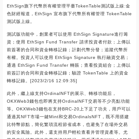
EthSign旗下代幣所有權管理平臺TokenTable測試版上線:金
色財經報道，EthSign 宣布旗下代幣所有權管理 TokenTable
測試版上線。
測試版功能中，創業者可以使用 EthSign Signature進行籌
資；使用 EthSign Fund Transfer 請求投資者付款；上傳以
前簽署的合同和資金轉移記錄；計劃代幣分發；追蹤代幣所
有權。投資人可以使用 EthSign Signature 執行融資交易；
通過 EthSign Fund Transfer 轉賬；查看投資組合；上傳以
前簽訂的合同和資金轉移記錄；驗證 TokenTable 上的資金
轉移記錄。[2023/2/16 12:09:35]
此外，繼上線支持OrdinalNFT的展示、轉移功能后，
OKXWeb3錢包也即將支持OrdinalNFT交易等不少亮點功能
等。OKXWeb3錢包在支持BRC-20上下足了功夫，用戶可以
通過其NFT市場一鍵Mint和交易OrdinalsNFT，既不用搭建
比特幣節點，簡化繁瑣流程節省成本，也避免了在場外交易
的安全風險。此外，還支持用戶輕松查看并管理資產等。尤