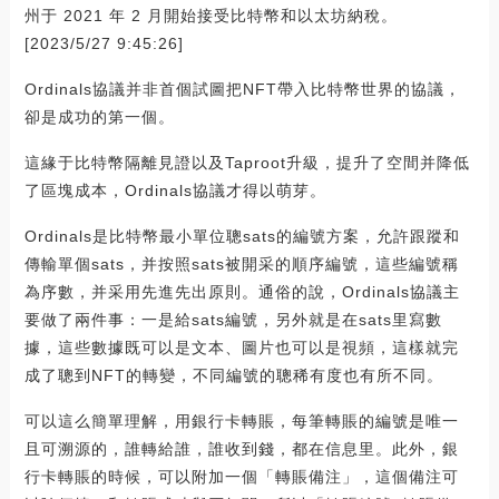
州于 2021 年 2 月開始接受比特幣和以太坊納稅。
[2023/5/27 9:45:26]
Ordinals協議并非首個試圖把NFT帶入比特幣世界的協議，
卻是成功的第一個。
這緣于比特幣隔離見證以及Taproot升級，提升了空間并降低
了區塊成本，Ordinals協議才得以萌芽。
Ordinals是比特幣最小單位聰sats的編號方案，允許跟蹤和
傳輸單個sats，并按照sats被開采的順序編號，這些編號稱
為序數，并采用先進先出原則。通俗的說，Ordinals協議主
要做了兩件事：一是給sats編號，另外就是在sats里寫數
據，這些數據既可以是文本、圖片也可以是視頻，這樣就完
成了聰到NFT的轉變，不同編號的聰稀有度也有所不同。
可以這么簡單理解，用銀行卡轉賬，每筆轉賬的編號是唯一
且可溯源的，誰轉給誰，誰收到錢，都在信息里。此外，銀
行卡轉賬的時候，可以附加一個「轉賬備注」，這個備注可