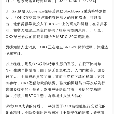
前，生態系統需要時間成熟。[2022/10/30 11:57:34]
UniSat創始人Lorenzo在接受律動BlockBeats采訪時特別提
及，「OKX在交流中與我們有較深入的技術溝通，可以看
出，他們從很早就投入了BRC-20上的研究和開發，在公共索
引、和交叉驗證上為我們提供了很多有益的思路。」可見，
OKX早已敏銳的捕捉并開始布局BRC-20基礎設施。
另據知情人士消息，OKX正在建立BRC-20解析標準，并通過
慢霧審計。
以上種種，足見OKX對比特幣生態的重視。在眼下比特幣
NFT生態早期階段，由于缺乏合集概念、入門門檻高、開發
難度大、手續費昂貴等問題，當前并沒有正統的標準，更沒
有參考，OKX憑借敏銳的嗅覺、強大的開發能力再次成為行
業開發標準的引領者，為用戶提供低門檻、便捷的交易體
驗，持續共建BTC生態，為市場注入強大信心。
深挖OKX成功的背后，一半歸因于OKX積極擁抱行業變化的
創新精神，不斷發掘用戶深層次且不斷變化的需求，并落實