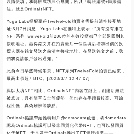
以隨便填，和轉賬成功與否無關，所以「轉賬編號+轉賬備
注」就是OrdinalsNFT。
Yuga Labs提醒贏得TwelveFold拍賣者需提前清空接受地
址:3月7日消息，Yuga Labs在推特上表示：“所有沒有排在
NFT系列TwelveFold前288位的有效投標都已全部退回到其
接收地址。贏得銘文并在拍賣最后一個區塊后增加出價的投
標人應在銘文發送之前清空接收地址。在發送銘文之前，我
們將從該帳戶發出通知。”
此前今日早些時候消息，NFT系列TwelveFold拍賣已結束，
最高出價超7 BTC。[2023/3/7 12:47:07]
與以太坊NFT相比，OrdinalsNFT內容在鏈上，創建后無法
被篡改，具有簡單安全等優勢，但也存在手續費較高、可編
程性低、真偽難辨等缺點。
Ordinals協議帶給推特用戶@domodata啟發，@domodata
認為Ordinals協議可以發非同質化代幣NFT，也可以發同質
化代幣FT，于是基于Ordinals推出了FT發行標準——