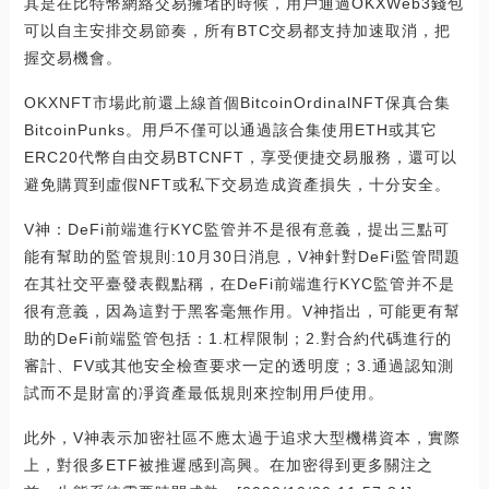
其是在比特幣網絡交易擁堵的時候，用戶通過OKXWeb3錢包
可以自主安排交易節奏，所有BTC交易都支持加速取消，把
握交易機會。
OKXNFT市場此前還上線首個BitcoinOrdinalNFT保真合集
BitcoinPunks。用戶不僅可以通過該合集使用ETH或其它
ERC20代幣自由交易BTCNFT，享受便捷交易服務，還可以
避免購買到虛假NFT或私下交易造成資產損失，十分安全。
V神：DeFi前端進行KYC監管并不是很有意義，提出三點可
能有幫助的監管規則:10月30日消息，V神針對DeFi監管問題
在其社交平臺發表觀點稱，在DeFi前端進行KYC監管并不是
很有意義，因為這對于黑客毫無作用。V神指出，可能更有幫
助的DeFi前端監管包括：1.杠桿限制；2.對合約代碼進行的
審計、FV或其他安全檢查要求一定的透明度；3.通過認知測
試而不是財富的凈資產最低規則來控制用戶使用。
此外，V神表示加密社區不應太過于追求大型機構資本，實際
上，對很多ETF被推遲感到高興。在加密得到更多關注之