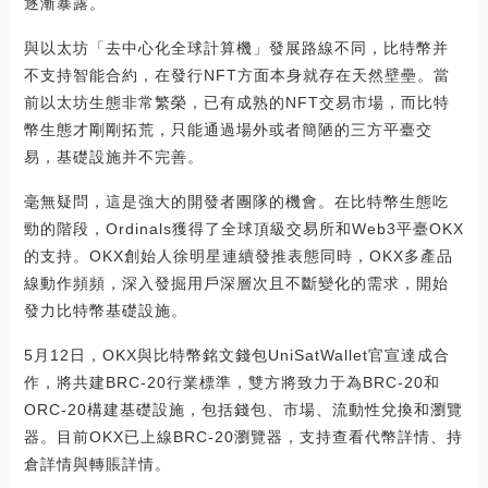
逐漸暴露。
與以太坊「去中心化全球計算機」發展路線不同，比特幣并
不支持智能合約，在發行NFT方面本身就存在天然壁壘。當
前以太坊生態非常繁榮，已有成熟的NFT交易市場，而比特
幣生態才剛剛拓荒，只能通過場外或者簡陋的三方平臺交
易，基礎設施并不完善。
毫無疑問，這是強大的開發者團隊的機會。在比特幣生態吃
勁的階段，Ordinals獲得了全球頂級交易所和Web3平臺OKX
的支持。OKX創始人徐明星連續發推表態同時，OKX多產品
線動作頻頻，深入發掘用戶深層次且不斷變化的需求，開始
發力比特幣基礎設施。
5月12日，OKX與比特幣銘文錢包UniSatWallet官宣達成合
作，將共建BRC-20行業標準，雙方將致力于為BRC-20和
ORC-20構建基礎設施，包括錢包、市場、流動性兌換和瀏覽
器。目前OKX已上線BRC-20瀏覽器，支持查看代幣詳情、持
倉詳情與轉賬詳情。