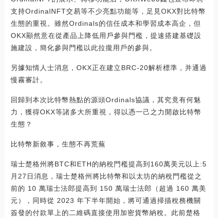
支持OrdinalNFT交易等不少亮點功能等，足見OKX對比特幣
生態的重視。雖然Ordinals的信任成本和學習成本高企，但
OKX顯然意在從產品上降低用戶參與門檻，提速搭建基礎設
施建設，簡化參與門檻以此拉攏用戶的參與。
另據知情人士消息，OKX正在建立BRC-20解析標準，并通過
慢霧審計。
回歸到本次比特幣熱點的源頭Ordinals協議，其究竟有何魅
力，獲得OKX等諸多大所重視，得以憑一己之力開啟比特幣
生態？
比特幣新敘事，生態不再荒蕪
瑞士楚格州將BTC和ETH的納稅門檻提高到160萬美元以上:5
月27日消息，瑞士楚格州將比特幣和以太坊的納稅門檻從之
前的 10 萬瑞士法郎提高到 150 萬瑞士法郎（超過 160 萬美
元），同時從 2023 年下半年開始，將可通過掃描稅務機關
簽發的付款單上的二維碼直接使用加密貨幣納稅。此前楚格