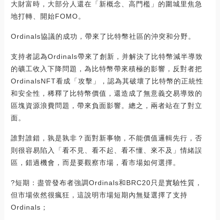
大財富時，大部分人還在「新概念、高門檻」的圍城里焦急
地打轉、開始FOMO。
Ordinals協議的成功，帶來了比特幣社區的沖突和分野。
支持者認為Ordinals帶來了創新，并解決了比特幣減半導致
的礦工收入下降問題，為比特幣帶來積極的影響，反對者把
OrdinalsNFT看成「攻擊」，認為其破壞了比特幣的正統性
和安全性，稀釋了比特幣價值，還造成了無意義交易導致的
區塊資源浪費問題，帶來負面影響。總之，兩者站在了對立
面。
誰對誰錯，孰是孰非？面對新事物，不能價值邏輯先行，否
則很容易陷入「看不見、看不起、看不懂、來不及」情緒誤
區，錯過機會，而是要觀察市場，看市場如何選擇。
?短期：盡管發布者強調Ordinals和BRC20只是實驗性質，
但市場依然很瘋狂，這說明市場短期內無疑選擇了支持
Ordinals；