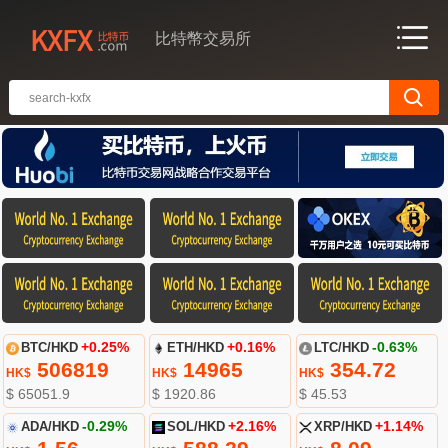
比特幣交易所
BTC/HKD
+0.25%
ETH/HKD
+0.16%
LTC/HKD
-0.63%
506819
14965
354.72
HK$
HK$
HK$
$ 65051.9
$ 1920.86
$ 45.53
ADA/HKD
-0.29%
SOL/HKD
+2.16%
XRP/HKD
+1.14%