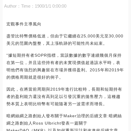
Author：
Time：1900/1/1 0:00:00
宏觀事件主導風向
盡管比特幣價格低迷，但由于它繼續在25,000美元至30,000
美元的范圍內盤整，其上漲軌跡的可能性尚未結束。
“據短期持有者SOPR指標，當該數據的數字連續幾個月保持
在第一位，并且這些持有者的未實現價值超過該水平時，表
明他們有強烈的興趣留在市場并獲得盈利。2015年和2019年
的價格周期就是很好的例子。
因此，在將當前周期與2019年進行比較時，長期和短期持有
者的盈利能力還沒有高到足以引發沉重的拋售壓力，這種趨
勢本質上表明比特幣有可能隨著另一波需求而增長。
暗網絲綢之路創始人發布關于Maker治理的后續文章:暗網絲
綢之路創始人Ross Ulbricht發表一篇關于
MakerDAO（MKR）以及如何重新設計和改進的后續文章。