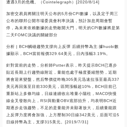
遭遇3月的危機。（Cointelegraph）[2020/8/14]
加密交易員將關注明天公布的5月份CPI數據，以及定于周三
公布的聯邦公開市場委員會利率決議，預計加息周期會暫
停，為未來依賴數據的走勢敞開大門，明天的CPI數據將是第
二天FOMC決議的關鍵部分
分析 | BCH觸碰趨勢支撐向上反彈 后續持幣為主:據huobi數
據顯示，BCH當前報價329.64美元，日內漲幅3.19%。
針對當前的走勢，分析師Potter表示，昨天提示BCH已逐步
貼近長期上行趨勢線附近，量能也處于極度萎縮態勢，近期
將會迎來變盤，然后幣價從昨晚305美元迅速拉漲至最高337
美元再回落至目前330美元，區間漲幅超10%，BCH目前已
重新站上多條均線，日線連續收出堆量小陽柱，MACD快慢
線金叉發散向上，RSI與動量OBV底部抬升，均表明BCH近
期逐步走強趨勢，不足的是量能并未顯著放大，后續量能跟
上反彈力度將會加強，上方壓制30日線342美元，后面可沿5
日線持幣為主，支撐315美元。[2019/7/31]