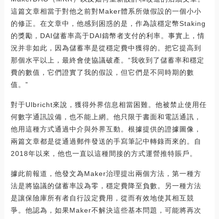
這篇文章相當于對他之前對Maker體系所做假設的一個小小
的修正。在文章中，他感到困惑的是，作為該穩定幣Staking
的獎勵，DAI儲蓄率高于DAI鑄幣者支付的利率。事實上，情
況并非如此，因為儲蓄率是從穩定費中獲得的。把它提高到
那個水平以上，最終會使協議破產。“我收到了儲蓄率和穩定
費的數值，它們證實了我的假設，但它們是不同時期的數
值。”
對于Ulbricht來說，獲得外界信息相當困難。他被禁止使用任
何數字通訊設備，也不能上網。他只限于書面和電話通訊，
他用這種方式通過中介與外界互動。根據提供的證據圖像，
兩篇文章都是從通過郵件發送的手寫筆記中轉錄而來的。自
2018年以來，他也一直以這種間接的方式運營推特賬戶。
據此前報道，他發文為Maker治理提出兩個方法，第一種方
法是將協議的儲蓄率設為零，穩定費降至負數。另一種方法
是讓保險庫所有者自行設定費用，從而有效地使其相互競
爭。他認為，如果Maker不解決這些基本問題，可能將再次