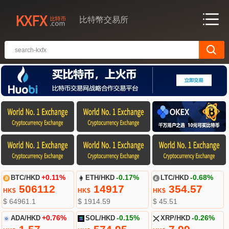
比特幣交易所
BTC/HKD
+0.11%
ETH/HKD
-0.17%
LTC/HKD
-0.68%
506112
14917
354.57
HK$
HK$
HK$
$ 64961.1
$ 1914.59
$ 45.51
ADA/HKD
+0.76%
SOL/HKD
-0.15%
XRP/HKD
-0.26%