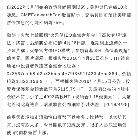
自2022年3月開始的政策緊縮周期以來，美聯儲已連續10次
加息。CMEFedwatchTool數據顯示，交易員目前預計美聯儲
暫停加息的可能性約為75%。
動態 | 火幣七爺回應“火幣借IEO拿鎖倉基金HT高位套現”說
法：謠言，后續將公布細節:4月28日訊，近期網上流傳的一
張圖片稱，火幣官方借IEO模式，拿鎖倉基金HT高位套現超1
億美元。圖片顯示，根據火幣2018年4月21日公告，HT鎖倉
地址中投資者保護基金鎖倉地址為：
0x3567cafb8bf2a83bbea4e79f3591142fb4ebe86d，余額
現為1,822,198.9 HT。而根據火幣2019年4月15日公告，投
資者保護基金鎖倉數額為5115.79 HT，與最初公布的地址中
余額不符，少了近4993萬枚HT（現約合1.15億美元）。火幣
七爺稱此為謠言，后續將會公布細節予以佐證。[2019/4/28]
前兩天市場抽走流動性山寨幣下跌較多，比特幣，以太坊其
實并沒有跌太多，今日開啟了短線反彈，很多人抄底進場促
使u的價格短暫上漲。