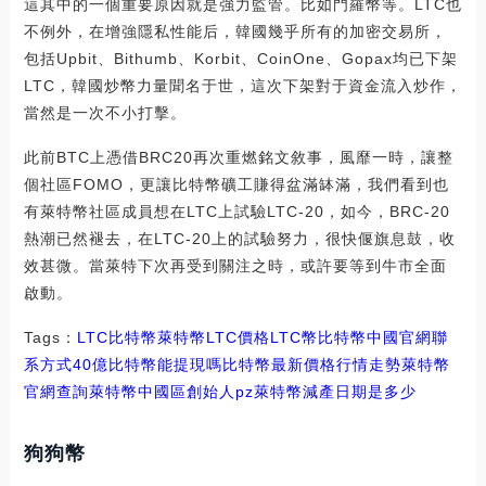
這其中的一個重要原因就是強力監管。比如門羅幣等。LTC也
不例外，在增強隱私性能后，韓國幾乎所有的加密交易所，
包括Upbit、Bithumb、Korbit、CoinOne、Gopax均已下架
LTC，韓國炒幣力量聞名于世，這次下架對于資金流入炒作，
當然是一次不小打擊。
此前BTC上憑借BRC20再次重燃銘文敘事，風靡一時，讓整
個社區FOMO，更讓比特幣礦工賺得盆滿缽滿，我們看到也
有萊特幣社區成員想在LTC上試驗LTC-20，如今，BRC-20
熱潮已然褪去，在LTC-20上的試驗努力，很快偃旗息鼓，收
效甚微。當萊特下次再受到關注之時，或許要等到牛市全面
啟動。
Tags：
LTC
比特幣
萊特幣LTC價格
LTC幣比特幣中國官網聯
系方式
40億比特幣能提現嗎
比特幣最新價格行情走勢萊特幣
官網查詢
萊特幣中國區創始人pz
萊特幣減產日期是多少
狗狗幣