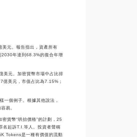
5.3億美元。報告指出，資產所有
30年達到68.3%的復合年增
.43億美元。加密貨幣市場中占比排
7億美元，市值占比為7.15%；
樣一個例子。根據其他說法，
加容易。
及加密貨幣“哄抬價格”的計劃，25
罪名起訴T.I.等人。投資者聲稱
K Tokens是一種有價值的流動