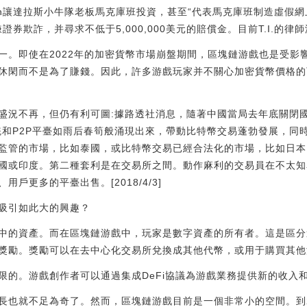
ton讓達拉斯小牛隊老板馬克庫班投資，甚至“代表馬克庫班制造虛假網
嫌證券欺詐，并尋求不低于5,000,000美元的賠償金。目前T.I.的律師沒有
一。即使在2022年的加密貨幣市場崩盤期間，區塊鏈游戲也是受影
休閑而不是為了賺錢。因此，許多游戲玩家并不關心加密貨幣價格的
盛況不再，但仍有利可圖:據路透社消息，隨著中國當局去年底關閉國
統和P2P平臺如雨后春筍般涌現出來，帶動比特幣交易蓬勃發展，同
監管的市場，比如泰國，或比特幣交易已經合法化的市場，比如日本
國或印度。第二種套利是在交易所之間。動作麻利的交易員在不太知
戶更多的平臺出售。[2018/4/3]
吸引如此大的興趣？
中的資產。而在區塊鏈游戲中，玩家是數字資產的所有者。這是區分
獎勵。獎勵可以在去中心化交易所兌換成其他代幣，或用于購買其他
限的。游戲創作者可以通過集成DeFi協議為游戲業務提供新的收入
長也就不足為奇了。然而，區塊鏈游戲目前是一個非常小的空間。到20