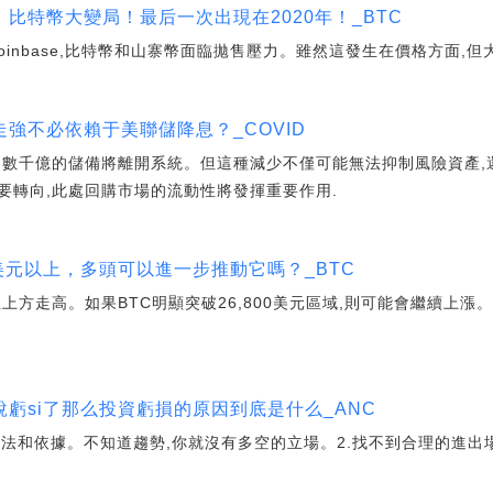
比特幣大變局！最后一次出現在2020年！_BTC
e和Coinbase,比特幣和山寨幣面臨拋售壓力。雖然這發生在價格方面,
強不必依賴于美聯儲降息？_COVID
,數千億的儲備將離開系統。但這種減少不僅可能無法抑制風險資產,
要轉向,此處回購市場的流動性將發揮重要作用.
0 美元以上，多頭可以進一步推動它嗎？_BTC
位上方走高。如果BTC明顯突破26,800美元區域,則可能會繼續上漲。
虧si了那么投資虧損的原因到底是什么_ANC
方法和依據。不知道趨勢,你就沒有多空的立場。2.找不到合理的進出