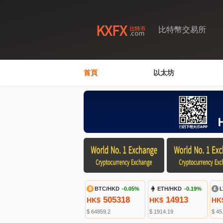
比特幣交易所
首頁
以太坊
BTC/HKD
-0.05%
ETH/HKD
-0.19%
L
505318
14913
HK$
HK$
HK
$ 64859.2
$ 1914.19
$ 45