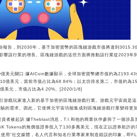
ch的一份報告，到2030年，基于加密貨幣的區塊鏈游戲市值將達到301
響該行業的增長。區塊鏈游戲的這些方面將推動該行業從2023年到20
00億美元關口:據AICoin數據顯示，全球加密貨幣總市值約為2193
10億美元，當前市值占比為68.84%；以太坊排名第二，市值約為15
元，市值占比為4.20%。[2020/1/8]
引游戲玩家進入新的基于加密的區塊鏈游戲行業。游戲元宇宙就是這
這種體驗的需求。因此，它使將元宇宙功能集成到區塊鏈游戲行業變得更
幣投資者被起訴:據Theblast消息，T.I.和他的商業伙伴參與了一個涉
K Tokens的無價值證券投入了130多萬美元，現在正以證券欺詐的
ton的人使用“社交媒體，名人代言和知名行業專家來制造錯誤的印象，即FLi