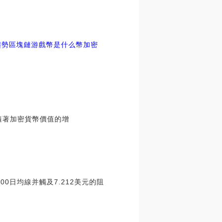
趨勢
區塊鏈游戲幣是什么幣加密
隨著加密貨幣價值的增
200日均線并觸及7.212美元的阻