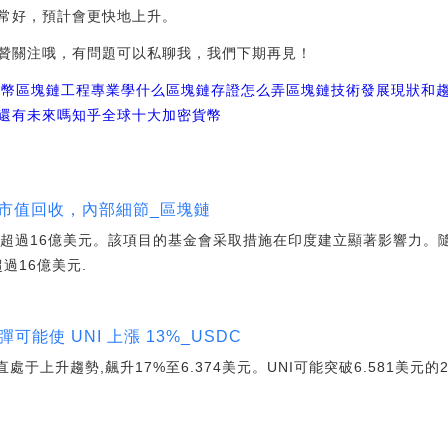
常好，預計會更快地上升。
贊關注哦，有問題可以私聊我，我們下期再見！
貨幣區塊鏈工程專業學什么
區塊鏈存證怎么弄
區塊鏈技術發展現狀和
還有未來嗎知乎
全球十大加密貨幣
美元的市值回收，內部細節_區塊鏈
市值超過16億美元。該項目的基金會采取措施在印度建立顯著影響力。
超過16億美元.
彈可能使 UNI 上漲 13%_USDC
一直處于上升趨勢,飆升17%至6.374美元。UNI可能突破6.581美元的