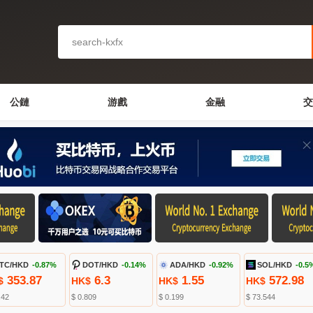
公鏈
游戲
金融
交
TC/HKD
-0.87%
DOT/HKD
-0.14%
ADA/HKD
-0.92%
SOL/HKD
-0.5
353.87
6.3
1.55
572.98
$
HK$
HK$
HK$
.42
$ 0.809
$ 0.199
$ 73.544