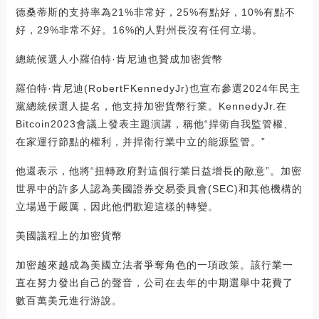
德桑蒂斯的支持率為21%非常好，25%有點好，10%有點不
好，29%非常不好。16%的人對州長沒有任何立場。
總統候選人小羅伯特·肯尼迪也贊成加密貨幣
羅伯特·肯尼迪(RobertFKennedyJr)也宣布參選2024年民主
黨總統候選人提名，他支持加密貨幣行業。KennedyJr.在
Bitcoin2023會議上發表主題演講，稱他“捍衛自我監管權、
在家運行節點的權利，并捍衛行業中立的能源監管。”
他還表示，他將“扭轉政府對這個行業日益增長的敵意”。加密
世界中的許多人認為美國證券交易委員會(SEC)和其他機構的
立場過于嚴厲，因此他們歡迎這樣的轉變。
美國議程上的加密貨幣
加密越來越成為美國立法者爭奪角色的一項政策。該行業一
直在努力發出自己的聲音，公司在去年的中期選舉中花費了
數百萬美元進行游說。