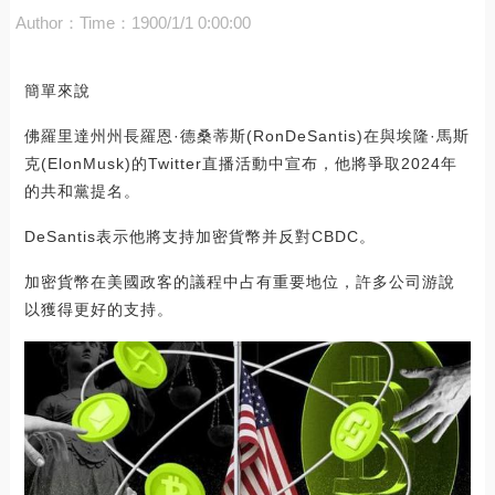
Author：
Time：1900/1/1 0:00:00
簡單來說
佛羅里達州州長羅恩·德桑蒂斯(RonDeSantis)在與埃隆·馬斯
克(ElonMusk)的Twitter直播活動中宣布，他將爭取2024年
的共和黨提名。
DeSantis表示他將支持加密貨幣并反對CBDC。
加密貨幣在美國政客的議程中占有重要地位，許多公司游說
以獲得更好的支持。