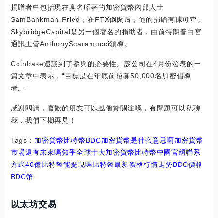
捐贈者中包括現在臭名昭著的加密貨幣內部人士
SamBankman-Fried，在FTX倒閉后，他的捐贈有據可查。
SkybridgeCapital是另一個著名的捐助者，由前特朗普白宮
通訊主管AnthonyScaramucci領導。
Coinbase還談到了參與的必要性。該公司在4月份發表的一
篇文章中表示，“目標是在年底前招募50,000名加密倡導
者。”
感謝閱讀，喜歡的朋友可以點個贊關注哦，有問題可以私聊
我，我們下期再見！
Tags：
加密貨幣
比特幣
BDC加密貨幣是什么意思啊
加密貨幣
市場還有未來嗎知乎
全球十大加密貨幣比特幣中國官網聯系
方式
40億比特幣能提現嗎
比特幣最新價格行情走勢BDC價格
BDC幣
以太坊交易