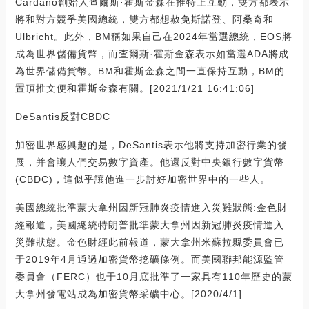
Cardano創始人查爾斯·霍斯金森在推特上互動，雙方都表示
將和對方競爭美國總統，雙方都想赦免斯諾登、阿桑奇和
Ulbricht。此外，BM稱如果自己在2024年當選總統，EOS將
成為世界儲備貨幣，而查爾斯·霍斯金森表示如當選ADA將成
為世界儲備貨幣。BM和霍斯金森之間一直保持互動，BM的
置頂推文便和霍斯金森有關。[2021/1/21 16:41:06]
DeSantis反對CBDC
加密世界感興趣的是，DeSantis表示他將支持加密行業的發
展，并會讓人們交易數字資產。他還反對中央銀行數字貨幣
(CBDC)，這似乎讓他進一步討好加密世界中的一些人。
美國總統批準蒙大拿州因新冠肺炎疫情進入災難狀態:金色財
經報道，美國總統特朗普批準蒙大拿州因新冠肺炎疫情進入
災難狀態。金色財經此前報道，蒙大拿州米蘇拉縣委員會已
于2019年4月通過加密貨幣挖礦條例。而美國聯邦能源監管
委員會（FERC）也于10月底批準了一家具有110年歷史的蒙
大拿州發電站成為加密貨幣采礦中心。[2020/4/1]