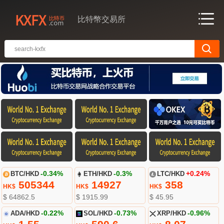
比特幣交易所
BTC/HKD
-0.34%
ETH/HKD
-0.3%
LTC/HKD
+0.24%
505344
14927
358
HK$
HK$
HK$
$ 64862.5
$ 1915.99
$ 45.95
ADA/HKD
-0.22%
SOL/HKD
-0.73%
XRP/HKD
-0.96%