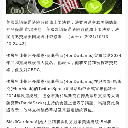
美國眾議院通過臨時債務上限法案，法案將遞交給美國總統
拜登簽署:市場消息：美國眾議院通過臨時債務上限法案，法
案將遞交給美國總統拜登簽署。（金十）[2021/10/13
20:24:43]
佛羅里達州州長羅恩·德桑蒂斯(RonDeSantis)宣布競選2024
年共和黨總統候選人提名。他表示，他將支持加密貨幣交易
權，但反對CBDC。
佛羅里達州州長羅恩·德桑蒂斯(RonDeSantis)在與埃隆·馬斯
克(ElonMusk)的TwitterSpace直播活動中正式宣布他將于
2024年競選總統。德桑蒂斯和馬斯克在德桑蒂斯支持者大衛·
薩克斯(DavidSacks)主持的會議上發表了講話。馬斯克此前
還表示，他將支持德桑蒂斯及其競選總統職位。
BM和Cardano創始人互稱將與對方競爭美國總統:BM和