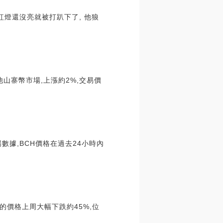
紅燈還沒亮就被打趴下了, 他狼
他山寨幣市場,上漲約2%,交易價
據,BCH價格在過去24小時內
的價格上周大幅下跌約45%,位