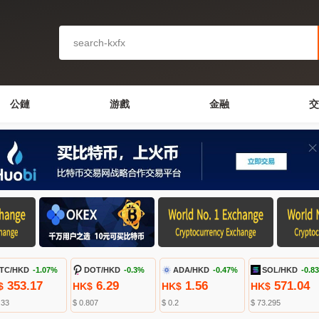
公鏈
游戲
金融
交
TC/HKD
-1.07%
DOT/HKD
-0.3%
ADA/HKD
-0.47%
SOL/HKD
-0.8
353.17
6.29
1.56
571.04
$
HK$
HK$
HK$
.33
$ 0.807
$ 0.2
$ 73.295