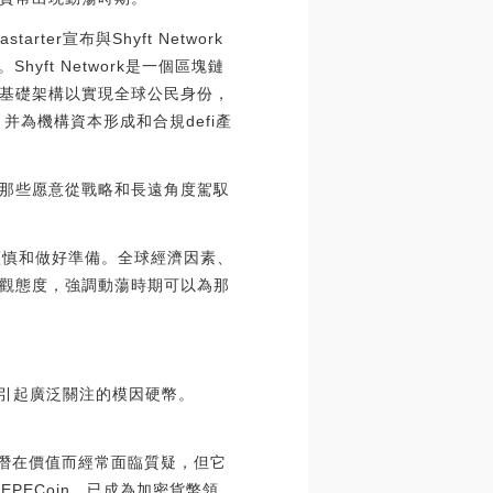
rter宣布與Shyft Network
yft Network是一個區塊鏈
基礎架構以實現全球公民身份，
為機構資本形成和合規defi產
那些愿意從戰略和長遠角度駕馭
要謹慎和做好準備。全球經濟因素、
樂觀態度，強調動蕩時期可以為那
場上引起廣泛關注的模因硬幣。
缺乏潛在價值而經常面臨質疑，但它
PECoin，已成為加密貨幣領