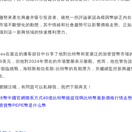
趨勢來產生興趣并吸引投資者。雖然一些評論家認為模因幣缺乏內在
不斷變化的動態，其中情緒和社會趨勢可以影響價格走勢。正如Arthur
識到這一新興領域的快速獲利潛力。
urHayes在最近的播客節目中分享了他對比特幣和更廣泛的加密貨幣
000美元，但他對2024年潛在的市場繁榮表示樂觀。然而，他也警告
管面臨挑戰，海耶斯相信長期-比特幣的長期潛力，并繼續監控新興趨勢，
看出。
贊關注哦，有問題可以私聊我，我們下期再見！
比特幣中國官網聯系方式
40億比特幣能提現嗎
比特幣最新價格行情走
密貨幣
PEPE幣是什么幣