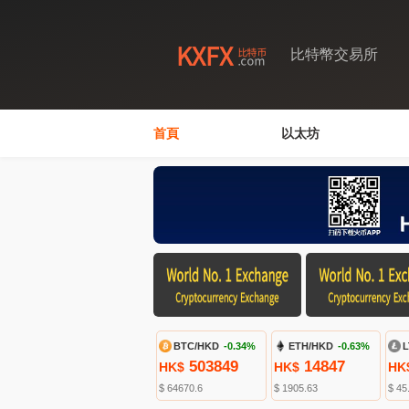
比特幣交易所
首頁
以太坊
BTC/HKD
-0.34%
ETH/HKD
-0.63%
L
503849
14847
HK$
HK$
HK
$ 64670.6
$ 1905.63
$ 45