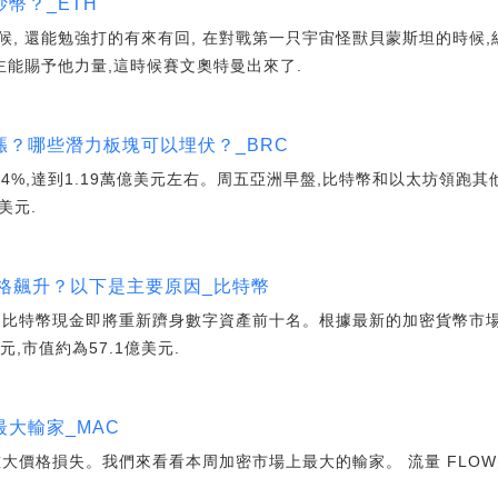
幣？_ETH
, 還能勉強打的有來有回, 在對戰第一只宇宙怪獸貝蒙斯坦的時候,
主能賜予他力量,這時候賽文奧特曼出來了.
？哪些潛力板塊可以埋伏？_BRC
.4%,達到1.19萬億美元左右。周五亞洲早盤,比特幣和以太坊領跑其
美元.
格飆升？以下是主要原因_比特幣
,比特幣現金即將重新躋身數字資產前十名。根據最新的加密貨幣市場數
元,市值約為57.1億美元.
大輸家_MAC
大價格損失。我們來看看本周加密市場上最大的輸家。 流量 FLOW