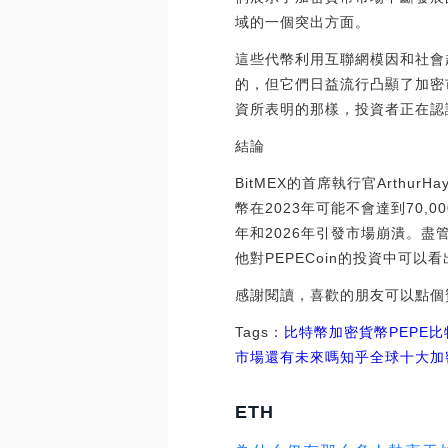
域的一個突出方面。
這些代幣利用互聯網模因和社會
的，但它們日益流行凸顯了加密市場
資所表明的那樣，投資者正在認
結論
BitMEX的首席執行官Arth
幣在2023年可能不會達到70,
年和2026年引發市場崩潰。盡
他對PEPECoin的投資中可以
感謝閱讀，喜歡的朋友可以點個
Tags：
比特幣
加密貨幣
PEPE
市場還有未來嗎知乎
全球十大加
ETH