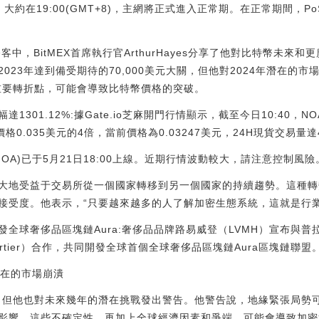
，大約在19:00(GMT+8)，主網將正式進入正常期。在正常期間，
oin播客中，BitMEX首席執行官ArthurHayes分享了他對比特幣
2023年達到備受期待的70,000美元大關，但他對2024年潛在的
個重要轉折點，可能會導致比特幣價格的突破。
最高漲幅達1301.12%:據Gate.io芝麻開門行情顯示，截至今日10:40，N
格0.035美元的4倍，當前價格為0.03247美元，24H現貨交易量達
 (NOA)已于5月21日18:00上線。近期行情波動較大，請注意控制風險。[202
大地受益于交易所從一個國家轉移到另一個國家的持續趨勢。這種轉
接受度。他表示，“只要越來越多的人了解加密生態系統，這就是行業
r合作開發全球奢侈品區塊鏈Aura:奢侈品品牌路易威登（LVMH）宣布與普
rtier）合作，共同開發全球首個全球奢侈品區塊鏈Aura區塊鏈聯盟。[2021
和潛在的市場崩潰
，但他也對未來幾年的潛在挑戰發出警告。他警告說，地緣緊張局勢可能
影響。這些不確定性，再加上全球經濟因素和爭端，可能會導致加密