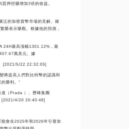
PoS質押挖礦增加3倍的收益。
未來和更廣泛的加密貨幣市場的見解。雖
市場繁榮表示樂觀。根據他的預測，
OA 24H最高漲幅1301.12%，最
407.67萬美元。據
1/5/22 22:32:05]
變將提高人們對比特幣的認識和
的勝利。”
拉達（Prada ）、歷峰集團
/4/20 20:40:48]
會在2025年和2026年引發加
貨幣出現動蕩時期。