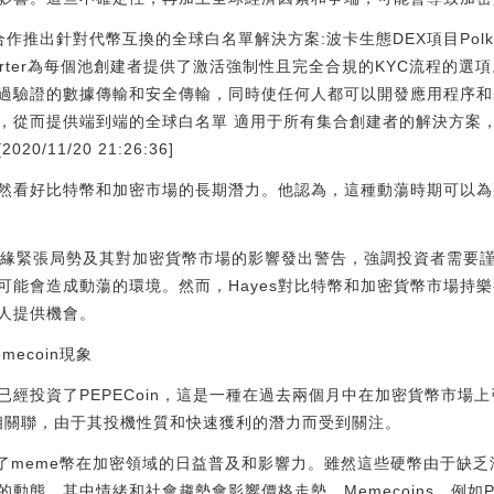
etwork合作推出針對代幣互換的全球白名單解決方案:波卡生態DEX項目Polkasta
arter為每個池創建者提供了激活強制性且完全合規的KYC流程的選項。Sh
過驗證的數據傳輸和安全傳輸，同時使任何人都可以開發應用程序和
，從而提供端到端的全球白名單 適用于所有集合創建者的解決方案，并
11/20 21:26:36]
然看好比特幣和加密市場的長期潛力。他認為，這種動蕩時期可以為
在的地緣緊張局勢及其對加密貨幣市場的影響發出警告，強調投資者需
可能會造成動蕩的環境。然而，Hayes對比特幣和加密貨幣市場持
人提供機會。
mecoin現象
透露他已經投資了PEPECoin，這是一種在過去兩個月中在加密貨幣市
模因相關聯，由于其投機性質和快速獲利的潛力而受到關注。
投資凸顯了meme幣在加密領域的日益普及和影響力。雖然這些硬幣由于
動態，其中情緒和社會趨勢會影響價格走勢。Memecoins，例如PE