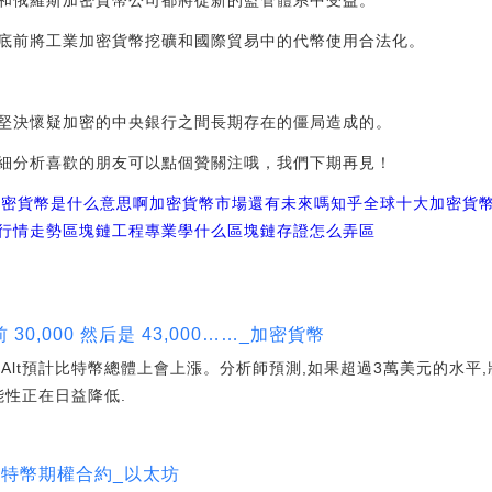
和俄羅斯加密貨幣公司都將從新的監管體系中受益。
底前將工業加密貨幣挖礦和國際貿易中的代幣使用合法化。
堅決懷疑加密的中央銀行之間長期存在的僵局造成的。
細分析喜歡的朋友可以點個贊關注哦，我們下期再見！
加密貨幣是什么意思啊
加密貨幣市場還有未來嗎知乎
全球十大加密貨
行情走勢區塊鏈工程專業學什么
區塊鏈存證怎么弄
區
0,000 然后是 43,000……_加密貨幣
Alt預計比特幣總體上會上漲。分析師預測,如果超過3萬美元的水平,將
可能性正在日益降低.
比特幣期權合約_以太坊