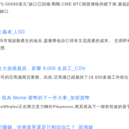
75-50685美元”缺口已回補:剛剛,CME BTC期貨價格持續下挫,最低
的缺口.
義者_LSD
待市場波動產生的低谷,盡量降低自己持有主流資產的成本。 交易即
態.
規模裁員，影響 9,000 名員工_COV
司的亞馬遜商店業務。此前,亞馬遜已經裁掉了18,000多個工作崗位
amoon 視為 Meme 硬幣的下一件大事_加密貨幣
peWhales正在將注意力轉向Pikamoon,將其視為下一個有前途的
起賺錢，你會跟單還是只相信自己？_區塊鏈