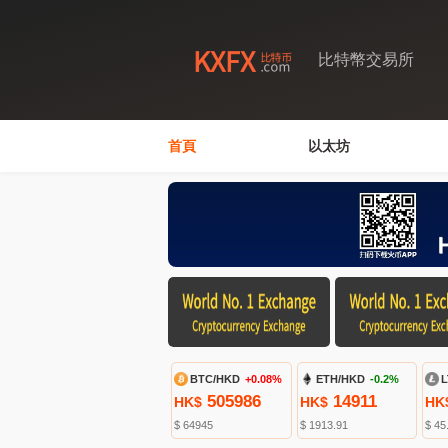
比特幣交易所
首頁
以太坊
BTC/HKD
+0.08%
ETH/HKD
-0.2%
L
505986
14911
HK$
HK$
HK
$ 64945
$ 1913.91
$ 45