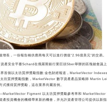
速增長，一份報告稱供應商每天可以進行價值“2.96億美元”的交易。
資產安全平臺Schard在俄羅斯銀行業巨頭Sber舉辦的區塊鏈會議
t推出業界首個以太坊質押獎勵指數:金色財經報道，MarketVector Ind
太坊質押獎勵指數，MarketVector 數字資產產品策略師 Martin L
方式獲得質押獎勵，這在業界尚屬首例。
etVector Figment 以太坊質押獎勵參考率和 MarketVecto
資產投資機會的機構帶來新的機會，并允許資產管理公司提供以新指