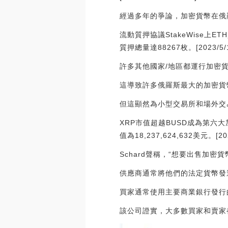
經過多年的爭論，加密貨幣在俄
流動質押協議StakeWise上ET
質押總量達88267枚。[2023/5/1 
許多其他國家/地區都運行加密
這導致許多俄羅斯最大的加密貨
但這顯然為小型交易所和場外交
XRP市值超越BUSD成為第六大
值為18,237,624,632美元。[2022
Schard聲稱，“想要出售加密
供應商通常將他們的法定貨幣發
買家通常使用主要商業銀行發行
該公司證實，大多數買家和賣家