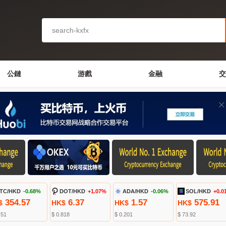
公鏈
游戲
金融
交
TC/HKD
-0.68%
DOT/HKD
+1.07%
ADA/HKD
-0.06%
SOL/HKD
+0.0
354.57
6.37
1.57
575.91
$
HK$
HK$
HK$
.51
$ 0.818
$ 0.201
$ 73.92