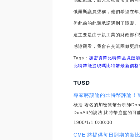
他總結說，個人加密貨幣交易商
俄羅斯議員聲稱，他們希望在年
但此前的此類承諾遇到了障礙。
這主要是由于親工業的財政部和
感謝觀看，我會在交流圈做更詳
Tags：
加密貨幣
比特幣
區塊鏈
比特幣能提現嗎
比特幣最新價格
TUSD
專家將談論的比特幣評論！前 3
概括 著名的加密貨幣分析師Don
DonAlt的說法,比特幣崩盤的
1900/1/1 0:00:00
CME 將提供每日到期的新