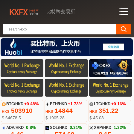
比特幣交易所
BTC/HKD
+0.48%
ETH/HKD
+1.73%
LTC/HKD
+0.16%
503910
14844
351.22
HK$
HK$
HK$
$ 64678.5
$ 1905.28
$ 45.08
ADA/HKD
-0.8%
SOL/HKD
-0.31%
XRP/HKD
-1.32%