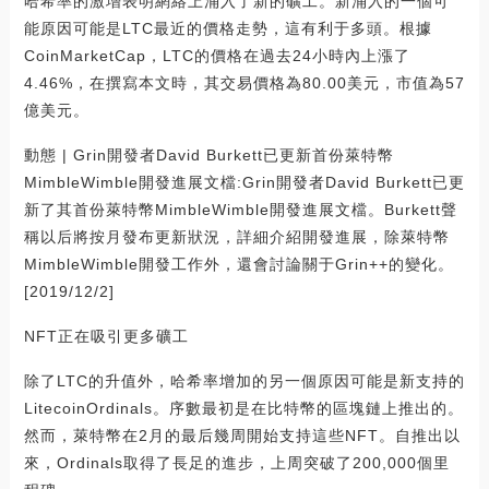
哈希率的激增表明網絡上涌入了新的礦工。新涌入的一個可
能原因可能是LTC最近的價格走勢，這有利于多頭。根據
CoinMarketCap，LTC的價格在過去24小時內上漲了
4.46%，在撰寫本文時，其交易價格為80.00美元，市值為57
億美元。
動態 | Grin開發者David Burkett已更新首份萊特幣
MimbleWimble開發進展文檔:Grin開發者David Burkett已更
新了其首份萊特幣MimbleWimble開發進展文檔。Burkett聲
稱以后將按月發布更新狀況，詳細介紹開發進展，除萊特幣
MimbleWimble開發工作外，還會討論關于Grin++的變化。
[2019/12/2]
NFT正在吸引更多礦工
除了LTC的升值外，哈希率增加的另一個原因可能是新支持的
LitecoinOrdinals。序數最初是在比特幣的區塊鏈上推出的。
然而，萊特幣在2月的最后幾周開始支持這些NFT。自推出以
來，Ordinals取得了長足的進步，上周突破了200,000個里