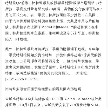
特斯拉Q2前瞻：比特幣暴跌或影響凈利潤:根據市場預估，特
斯拉二季度交付量有望突破20萬輛，具體的交付數據可能在7
月初正式公布。在二季度，特斯拉面臨不少挑戰：在美國，
由于汽車供應鏈原材料價格集體上漲，尤其是車用芯片的短
缺，特斯拉多次上調了Model 3和Model Y的起售價；在中
國，特斯拉遭到車主索賠，維權風波至今仍未平息，特斯拉
陷入口碑危機。
此外，比特幣暴跌為特斯拉二季度的財報埋下危機。今年第
一季度特斯拉開始投資比特幣，并從中獲得超過1億美元的投
資收益，占公司凈利潤將近四分之一。但比特幣價格在二季
度出現大幅調整，價格近乎腰斬，若特斯拉未有出售所持比
特幣，或將造成接近1億美元的投資損失。（新京報）
[2021/6/26 0:07:53]
比特幣多頭會屈服于這種潛在的看跌圖表形態嗎
全球比特幣ATM安裝總數達11391臺:CoinATMRadar統計數
據顯示，10月1日以來，全球共新安裝了719臺比特幣ATM。