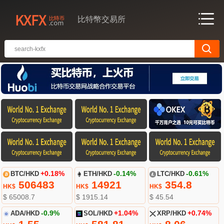
比特幣交易所
BTC/HKD
+0.18%
ETH/HKD
-0.14%
LTC/HKD
-0.61%
506483
14921
354.8
HK$
HK$
HK$
$ 65008.7
$ 1915.14
$ 45.54
ADA/HKD
-0.9%
SOL/HKD
+1.04%
XRP/HKD
+0.74%