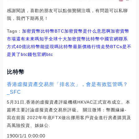
感謝閱讀，喜歡的朋友可以點個贊關注哦，有問題可以私聊
我，我們下期再見！
Tags：
加密貨幣
比特幣
BTC加密貨幣是什么意思啊
加密貨幣
市場還有未來嗎知乎
全球十大加密貨幣比特幣中國官網聯系
方式
40億比特幣能提現嗎
比特幣最新價格行情走勢BTCs是不
是黃了
btc錢包官網
btc
比特幣
香港虛擬資產交易所「排名次」，會是有效監管嗎？
_SFC
5月31日,香港的虛擬資產評級機構HKVAC正式宣布成立。本
篇將主要討論虛擬資產交易所評級。 關注微博：幣圈緣緣-
寫在前面 2022年年底FTX做出挪用客戶資金進行房產購買及
高風險投資、姊妹公.
1900/1/1 0:00:00