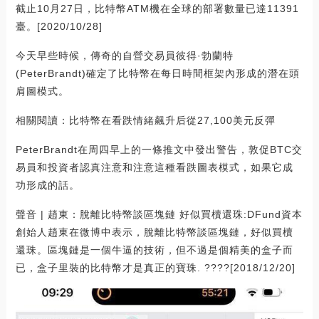
截止10月27日，比特幣ATM機在全球的部署數量已達11391
臺。[2020/10/28]
今天早些時候，傳奇的自營交易員彼得·勃蘭特
(PeterBrandt)確定了比特幣在每日時間框架內形成的潛在頭
肩圖模式。
相關閱讀：比特幣在看跌情緒飆升后從27,100美元反彈
PeterBrandt在周四早上的一條推文中發出警告，敦促BTC交
易員和投資者認真注意和注意這種看跌圖表模式，如果它成
功形成的話。
聲音 | 趙東：脫離比特幣談區塊鏈 好似買櫝還珠:DFund資本
創始人趙東在微博中表示，脫離比特幣談區塊鏈，好似買櫝
還珠。區塊鏈是一個牛逼的技術，但不過是個精美的盒子而
已，盒子里裝的比特幣才是真正的寶珠. ????[2018/12/20]