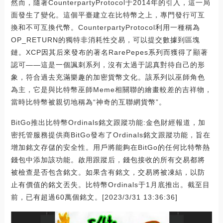
然而，隨著CounterpartyProtocol于2014年的引入，這一局
面發生了變化。這個平臺建立在比特幣之上，專門發行可互
換和不可互換代幣。CounterpartyProtocol利用一種稱為
OP_RETURN的獨特非消耗性交易，可以提交數據到區塊
鏈。XCP因其后來發布的著名RarePepes系列而獲得了顯著
認可——這是一個諷刺系列，沒有太過于認真對待自己的形
象，符合過去充滿樂趣的加密貨幣文化。該系列以巫師角色
為主，它是與比特幣巫師Meme相關聯的繪畫較差的吉祥物，
當時比特幣被親切地稱為“神奇的互聯網貨幣”。
BitGo推出比特幣Ordinals銘文跟蹤功能:金色財經報道，加
密托管服務提供商BitGo發布了Ordinals銘文跟蹤功能，旨在
增加銘文存儲的安全性。用戶將能夠在BitGo的任何比特幣熱
錢包中添加該功能。啟用跟蹤后，錢包接收的所有交易都將
被檢查是否包含銘文。如果含有銘文，交易將被凍結，以防
止有價值的銘文丟失。比特幣Ordinals于1月底推出。截至目
前，已有超過60萬個銘文。[2023/3/31 13:36:36]