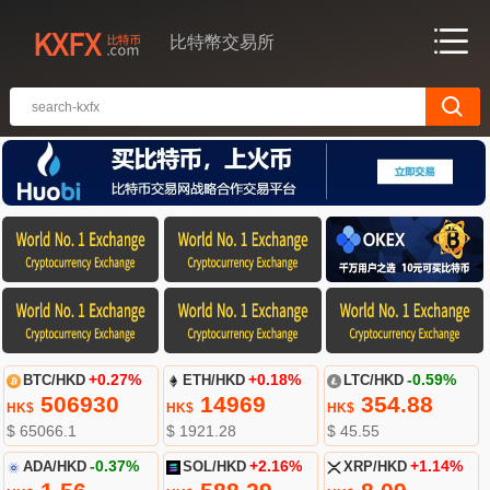
比特幣交易所
BTC/HKD
+0.27%
ETH/HKD
+0.18%
LTC/HKD
-0.59%
506930
14969
354.88
HK$
HK$
HK$
$ 65066.1
$ 1921.28
$ 45.55
ADA/HKD
-0.37%
SOL/HKD
+2.16%
XRP/HKD
+1.14%