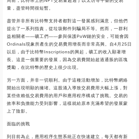
周前，比特幣上的NFT交易量超過了以太坊等平臺的交易
量，盡管時間很短暫。
盡管并非所有比特幣支持者都對這一發展感到滿意，但他們
提出了一系列指責，從垃圾郵件到騙局不等。然而，一群利
益相關者——礦工們——參與保護PoW鏈的安全，可能會因
Ordinals現象所產生的交易費用增長而非常高興。自4月25日
以后，由于比特幣Inscriptions的興起，礦工的收入顯著增
長。這是一個重要的發展，因為交易費開始超過通脹的區塊
獎勵，在比特幣的歷史上很少出現。
另一方面，并非一切順利。由于這種活動增加，比特幣網絡
開始出現明顯的擁堵。這股涌入導致交易費用大幅上漲，對
某些依賴低交易費用的用戶和應用程序構成了挑戰。交易的
效率和負擔能力受到影響，這樣就給原本充滿希望的發展蒙
上了陰影。
面臨的挑戰
到目前為止，應用程序生態系統正在快速建立，每天都有新