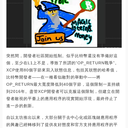
突然間，開發者社區開始抵制。似乎比特幣還沒有準備好這
個，至少在L1上不是，導致了所謂的“OP_RETURN戰爭”。
XCP使用80個字節來寫入狀態信息，包括其狀態的哈希值，
比特幣開發者——在一種看似敵對的舉動中——將
OP_RETURN最大寬度降低到40個字節，這個限制一直持續
到2016年。盡管XCP開發者可以克服這個限制，但建立在開
發者敵視的平臺上的應用程序的現實開始浮現，最終停止了
進一步的創新。
自以太坊推出以來，大部分關于去中心化或區塊鏈應用程序
的興趣已經轉移到了提供友好態度和官方支持應用程序的平