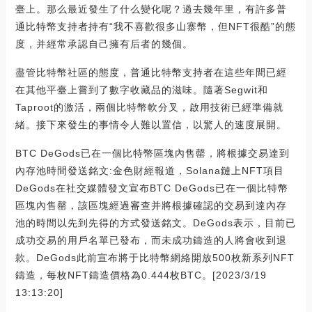
臺上。那么最近發生了什么變化呢？過去幾年里，有許多普
通比特幣支持者持有“我不喜歡很多山寨幣，但NFT很酷”的態
度，并經常承認自己擁有后者的幾個。
盡管比特幣社區的態度，普通比特幣支持者在這些年間已經
在其他平臺上嘗到了數字收藏品的滋味。隨著Segwit和
Taproot的激活，兩個比特幣軟分叉，啟用技術已經準備就
緒。接下來發生的事情令人難以置信，以驚人的速度展開。
BTC DeGods已在一個比特幣區塊內售罄，將根據交易達到
內存池時間發送銘文:金色財經報道，Solana鏈上NFT項目
DeGods在社交媒體發文宣布BTC DeGods已在一個比特幣
區塊內售罄，該區塊經過審查并將根據確認的交易到達內存
池的時間以先到先得的方式發送銘文。DeGods表示，目前已
成功交易的用戶名單已發布，而未成功鑄造的人將會收到退
款。DeGods此前宣布將于比特幣網絡開放500枚新系列NFT
鑄造，每枚NFT鑄造價格為0.444枚BTC。[2023/3/19
13:13:20]