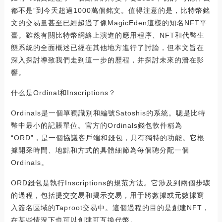
都不是”到今天超過1000萬個銘文。值得注意的是，比特幣銘
文的交易量甚至已經超過了像MagicEden這樣的知名NFT平
臺。雖然有關比特幣網絡上演進的應用程序、NFT和代幣生
態系統的全面概述已經在其他地方進行了討論，但本文旨在
深入探討導致我們走到這一步的歷程，并探討未來的潛在影
響。
什么是Ordinal和Inscriptions？
Ordinals是一個單獨識別和編號Satoshis的系統。聰是比特
幣中最小的記賬單位。官方的Ordinals錢包軟件稱為
“ORD”，是一個協議客戶端和錢包，具有獨特的功能。它根
據開采時間、地點和方式的具體細節為每個聰分配一個
Ordinals。
ORD錢包是執行Inscriptions的規范方法。它涉及到兩個步驟
的過程，包括提交交易和揭示交易，用于將數據或元數據寫
入簽名區域的Taproot交易中。這個過程的目的是創建NFT，
在某些情況下也可以創建可互換代幣。