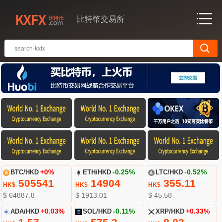
比特幣交易所
BTC/HKD
+0%
ETH/HKD
-0.25%
LTC/HKD
-0.52%
505541
14904
355.11
HK$
HK$
HK$
$ 64887.8
$ 1913.01
$ 45.58
ADA/HKD
+0.03%
SOL/HKD
-0.11%
XRP/HKD
+0.33%