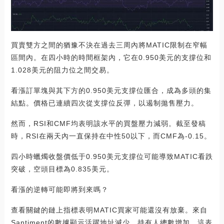
買賣雙方之間的猶豫不決在過去三周內將MATIC限制在窄幅
區間內。在四小時的時間框架內，它在0.950美元的支撐位和
1.028美元的阻力位之間交易。
看漲訂單塊與其下方的0.950美元支撐位匯合，成為多頭的集
結點。價格已連續四次從支撐位反彈，以遏制拋售壓力。
然而，RSI和CMF均表明該水平的買盤壓力減弱。截至發稿
時，RSI在兩天內一直保持在中性50以下，而CMF為-0.15。
四小時蠟燭收盤價低于0.950美元支撐位可能導致MATIC看跌
突破，空頭目標為0.835美元。
看漲的逆轉可能即將到來嗎？
查看關鍵的鏈上指標表明MATIC買家可能還沒有放棄。來自
Santiment的數據顯示活躍地址減少，持有人總數增加。這表