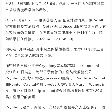
至2月18日期間上漲了108.9%。然而，一次巨大的調整將其
市場結構從看漲轉為看跌。
OptyFi項目Discord服務器遭入侵:金色財經消息，據CertiK
官方推特發布消息稱，OptyFi項目Discord服務器遭入侵，有
黑客發布釣魚鏈接。在團隊重獲其服務器的控制權之前，請
勿點擊任何鏈接。[2023/6/25 21:58:50]
價格在3月中旬至4月中旬之間橫盤整理，之后BTC的修正使
MATIC再次陷入螺旋式下跌。
加密稅收自動化平臺Cryptiony完成50萬歐元pre-seed融
資:1月10日消息，總部位于倫敦的加密納稅服務公司
Cryptiony完成50萬歐元pre-seed融資，ff Venture Capital
和Pointer Capital領投，web3天使投資人Marcin Wenus參
投。該公司計劃利用pre-seed資金將市場擴展到擁有420多
萬加密用戶的英國。
Cryptiony致力于為個人、交易員和稅務專業人士提供了一個