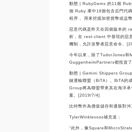
動態 | RubyGems 的11
個 Ruby 庫中18個包含后
程序， 用來挖掘加密貨幣或盜
惡意代碼是昨天在四個版本的 rest-
析，在 rest-client 
機制，允許攻擊者惡意命令。[2019
今年以來，除了TudorJones和Micro
GuggenheimPartne
動態 | Gemini Shippers 
鏈運輸聯盟（BiTA）。BiTA的成員包
Group將為聯盟帶來其在海
案。[2019/7/4]
比特幣作為價值儲存和通脹對沖工具，
TylerWinklevoss補充道：
“此外，像Square和Micr