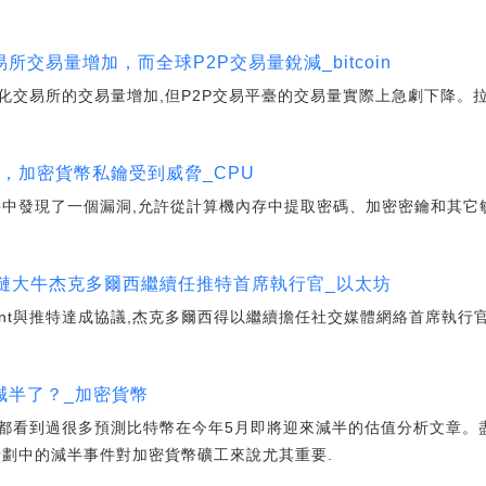
交易量增加，而全球P2P交易量銳減_bitcoin
化交易所的交易量增加,但P2P交易平臺的交易量實際上急劇下降。
漏洞，加密貨幣私鑰受到威脅_CPU
件中發現了一個漏洞,允許從計算機內存中提取密碼、加密密鑰和其它
塊鏈大牛杰克多爾西繼續任推特首席執行官_以太坊
gement與推特達成協議,杰克多爾西得以繼續擔任社交媒體網絡首席執行官
減半了？_加密貨幣
都看到過很多預測比特幣在今年5月即將迎來減半的估值分析文章。
計劃中的減半事件對加密貨幣礦工來說尤其重要.