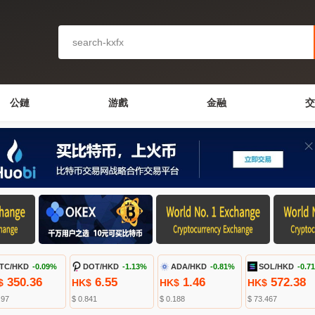
公鏈
游戲
金融
交
TC/HKD
-0.09%
DOT/HKD
-1.13%
ADA/HKD
-0.81%
SOL/HKD
-0.7
350.36
6.55
1.46
572.38
$
HK$
HK$
HK$
.97
$ 0.841
$ 0.188
$ 73.467