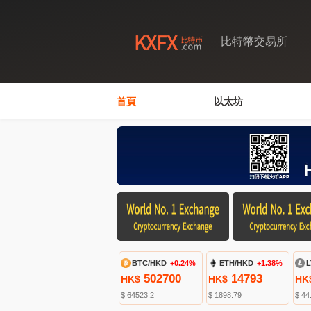
比特幣交易所
首頁
以太坊
BTC/HKD
+0.24%
ETH/HKD
+1.38%
L
502700
14793
HK$
HK$
HK
$ 64523.2
$ 1898.79
$ 44