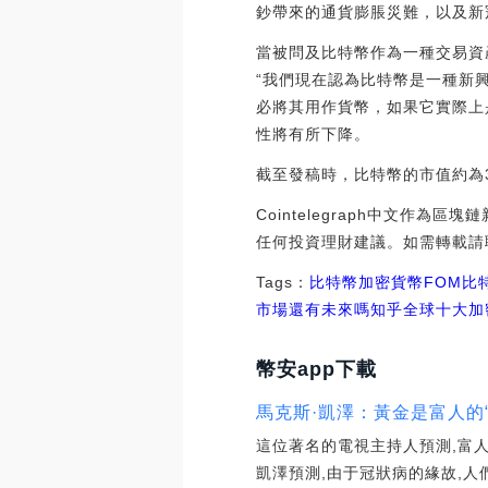
鈔帶來的通貨膨脹災難，以及新
當被問及比特幣作為一種交易資產
“我們現在認為比特幣是一種新
必將其用作貨幣，如果它實際上
性將有所下降。
截至發稿時，比特幣的市值約為3
Cointelegraph中文作為
任何投資理財建議。如需轉載請聯系
Tags：
比特幣
加密貨幣
FOM比
市場還有未來嗎知乎
全球十大加
幣安app下載
馬克斯·凱澤：黃金是富人的“
這位著名的電視主持人預測,富
凱澤預測,由于冠狀病的緣故,人