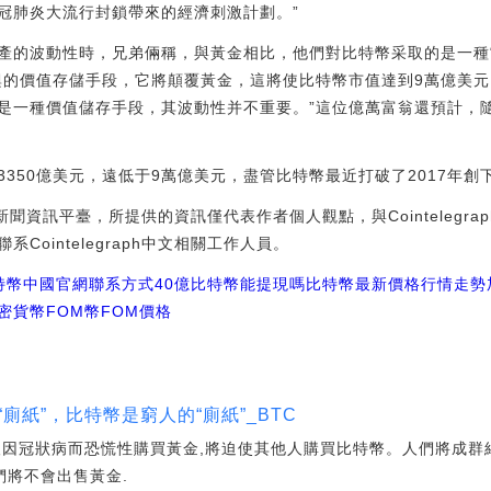
冠肺炎大流行封鎖帶來的經濟刺激計劃。”
的波動性時，兄弟倆稱，與黃金相比，他們對比特幣采取的是一種“買
興的價值存儲手段，它將顛覆黃金，這將使比特幣市值達到9萬億美元
是一種價值儲存手段，其波動性并不重要。”這位億萬富翁還預計，
350億美元，遠低于9萬億美元，盡管比特幣最近打破了2017年創
區塊鏈新聞資訊平臺，所提供的資訊僅代表作者個人觀點，與Cointeleg
Cointelegraph中文相關工作人員。
特幣中國官網聯系方式
40億比特幣能提現嗎
比特幣最新價格行情走勢
密貨幣FOM幣
FOM價格
廁紙”，比特幣是窮人的“廁紙”_BTC
人因冠狀病而恐慌性購買黃金,將迫使其他人購買比特幣。人們將成群
們將不會出售黃金.