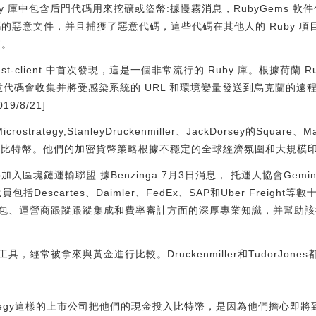
個 Ruby 庫中包含后門代碼用來挖礦或盜幣:據慢霧消息，RubyGems
門代碼的惡意文件，并且捕獲了惡意代碼，這些代碼在其他人的 Ruby 
幣。
client 中首次發現，這是一個非常流行的 Ruby 庫。根據荷蘭 Ruby 
中發現的惡意代碼會收集并將受感染系統的 URL 和環境變量發送到烏克蘭
/8/21]
strategy,StanleyDruckenmiller、JackDorsey的Square、M
rs都投資了比特幣。他們的加密貨幣策略根據不穩定的全球經濟氛圍和大規
Group加入區塊鏈運輸聯盟:據Benzinga 7月3日消息， 托運人協會Gemini
括Descartes、Daimler、FedEx、SAP和Uber Freight等數十
洋承包、運營商跟蹤跟蹤集成和費率審計方面的深厚專業知識，并幫助
經常被拿來與黃金進行比較。Druckenmiller和TudorJone
oStrategy這樣的上市公司把他們的現金投入比特幣，是因為他們擔心