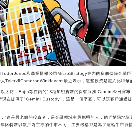
lTudorJones和商業情報公司MicroStrategy在內的多個傳統
人Tyler和CameronWinklevoss最近表示，這些投資是流入比
特幣，以太坊，Enjin等在內的18種加密貨幣的保管服務:Gemini今
易所現在提供了“Gemini Custody”，這是一個平臺，可以讓客戶
訪時說：“這是最老練的投資者，是金融領域中最聰明的人，他們悄悄地
與2017年比特幣以散戶為主導的牛市不同，主要機構都是為了這輪牛市行