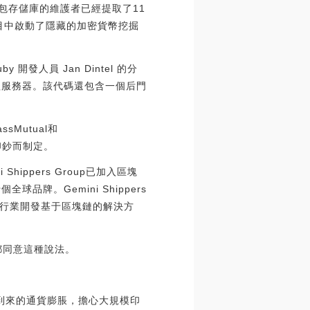
 軟件包存儲庫的維護者已經提取了11
項目中啟動了隱藏的加密貨幣挖掘
開發人員 Jan Dintel 的分
的遠程服務器。該代碼還包含一個后門
assMutual和
模印鈔而制定。
 Shippers Group已加入區塊
個全球品牌。Gemini Shippers
該行業開發基于區塊鏈的解決方
s都同意這種說法。
即將到來的通貨膨脹，擔心大規模印