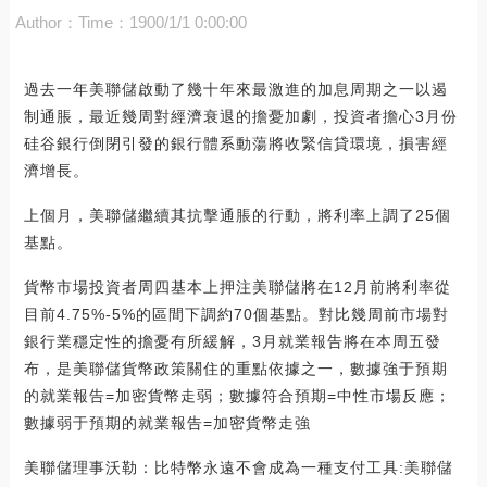
Author：
Time：1900/1/1 0:00:00
過去一年美聯儲啟動了幾十年來最激進的加息周期之一以遏
制通脹，最近幾周對經濟衰退的擔憂加劇，投資者擔心3月份
硅谷銀行倒閉引發的銀行體系動蕩將收緊信貸環境，損害經
濟增長。
上個月，美聯儲繼續其抗擊通脹的行動，將利率上調了25個
基點。
貨幣市場投資者周四基本上押注美聯儲將在12月前將利率從
目前4.75%-5%的區間下調約70個基點。對比幾周前市場對
銀行業穩定性的擔憂有所緩解，3月就業報告將在本周五發
布，是美聯儲貨幣政策關住的重點依據之一，數據強于預期
的就業報告=加密貨幣走弱；數據符合預期=中性市場反應；
數據弱于預期的就業報告=加密貨幣走強
美聯儲理事沃勒：比特幣永遠不會成為一種支付工具:美聯儲