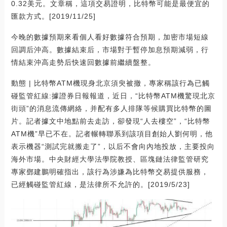
0.32美元。文章稱，這項交易證明，比特幣可能是最便宜的
匯款方式。[2019/11/25]
今晚的數據預期來看個人看好數據符合預期，加密市場短線
回調后沖高。數據結束后，市場對于暫停加息預期減弱，行
情結束沖高走勢后快速回數據前繼續盤整。
動態 | 比特幣ATM機現身北京須臾被撤，專家稱該行為已觸
碰監管紅線:據證券日報報道，近日，“比特幣ATM機驚現北京
街頭”的消息流傳網絡，并配有多人排隊等候購買比特幣的圖
片。記者據文中地點前去走訪，卻發現“人去樓空”，“比特幣
ATM機”早已不在。記者輾轉聯系到該項目創始人劉何明，他
表示機器“測試完就搬走了”，以后不會向內地投放，主要投向
海外市場。中央財經大學法學院教授、區塊鏈法律監管研究
專家鄧建鵬明確指出，該行為涉嫌為比特幣交易提供服務，
已經觸碰監管紅線，是法律所不允許的。[2019/5/23]