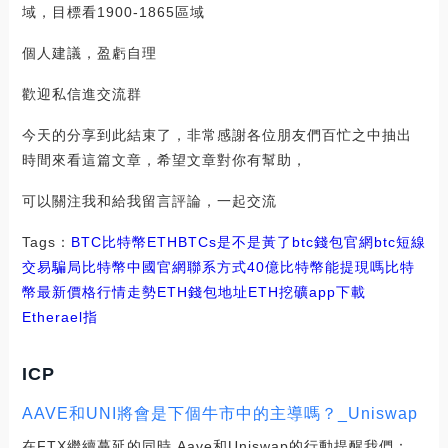
域，目標看1900-1865區域
個人建議，盈虧自理
歡迎私信進交流群
今天的分享到此結束了，非常感謝各位朋友們百忙之中抽出
時間來看這篇文章，希望文章對你有幫助，
可以關注我和給我留言評論，一起交流
Tags：
BTC
比特幣
ETHBTCs是不是黃了
btc錢包官網
btc短線
交易騙局比特幣中國官網聯系方式
40億比特幣能提現嗎
比特
幣最新價格行情走勢ETH錢包地址
ETH挖礦app下載
Etherael指
ICP
AAVE和UNI將會是下個牛市中的主導嗎？_Uniswap
在FTX繼續蔓延的同時,Aave和Uniswap的行動提醒我們：