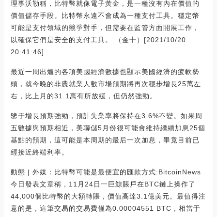
理事沃勒稱，比特幣就像電子黃金，是一種沒有內在價值的
價值儲存手段。比特幣永遠不會成為一種支付工具。穩定幣
可能是支付領域的競爭對手，但需要在監管方面開展工作，
以確保它們是安全的支付工具。 （金十）[2021/10/20
20:41:46]
最近一周出爐的各項美國經濟數據也顯示美國經濟的疲軟勢
頭，就今晚的非農就業人數市場預期將再次穩步增長25萬左
右，比上月的31.1萬有所放緩，但仍然強勁。
鑒于增長預期強勁，預計失業率將保持在3.6%不變。如果周
五數據與預期相近，美聯儲5月份很可能會維持繼續加息25個
基點的預期，這可能是本周期的最后一次加息，畢竟目前已
經接近終端利率。
動態 | 外媒：比特幣可能是最便宜的匯款方式:BitcoinNews
今日發表文章稱，11月24日一巨鯨賬戶在BTC鏈上操作了
44,000個比特幣的大額轉賬，價值高達3.1億美元。最值得注
意的是，這筆交易的交易費僅為0.00004551 BTC，相當于