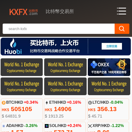
比特幣交易所
BTC/HKD
+0.34%
ETH/HKD
+0.16%
LTC/HKD
-0.04%
505105
14906
356.13
HK$
HK$
HK$
$ 64831.9
$ 1913.25
$ 45.71
ADA/HKD
-3.26%
SOL/HKD
+0.24%
XRP/HKD
-1.22%