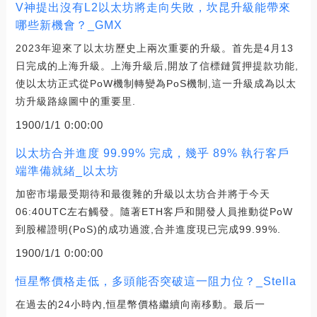
V神提出沒有L2以太坊將走向失敗，坎昆升級能帶來
哪些新機會？_GMX
2023年迎來了以太坊歷史上兩次重要的升級。首先是4月13
日完成的上海升級。上海升級后,開放了信標鏈質押提款功能,
使以太坊正式從PoW機制轉變為PoS機制,這一升級成為以太
坊升級路線圖中的重要里.
1900/1/1 0:00:00
以太坊合并進度 99.99% 完成，幾乎 89% 執行客戶
端準備就緒_以太坊
加密市場最受期待和最復雜的升級以太坊合并將于今天
06:40UTC左右觸發。隨著ETH客戶和開發人員推動從PoW
到股權證明(PoS)的成功過渡,合并進度現已完成99.99%.
1900/1/1 0:00:00
恒星幣價格走低，多頭能否突破這一阻力位？_Stella
在過去的24小時內,恒星幣價格繼續向南移動。最后一