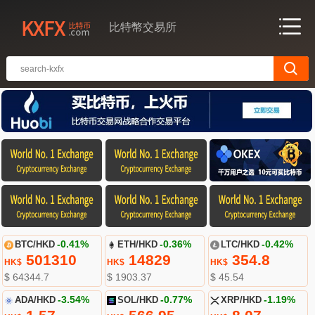
比特幣交易所
BTC/HKD
-0.41%
ETH/HKD
-0.36%
LTC/HKD
-0.42%
501310
14829
354.8
HK$
HK$
HK$
$ 64344.7
$ 1903.37
$ 45.54
ADA/HKD
-3.54%
SOL/HKD
-0.77%
XRP/HKD
-1.19%