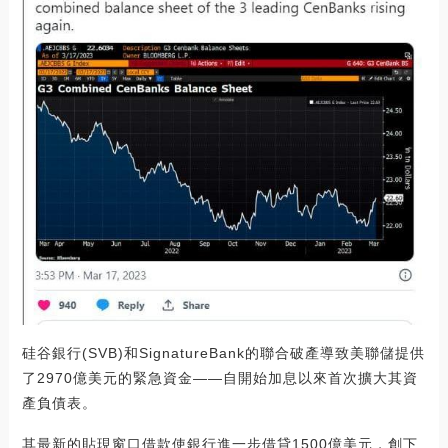
硅谷銀行(SVB)和SignatureBank的聯合破產導致美聯儲提供
了2970億美元的緊急資金——自開始加息以來首次擴大其資
產負債表。
其最新的貼現窗口借款使銀行進一步借貸1500億美元，創下