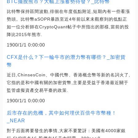
BTC擺脫熊市？大幅上漲蓄勢待發？_比特幣
比特幣保持區間波動,徘徊在年度低點附近,短期內有一些看漲
勢頭。比特幣aSOPR暴跌至近4年前以來未觀察到的低點正
如一位分析師在CryptoQuant帖子中所指出的那樣,當前的投
降比2015年熊市.
1900/1/1 0:00:00
CFX是什么？下一輪牛市的潛力幣有哪些？_加密貨
幣
近日,ChinsesCoin、中國代幣、香港概念幣等新的名詞火了,
它指的是和中國有關的加密貨幣,主要是受益于香港最近關于
監管虛擬資產交易平臺的政策.
1900/1/1 0:00:00
后市存在的危機，其中如何埋伏百倍牛市幣種！
_NEAR
對于后面將要發生的事情,大家不要驚訝：美國有4000家銀