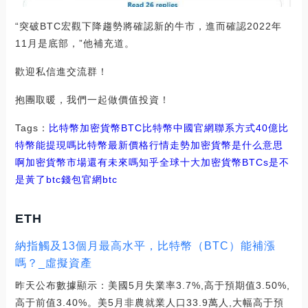
“突破BTC宏觀下降趨勢將確認新的牛市，進而確認2022年
11月是底部，”他補充道。
歡迎私信進交流群！
抱團取暖，我們一起做價值投資！
Tags：
比特幣
加密貨幣
BTC比特幣中國官網聯系方式
40億比
特幣能提現嗎
比特幣最新價格行情走勢加密貨幣是什么意思
啊
加密貨幣市場還有未來嗎知乎
全球十大加密貨幣BTCs是不
是黃了
btc錢包官網
btc
ETH
納指觸及13個月最高水平，比特幣（BTC）能補漲
嗎？_虛擬資產
昨天公布數據顯示：美國5月失業率3.7%,高于預期值3.50%,
高于前值3.40%。美5月非農就業人口33.9萬人,大幅高于預