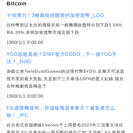
Bitcoin
十倍潛力！3種最值得購買的加密貨幣_LDO
比特幣和以太坊的價格在前一根蠟燭收盤時分別下跌5.09%
和6.39%,表明加密貨幣市場近期下跌.
1900/1/1 0:00:00
YGG急殺真相？DWF發力DODO，下一個YGG手
法？_DOD
游戲公會YieldGuildGames的治理代幣$YGG,近幾天可說是
熊市里的最大焦點,先是創下三天暴漲330%的驚人紀錄,隨后
在昨晚劇情直轉急下.
1900/1/1 0:00:00
FIL虛擬機發布，存儲板塊迎來春天？被套者怎么
辦！_IPC
自分布式存儲網絡Filecoin于上周發布2023年三項重大項目
更新后,FIL在過去的一周不斷打破自己的“天花板”,FIL最新價