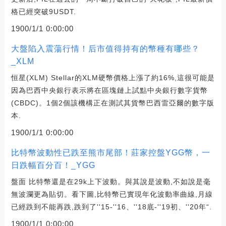
格已經突破9USDT.
1900/1/1 0:00:00
大盤陷入震蕩行情！后市值得持有的幣種有哪些？
_XLM
恒星(XLM) Stellar的XLM硬幣價格上漲了約16%,這很可能是
因為巴西中央銀行表示將在區塊鏈上試點中央銀行數字貨幣
(CBDC)。1個2個該機構正在測試其貨幣巴西雷亞爾的數字版
本.
1900/1/1 0:00:00
比特幣波動性已跌至熊市尾部！莊家控盤YGG幣，一
日跌幅百分百！_YGG
盤面 比特幣還是在29k上下波動。與其說是波動,不如說是毫
無波瀾更為貼切。看下圖,比特幣已實現年化波動率曲線,月線
已經跌到不能再跌,跌到了''15-''16、''18底-''19初、''20年“.
1900/1/1 0:00:00