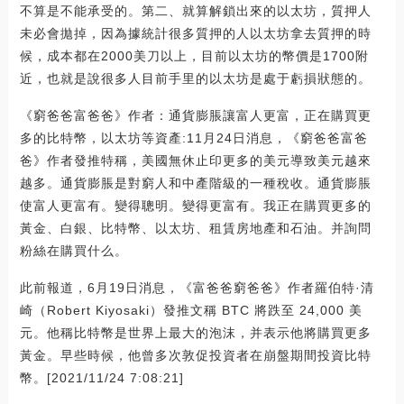
不算是不能承受的。第二、就算解鎖出來的以太坊，質押人
未必會拋掉，因為據統計很多質押的人以太坊拿去質押的時
候，成本都在2000美刀以上，目前以太坊的幣價是1700附
近，也就是說很多人目前手里的以太坊是處于虧損狀態的。
《窮爸爸富爸爸》作者：通貨膨脹讓富人更富，正在購買更
多的比特幣，以太坊等資產:11月24日消息，《窮爸爸富爸
爸》作者發推特稱，美國無休止印更多的美元導致美元越來
越多。通貨膨脹是對窮人和中產階級的一種稅收。通貨膨脹
使富人更富有。變得聰明。變得更富有。我正在購買更多的
黃金、白銀、比特幣、以太坊、租賃房地產和石油。并詢問
粉絲在購買什么。
此前報道，6月19日消息，《富爸爸窮爸爸》作者羅伯特·清
崎（Robert Kiyosaki）發推文稱 BTC 將跌至 24,000 美
元。他稱比特幣是世界上最大的泡沫，并表示他將購買更多
黃金。早些時候，他曾多次敦促投資者在崩盤期間投資比特
幣。[2021/11/24 7:08:21]