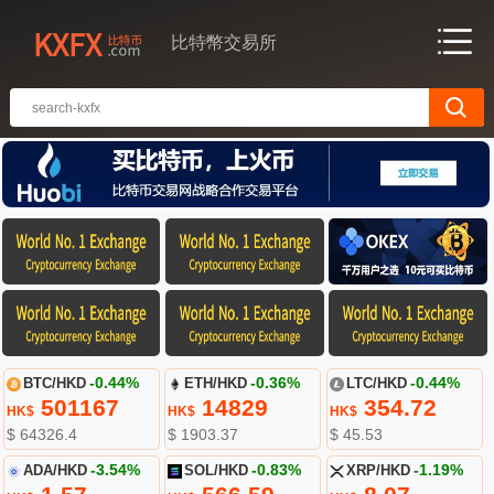
比特幣交易所
BTC/HKD
-0.44%
ETH/HKD
-0.36%
LTC/HKD
-0.44%
501167
14829
354.72
HK$
HK$
HK$
$ 64326.4
$ 1903.37
$ 45.53
ADA/HKD
-3.54%
SOL/HKD
-0.83%
XRP/HKD
-1.19%