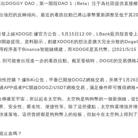
OGGY DAO，第一階段DAO 1（Beta）注于為社區提供直接權力。[202
出強烈的反轉傾向。最近的看跌拉動已將山寨幣重新調整至低于其20E
0首發上線XDOGE:據官方公告，5月15日12:00，LBank藍貝殼首
00開啟提現。資料顯示，創建XDOGE的想法是擴大完全分散的Doge
序基于Binance智能鏈構建，而XDOGE是其代幣。[2021/5/15 22
元，則可能會出現進一步的看跌拉動。截至發稿時，DOGE的交易價格為
Z流動性挖礦 ?:據BiKi公告，平臺已開放DOGZ網格交易，并將于1月
過APP或者PC開啟DOGZ/USDT網格交易，滿足條件即可獲得網
力傳播至宇宙，所以起名太空狗。太空狗是狗狗幣的一個新側鏈，從
界、安全性、匿名性、便捷性等。除了這些優點，太空狗還增強并增
速落地。這些曾經都是狗狗幣上的短板，但如今在太空狗上得到了解決并
家能止血嗎？