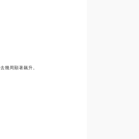
過去幾周顯著飆升。