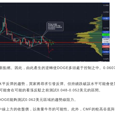
點燃。因此，由此產生的逆轉使DOGE多頭處于控制之中。0.06
7美元水平反彈的趨勢，買家將尋求引發反彈。但持續跌破該水平可能會
能會在可能的看漲反駁之前測試0.048-0.052美元的區間。
DOGE能夠測試0.062美元區域的趨勢線阻力。
在中線上方的收盤價，以衡量牛市的可能性。此外，CMF的較高谷底