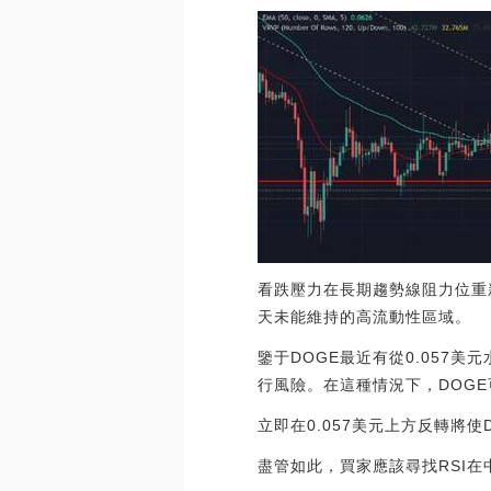
看跌壓力在長期趨勢線阻力位重新
天未能維持的高流動性區域。
鑒于DOGE最近有從0.05
行風險。在這種情況下，DOGE可
立即在0.057美元上方反轉將使
盡管如此，買家應該尋找RSI