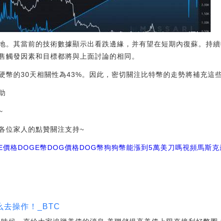
境地。其當前的技術數據顯示出看跌邊緣，并有望在短期內復蘇。持續收
售觸發因素和目標都將與上面討論的相同。
硬幣的30天相關性為43%。因此，密切關注比特幣的走勢將補充這
助
~
各位家人的點贊關注支持~
E價格
DOGE幣DOG價格
DOG幣狗狗幣能漲到5萬美刀嗎視頻
馬斯克
去操作！_BTC