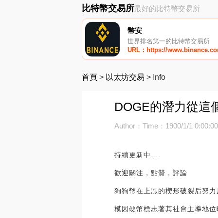
比特幣交易所
最好的比特幣交易所
幣安
世界排名第一的比特幣交易所
URL：https://www.binance.c
首頁
>
以太坊交易
>
Info
DOGE的潛力從這
Author：
Time：1900/1/1 0:00:0
持續更新中....
歡迎關注，點贊，評論
狗狗幣在上漲的楔形破裂后努力
模因硬幣標志著其社會主導地位