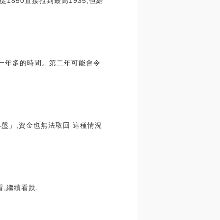
850直接拉到最高1935,但給
有一年多的時間。第二年可能會令
貅盤」,資金也無法取回 這種情況
看,繼續看跌.