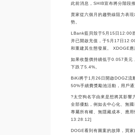
此前消息，SHIB宣布將分階段推出D
賣家從六個月的趨勢線阻力表現
勢。
LBank藍貝殼于5月15日12:0
并已開啟充值，于5月17日12:
和重建其生態發展。 XDOGE應用程
如果收盤價持續低于0.057美
下跌了5.4%。
BiKi將于1月26日開啟DOG
50%手續費獎勵池活動，用戶通
?太空狗名字由來是想將其影響
全部優點，例如去中心化、無國
專屬所有權、無隱藏成本、應用快
13:28:12]
DOGE看到有圖案的故障，買