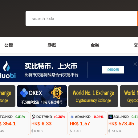
公鏈
游戲
金融
交
TC/HKD
-0.81%
DOT/HKD
+0.36%
ADA/HKD
+0.04%
SOL/HKD
-0.4
354.1
6.33
1.57
573.45
$
HK$
HK$
HK$
.45
$ 0.813
$ 0.201
$ 73.604