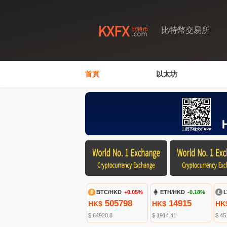
比特幣交易所
首頁
以太坊
BTC/HKD
+0.05%
ETH/HKD
-0.18%
L
505798
14915
HK$
HK$
HK
$ 64920.8
$ 1914.41
$ 45