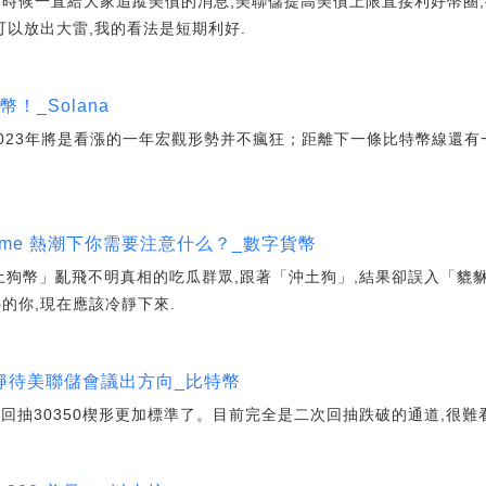
時候一直給大家追蹤美債的消息,美聯儲提高美債上限直接利好幣圈,從1
可以放出大雷,我的看法是短期利好.
幣！_Solana
2023年將是看漲的一年宏觀形勢并不瘋狂；距離下一條比特幣線還
me 熱潮下你需要注意什么？_數字貨幣
「土狗幣」亂飛不明真相的吃瓜群眾,跟著「沖土狗」,結果卻誤入「貔
的你,現在應該冷靜下來.
靜待美聯儲會議出方向_比特幣
二次回抽30350楔形更加標準了。目前完全是二次回抽跌破的通道,很難