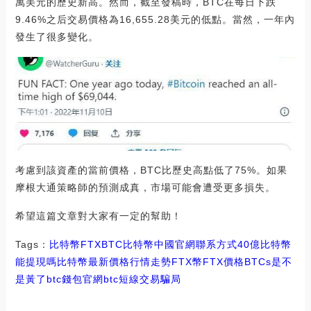
萬美元的歷史新高。然而，截至發稿時，BTC在每日下跌
9.46%之后交易價格為16,655.28美元的低點。當然，一年內
發生了很多變化。
考慮到該資產的當前價格，BTC比歷史高點低了75%。如果
摩根大通策略師的預測成真，市場可能會遭受更多損失。
希望這篇文章對大家有一定的幫助！
Tags：
比特幣
FTX
BTC比特幣中國官網聯系方式
40億比特幣
能提現嗎
比特幣最新價格行情走勢FTX幣
FTX價格BTCs是不
是黃了
btc錢包官網
btc短線交易騙局