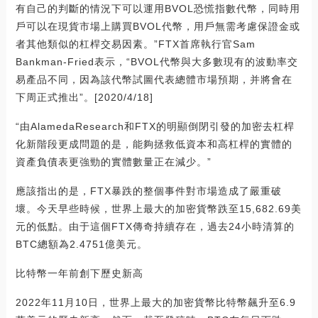
有自己的判斷的情況下可以運用BVOL恐慌指數代幣，同時用
戶可以在現貨市場上購買BVOL代幣，用戶無需考慮保證金或
者其他類似的杠桿交易因素。”FTX首席執行官Sam
Bankman-Fried表示，“BVOL代幣與大多數現有的波動率交
易產品不同，因為該代幣試圖代表總體市場預期，并將會在
下周正式推出”。[2020/4/18]
“由AlamedaResearch和FTX的明顯倒閉引發的加密去杠桿
化新階段更成問題的是，能夠拯救低資本和高杠桿的實體的
資產負債表更強勁的實體數量正在減少。”
應該指出的是，FTX暴跌的整個事件對市場造成了嚴重破
壞。今天早些時候，世界上最大的加密貨幣跌至15,682.69美
元的低點。由于這個FTX傳奇持續存在，過去24小時清算的
BTC總額為2.4751億美元。
比特幣一年前創下歷史新高
2022年11月10日，世界上最大的加密貨幣比特幣飆升至6.9