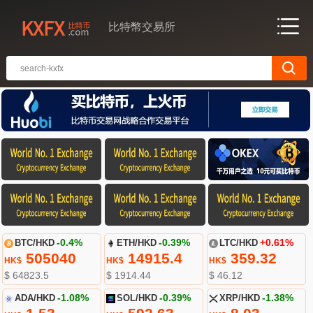
比特幣交易所
BTC/HKD
-0.4%
ETH/HKD
-0.39%
LTC/HKD
+0.61%
505040
14915.4
359.32
HK$
HK$
HK$
$ 64823.5
$ 1914.44
$ 46.12
ADA/HKD
-1.08%
SOL/HKD
-0.39%
XRP/HKD
-1.38%