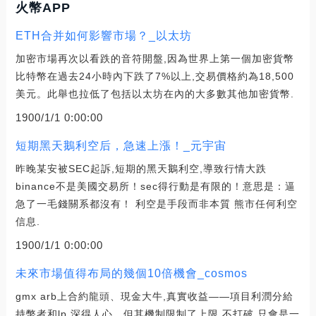
火幣APP
ETH合并如何影響市場？_以太坊
加密市場再次以看跌的音符開盤,因為世界上第一個加密貨幣
比特幣在過去24小時內下跌了7%以上,交易價格約為18,500
美元。此舉也拉低了包括以太坊在內的大多數其他加密貨幣.
1900/1/1 0:00:00
短期黑天鵝利空后，急速上漲！_元宇宙
昨晚某安被SEC起訴,短期的黑天鵝利空,導致行情大跌
binance不是美國交易所！sec得行動是有限的！意思是：逼
急了一毛錢關系都沒有！ 利空是手段而非本質 熊市任何利空
信息.
1900/1/1 0:00:00
未來市場值得布局的幾個10倍機會_cosmos
gmx arb上合約龍頭、現金大牛,真實收益——項目利潤分給
持幣者和lp,深得人心。但其機制限制了上限,不打破,只會是一