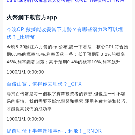
Etherael指什么寓意
以太坊幣是什么幣ETHW價格
ETHW幣
火幣網下載官方app
今晚CPI數據能改變當下走勢？有哪些潛力幣可以埋
伏？_比特幣
今晚8:30關注六月份的cpi公布,說一下看法：核心CPI,符合預
期0.3%的概率45%,利率回落一些；低于預期到0.2%的概率
45%,利率顯著回落；高于預期0.4%的概率10%,利率飆升.
1900/1/1 0:00:00
百倍山寨，值得你去埋伏？_CFX
尋找百倍幣是每一個數字貨幣投資者的夢想,但也是一件不容
易的事情。我們需要不斷地學習和探索,運用各種方法和技巧,
才能提高我們的成功率.
1900/1/1 0:00:00
提前埋伏下半年暴漲事件，起飛！_RNDR