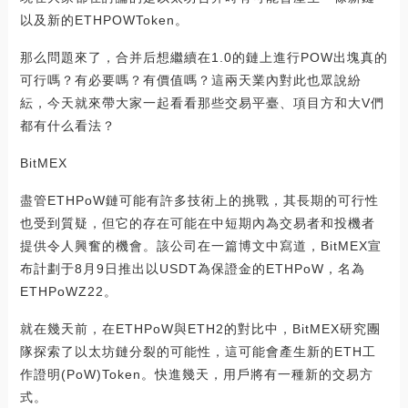
以及新的ETHPOWToken。
那么問題來了，合并后想繼續在1.0的鏈上進行POW出塊真的
可行嗎？有必要嗎？有價值嗎？這兩天業內對此也眾說紛
紜，今天就來帶大家一起看看那些交易平臺、項目方和大V們
都有什么看法？
BitMEX
盡管ETHPoW鏈可能有許多技術上的挑戰，其長期的可行性
也受到質疑，但它的存在可能在中短期內為交易者和投機者
提供令人興奮的機會。該公司在一篇博文中寫道，BitMEX宣
布計劃于8月9日推出以USDT為保證金的ETHPoW，名為
ETHPoWZ22。
就在幾天前，在ETHPoW與ETH2的對比中，BitMEX研究團
隊探索了以太坊鏈分裂的可能性，這可能會產生新的ETH工
作證明(PoW)Token。快進幾天，用戶將有一種新的交易方
式。