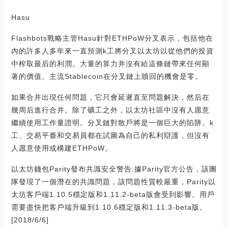
Hasu
Flashbots戰略主管Hasu針對ETHPoW分叉表示，包括他在
內的許多人多年來一直預測k工將分叉以太坊以從他們的投資
中榨取最后的利潤。大量的算力并沒有給這條鏈帶來任何顯
著的價值。主流Stablecoin在分叉鏈上贖回的機會是零。
如果合并出現任何問題，它只會延遲直至問題解決，然后在
幾周后進行合并。除了礦工之外，以太坊社區中沒有人愿意
繼續使用工作量證明。分叉鏈對散戶將是一個巨大的陷阱。k
工、交易平臺和交易員都在試圖為自己的私利辯護，但沒有
人愿意使用或構建ETHPoW。
以太坊錢包Parity發布共識安全警告:據Parity官方公告，該團
隊發現了一個潛在的共識問題，該問題性質較嚴重，Parity以
太坊客戶端1.10.5穩定版和1.11.2-beta版會受到影響。用戶
需要盡快把客戶端升級到1.10.6穩定版和1.11.3-beta版。
[2018/6/6]