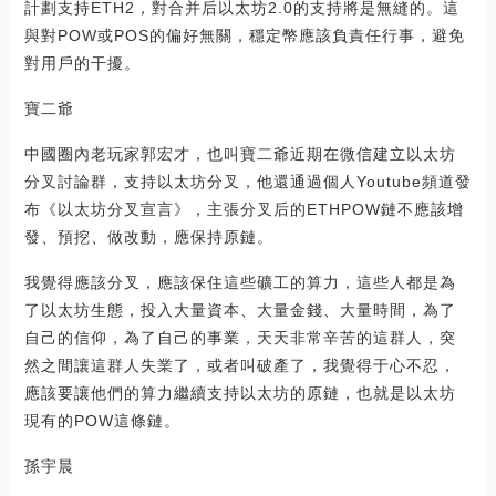
計劃支持ETH2，對合并后以太坊2.0的支持將是無縫的。這
與對POW或POS的偏好無關，穩定幣應該負責任行事，避免
對用戶的干擾。
寶二爺
中國圈內老玩家郭宏才，也叫寶二爺近期在微信建立以太坊
分叉討論群，支持以太坊分叉，他還通過個人Youtube頻道發
布《以太坊分叉宣言》，主張分叉后的ETHPOW鏈不應該增
發、預挖、做改動，應保持原鏈。
我覺得應該分叉，應該保住這些礦工的算力，這些人都是為
了以太坊生態，投入大量資本、大量金錢、大量時間，為了
自己的信仰，為了自己的事業，天天非常辛苦的這群人，突
然之間讓這群人失業了，或者叫破產了，我覺得于心不忍，
應該要讓他們的算力繼續支持以太坊的原鏈，也就是以太坊
現有的POW這條鏈。
孫宇晨