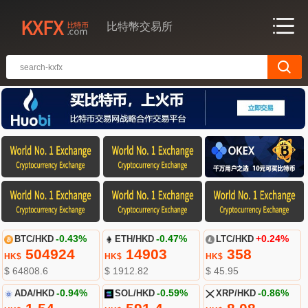
比特幣交易所
BTC/HKD
-0.43%
ETH/HKD
-0.47%
LTC/HKD
+0.24%
504924
14903
358
HK$
HK$
HK$
$ 64808.6
$ 1912.82
$ 45.95
ADA/HKD
-0.94%
SOL/HKD
-0.59%
XRP/HKD
-0.86%