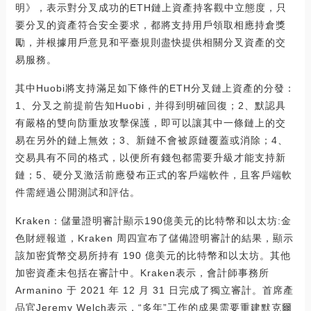
明》，表示對分叉成功的ETH鏈上資產持客觀中立態度，只
要分叉的資產符合安全要求，都將支持用戶領取相應持倉獎
勵，并根據用戶意見和平臺規則盡快提供相關分叉資產的交
易服務。
其中Huobi將支持滿足如下條件的ETH分叉鏈上資產的分發：
1、分叉之前提前告知Huobi，并得到明確回復；2、默認具
有嚴格的雙向防重放攻擊保護，即可以讓其中一條鏈上的交
易在另外的鏈上無效；3、新鏈不會被原鏈覆蓋或消除；4、
交易具有不同的格式，以便所有錢包都需要升級才能支持新
鏈；5、硬分叉激活前應發布正式的客戶端軟件，且客戶端軟
件需經過公開測試和評估。
Kraken：儲量證明審計顯示190億美元的比特幣和以太坊:金
色財經報道，Kraken 周四宣布了儲備證明審計的結果，顯示
該加密貨幣交易所持有 190 億美元的比特幣和以太坊。其他
加密資產未包括在審計中。Kraken表示，會計師事務所
Armanino 于 2021 年 12 月 31 日完成了獨立審計。首席產
品官Jeremy Welch表示，“多年”工作的成果需要重建默克爾