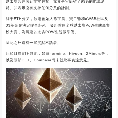
以太坊合并感到非常興奮，尤其是它節省了99%的能源消
耗。并表示沒有支持任何分叉的計劃。
關于ETH分叉，波場創始人孫宇晨、寶二爺和aWSB社區及
33基金會決定聯合起來，發起首屆全球以太坊PoW生態黑客
松大賽，為籌建以太坊POW生態做準備。
除此之外還有一些沉默不語者。
比如目前ETH礦池，如Ethermine、Hiveon、2Miners等，
以及頭部CEX、Coinbase尚未就此事表達意見。