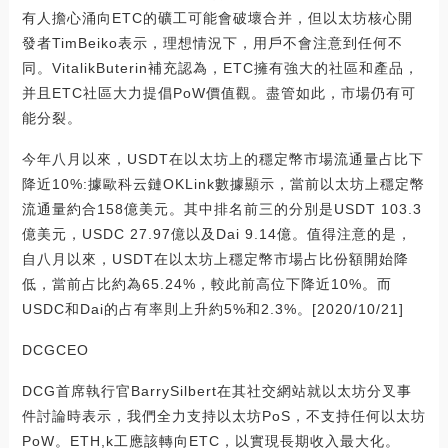
有人擔心涌向ETC的礦工可能會破壞合并，但以太坊核心開
發者TimBeiko表示，理想情況下，用戶不會注意到任何不
同。VitalikButerin補充認為，ETC擁有強大的社區和產品，
并且ETC社區大力提倡PoW價值觀。盡管如此，市場仍有可
能分裂。
今年八月以來，USDT在以太坊上的穩定幣市場流通量占比下
降近10%:據歐科云鏈OKLink數據顯示，當前以太坊上穩定幣
流通量約合158億美元。其中排名前三的分別是USDT 103.3
億美元，USDC 27.97億以及Dai 9.14億。值得注意的是，
自八月以來，USDT在以太坊上穩定幣市場占比份額開始降
低，當前占比約為65.24%，較此前高位下降近10%。而
USDC和Dai的占有率則上升約5%和2.3%。[2020/10/21]
DCGCEO
DCG首席執行官BarrySilbert在其社交網站就以太坊分叉事
件討論時表示，我們全力支持以太坊PoS，不支持任何以太坊
PoW。ETH,k工應該轉向ETC，以實現長期收入最大化。